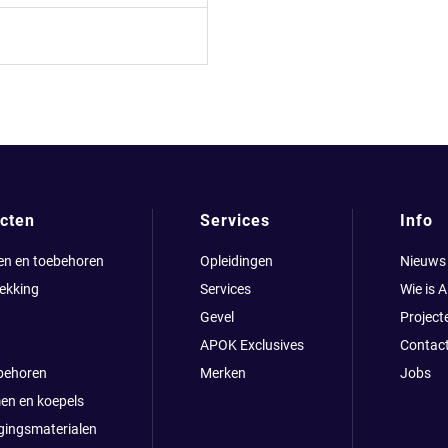
cten
Services
Info
en en toebehoren
Opleidingen
Nieuws
ekking
Services
Wie is 
Gevel
Project
APOK Exclusives
Contac
behoren
Merken
Jobs
en en koepels
gingsmaterialen