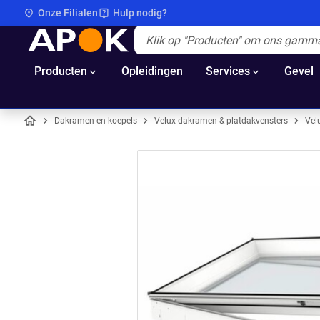
Onze Filialen
Hulp nodig?
APOK
Apok.Header.Search.Label
(Optioneel)
Producten
Opleidingen
Services
Gevel
Dakramen en koepels
Velux dakramen & platdakvensters
Vel
Home