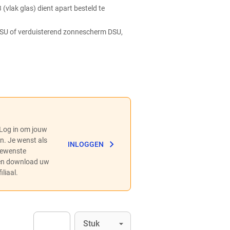
(vlak glas) dient apart besteld te
SU of verduisterend zonnescherm DSU,
 Log in om jouw
en. Je wenst als
INLOGGEN
 gewenste
 en download uw
liaal.
Eenheid
(Optioneel)
Stuk