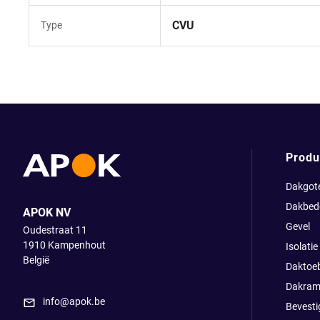
CVU
Type
Produ
Dakgot
Dakbed
APOK NV
Gevel
Oudestraat 11
1910
Kampenhout
Isolatie
België
Daktoe
Dakram
info@apok.be
Bevesti