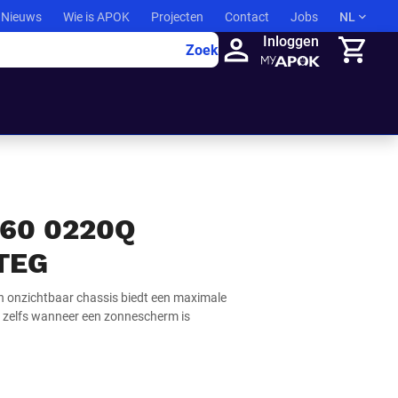
Nieuws
Wie is APOK
Projecten
Contact
Jobs
NL
Inloggen
Zoek
Winkelma
60 0220Q
TEG
n onzichtbaar chassis biedt een maximale
 – zelfs wanneer een zonnescherm is