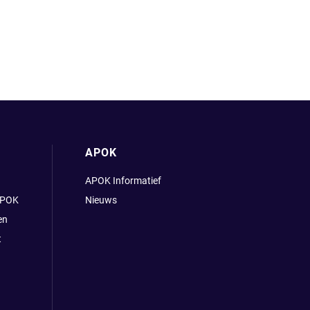
APOK
APOK Informatief
APOK
Nieuws
en
t