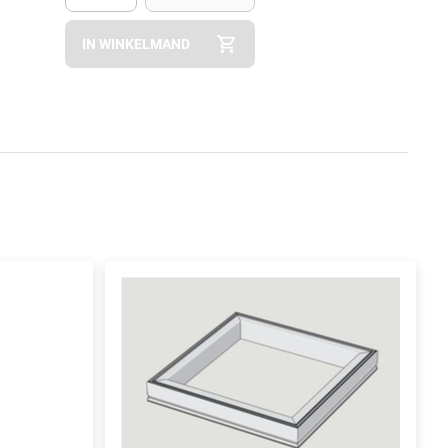
Apok.Product.Detail.AddToCart.Quantity
(Optioneel)
IN WINKELMAND