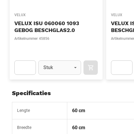
VELUX
VELUX
VELUX ISU 060060 1093
VELUX I
GEBOG BESCHGLAS2.0
BESCHGL
Artikelnummer
45856
Artikelnumme
Eenheid
(Optioneel)
Stuk
IN WINKELMAND
Apok.Product.Detail.AddToCart.Quantity
(Optioneel)
Apok.Produc
Specificaties
60 cm
Lengte
60 cm
Breedte