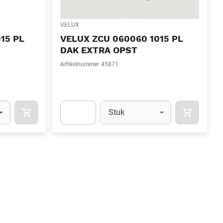
VELUX
15 PL
VELUX ZCU 060060 1015 PL
DAK EXTRA OPST
Artikelnummer
45871
l)
Eenheid
(Optioneel)
Stuk
IN WINKELMAND
IN WINKE
.Quantity
(Optioneel)
Apok.Product.Detail.AddToCart.Quantity
(Optionee