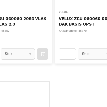
VELUX
SU 060060 2093 VLAK
VELUX ZCU 060060 00
AS 2.0
DAK BASIS OPST
r
45857
Artikelnummer
45870
Eenheid
(Optioneel)
Eenheid
(Optionee
Stuk
Stuk
IN WINKELMAND
t.Detail.AddToCart.Quantity
(Optioneel)
Apok.Product.Detail.AddToCart