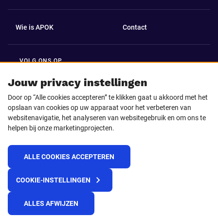
Wie is APOK
Contact
VOLG ONS OP
Facebook
LinkedIn
Jouw privacy instellingen
Door op “Alle cookies accepteren” te klikken gaat u akkoord met het
Instagram
TikTok
opslaan van cookies op uw apparaat voor het verbeteren van
websitenavigatie, het analyseren van websitegebruik en om ons te
helpen bij onze marketingprojecten.
Youtube
ALLE COOKIES ACCEPTEREN
© 2025 APOK
COOKIE-INSTELLINGEN
Levervoorwaarden
Cookies
Privacyverklaring
Algemene voorwaarden
Klokkenluidersmelding
ALLES AFWIJZEN
REACH verordening