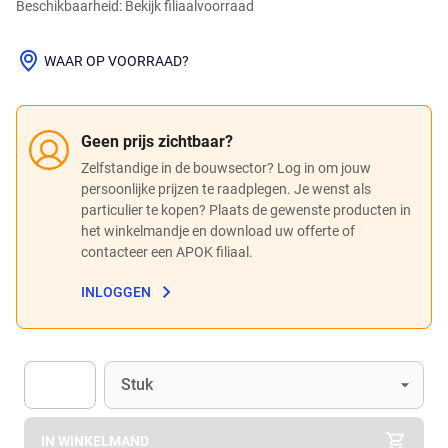
Beschikbaarheid: Bekijk filiaalvoorraad
WAAR OP VOORRAAD?
Geen prijs zichtbaar?
Zelfstandige in de bouwsector? Log in om jouw
persoonlijke prijzen te raadplegen. Je wenst als
particulier te kopen? Plaats de gewenste producten in
het winkelmandje en download uw offerte of
contacteer een APOK filiaal.
INLOGGEN
Eenheid
(Optioneel)
Stuk
Apok.Product.Detail.AddToCart.Quantity
(Optioneel)
IN WINKELMAND