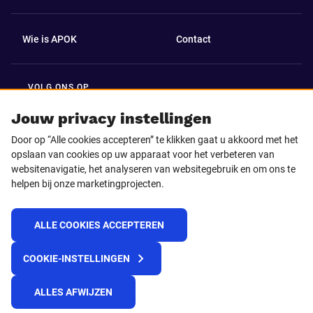
Wie is APOK
Contact
VOLG ONS OP
Facebook
LinkedIn
Jouw privacy instellingen
Door op “Alle cookies accepteren” te klikken gaat u akkoord met het
Instagram
TikTok
opslaan van cookies op uw apparaat voor het verbeteren van
websitenavigatie, het analyseren van websitegebruik en om ons te
helpen bij onze marketingprojecten.
Youtube
ALLE COOKIES ACCEPTEREN
© 2025 APOK
COOKIE-INSTELLINGEN
Levervoorwaarden
Cookies
Privacyverklaring
Algemene voorwaarden
Klokkenluidersmelding
ALLES AFWIJZEN
REACH verordening