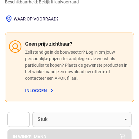
Beschikbaarheid: Bekijk filiaalvoorraad
WAAR OP VOORRAAD?
Geen prijs zichtbaar?
Zelfstandige in de bouwsector? Log in om jouw
persoonlijke prijzen te raadplegen. Je wenst als
particulier te kopen? Plaats de gewenste producten in
het winkelmandje en download uw offerte of
contacteer een APOK filiaal.
INLOGGEN
Eenheid
(Optioneel)
Stuk
Apok.Product.Detail.AddToCart.Quantity
(Optioneel)
IN WINKELMAND