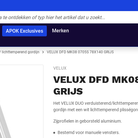
Merken
APOK Exclusives
/ lichttemperend gordijn
VELUX DFD MK08 0705S 78X140 GRIJS
VELUX
VELUX DFD MK08
GRIJS
Het VELUX DUO verduisterend/lichttemperen
gordijn met een wit lichttemperend plisségord
Zijprofielen in geborsteld aluminium.
Bestemd voor manuele vensters.