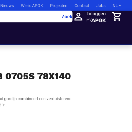
Nieuws
Wie is APOK
Projecten
Contact
Jobs
NL
Inloggen
Zoek
Winkelma
 0705S 78X140
d gordijn combineert een verduisterend
ijn.