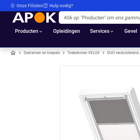
Onze Filialen
Hulp nodig?
APOK
Apok.Header.Search.Label
(Optioneel)
Producten
Opleidingen
Services
Gevel
Dakramen en koepels
Toebehoren VELUX
DUO verduisterend 
Home