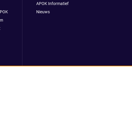
APOK Informatief
APOK
Nieuws
en
t
 voorwaarden
Klokkenluidersmelding
REACH verordening