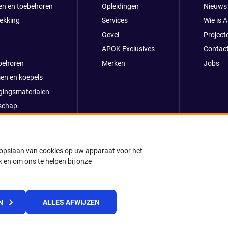
en en toebehoren
Opleidingen
Nieuws
ekking
Services
Wie is 
Gevel
Project
APOK Exclusives
Contac
behoren
Merken
Jobs
en en koepels
gingsmaterialen
schap
clusives
oop
ong
t opslaan van cookies op uw apparaat voor het
 en om ons te helpen bij onze
k
© 2025 APOK
N
ALLES AFWIJZEN
Levervoorwaarden
Cookies
Privacyverklaring
Algemene