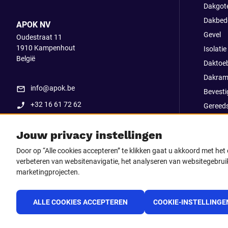
Dakgot
Dakbed
APOK NV
Gevel
Oudestraat 11
1910
Kampenhout
Isolatie
België
Daktoe
Dakram
info@apok.be
Bevesti
+32 16 61 72 62
Gereed
Apok ex
Jouw privacy instellingen
Uitverk
Go Str
Door op “Alle cookies accepteren” te klikken gaat u akkoord met he
verbeteren van websitenavigatie, het analyseren van websitegebruik
marketingprojecten.
Volg ons op
Facebook
LinkedIn
Instagram
TikTo
ALLE COOKIES ACCEPTEREN
COOKIE-INSTELLINGE
Youtube