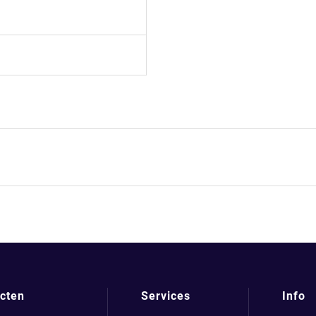
cten
Services
Info