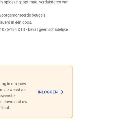
én oplossing: optimaal verduisteren van
de voorgemonteerde beugels.
everd in één doos.
076-184 DTI) - bevat geen schadelijke
 Log in om jouw
en. Je wenst als
INLOGGEN
 gewenste
 en download uw
liaal.