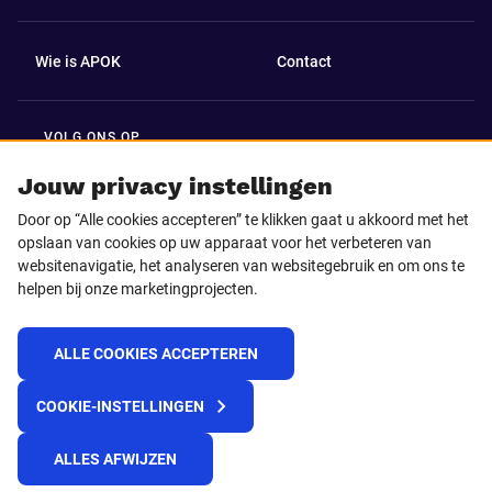
Wie is APOK
Contact
VOLG ONS OP
Facebook
LinkedIn
Jouw privacy instellingen
Door op “Alle cookies accepteren” te klikken gaat u akkoord met het
Instagram
TikTok
opslaan van cookies op uw apparaat voor het verbeteren van
websitenavigatie, het analyseren van websitegebruik en om ons te
helpen bij onze marketingprojecten.
Youtube
ALLE COOKIES ACCEPTEREN
© 2025 APOK
COOKIE-INSTELLINGEN
Levervoorwaarden
Cookies
Privacyverklaring
Algemene voorwaarden
Klokkenluidersmelding
ALLES AFWIJZEN
REACH verordening