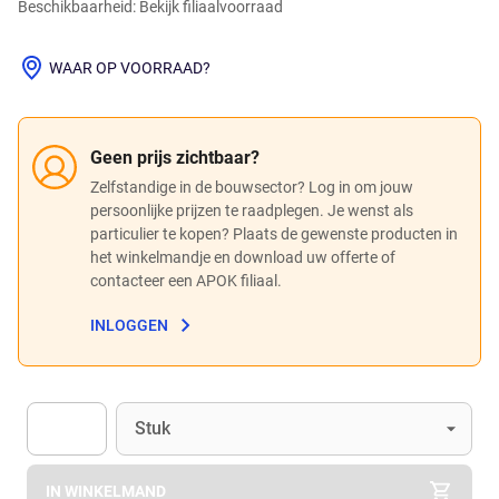
Beschikbaarheid: Bekijk filiaalvoorraad
WAAR OP VOORRAAD?
Geen prijs zichtbaar?
Zelfstandige in de bouwsector? Log in om jouw
persoonlijke prijzen te raadplegen. Je wenst als
particulier te kopen? Plaats de gewenste producten in
het winkelmandje en download uw offerte of
contacteer een APOK filiaal.
INLOGGEN
Eenheid
(Optioneel)
Stuk
Apok.Product.Detail.AddToCart.Quantity
(Optioneel)
IN WINKELMAND