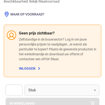
Beschikbaarheid: Bekijk filiaalvoorraad
WAAR OP VOORRAAD?
Geen prijs zichtbaar?
Zelfstandige in de bouwsector? Log in om jouw
persoonlijke prijzen te raadplegen. Je wenst als
particulier te kopen? Plaats de gewenste producten in
het winkelmandje en download uw offerte of
contacteer een APOK filiaal.
INLOGGEN
Eenheid
(Optioneel)
Stuk
Apok.Product.Detail.AddToCart.Quantity
(Optioneel)
IN WINKELMAND