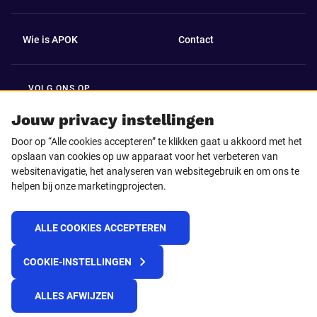
Wie is APOK
Contact
VOLG ONS OP
Facebook
LinkedIn
Jouw privacy instellingen
Door op “Alle cookies accepteren” te klikken gaat u akkoord met het
Instagram
TikTok
opslaan van cookies op uw apparaat voor het verbeteren van
websitenavigatie, het analyseren van websitegebruik en om ons te
helpen bij onze marketingprojecten.
Youtube
ALLE COOKIES ACCEPTEREN
© 2025 APOK
COOKIE-INSTELLINGEN
Levervoorwaarden
Cookies
Privacyverklaring
Algemene voorwaarden
Klokkenluidersmelding
ALLES AFWIJZEN
REACH verordening