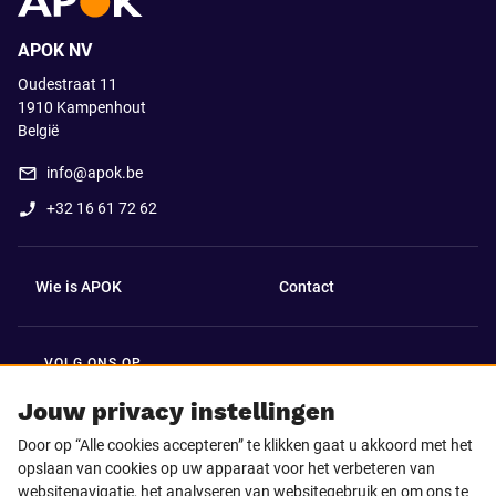
APOK NV
Oudestraat 11
1910
Kampenhout
België
info@apok.be
+32 16 61 72 62
Wie is APOK
Contact
VOLG ONS OP
Facebook
LinkedIn
Jouw privacy instellingen
Door op “Alle cookies accepteren” te klikken gaat u akkoord met het
Instagram
TikTok
opslaan van cookies op uw apparaat voor het verbeteren van
websitenavigatie, het analyseren van websitegebruik en om ons te