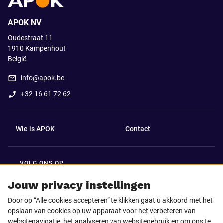
APOK NV
Oudestraat 11
1910
Kampenhout
België
info@apok.be
+32 16 61 72 62
Wie is APOK
Contact
VOLG ONS OP
Facebook
LinkedIn
Jouw privacy instellingen
Door op “Alle cookies accepteren” te klikken gaat u akkoord met het
Instagram
TikTok
opslaan van cookies op uw apparaat voor het verbeteren van
websitenavigatie, het analyseren van websitegebruik en om ons te