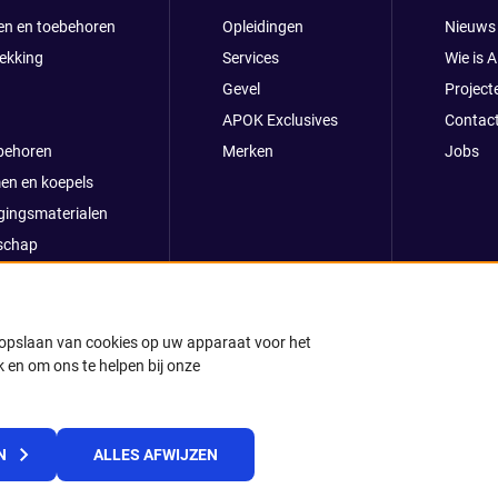
en en toebehoren
Opleidingen
Nieuws
ekking
Services
Wie is 
Gevel
Project
APOK Exclusives
Contac
behoren
Merken
Jobs
en en koepels
gingsmaterialen
schap
clusives
oop
ong
t opslaan van cookies op uw apparaat voor het
 en om ons te helpen bij onze
k
© 2025 APOK
N
ALLES AFWIJZEN
Levervoorwaarden
Cookies
Privacyverklaring
Algemene