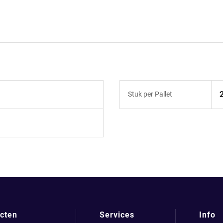
Stuk per Pallet
cten
Services
Info