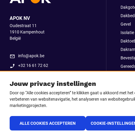
Dakgot
Dakbed
APOK NV
Gevel
Oudestraat 11
1910
Kampenhout
Isolatie
België
Daktoe
Dakram
info@apok.be
Bevesti
+32 16 61 72 62
Gereed
Apok ex
Jouw privacy instellingen
Uitverk
Go Str
Door op “Alle cookies accepteren” te klikken gaat u akkoord met he
verbeteren van websitenavigatie, het analyseren van websitegebruik
marketingprojecten.
Volg ons op
Facebook
LinkedIn
Instagram
TikTo
ALLE COOKIES ACCEPTEREN
COOKIE-INSTELLINGE
Youtube