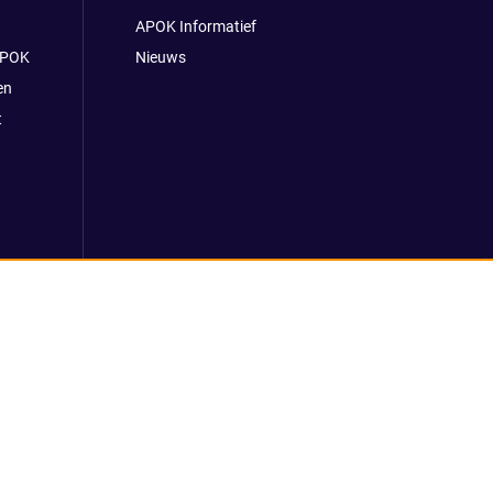
APOK Informatief
APOK
Nieuws
en
t
 voorwaarden
Klokkenluidersmelding
REACH verordening