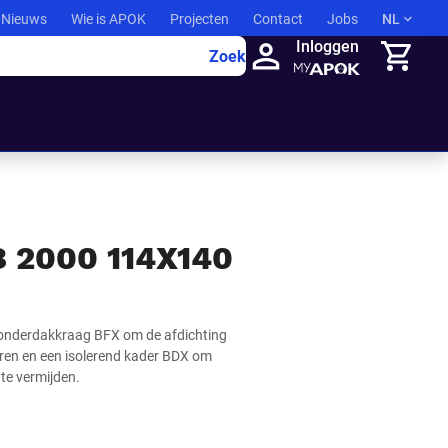
Nieuws
Wie is APOK
Projecten
Contact
Jobs
NL
Inloggen
Zoek
Winkelma
 2000 114X140
n onderdakkraag BFX om de afdichting
eren en een isolerend kader BDX om
te vermijden.