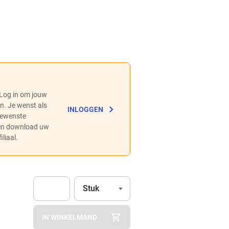
 Log in om jouw
en. Je wenst als
INLOGGEN
 gewenste
 en download uw
liaal.
Eenheid
(Optioneel)
Stuk
Apok.Product.Detail.AddToCart.Quantity
(Optioneel)
IN WINKELMAND