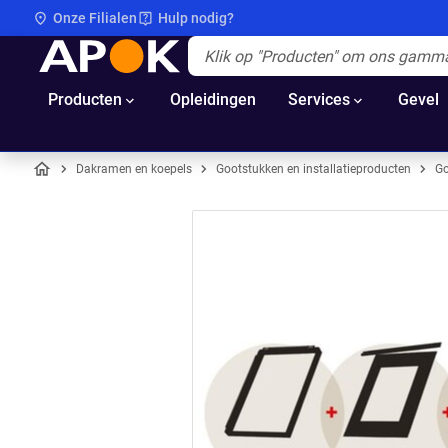
Onze Filialen
Hulp nodig?
APOK
Apok.Header.Search.Label
(Optioneel)
Producten
Opleidingen
Services
Gevel
Dakramen en koepels
Gootstukken en installatieproducten
Go
Home