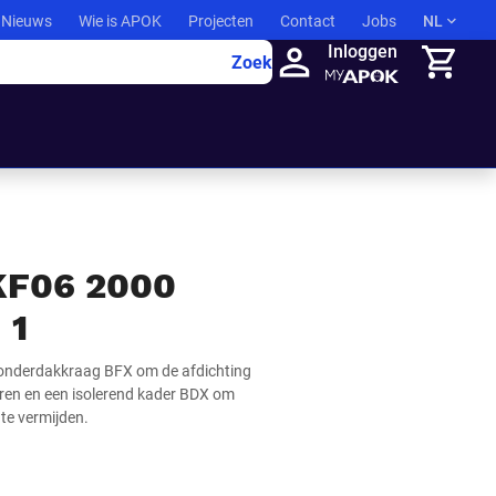
Nieuws
Wie is APOK
Projecten
Contact
Jobs
NL
Inloggen
Zoek
Winkelma
KF06 2000
 1
n onderdakkraag BFX om de afdichting
eren en een isolerend kader BDX om
te vermijden.