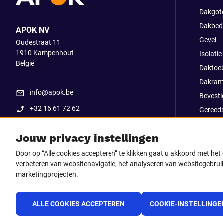
Dakgot
Dakbed
APOK NV
Gevel
Oudestraat 11
1910
Kampenhout
Isolatie
België
Daktoe
Dakram
info@apok.be
Bevesti
+32 16 61 72 62
Gereed
Apok ex
Jouw privacy instellingen
Uitverk
Go Str
Door op “Alle cookies accepteren” te klikken gaat u akkoord met he
verbeteren van websitenavigatie, het analyseren van websitegebruik
marketingprojecten.
Volg ons op
Facebook
LinkedIn
Instagram
TikTo
ALLE COOKIES ACCEPTEREN
COOKIE-INSTELLINGE
Youtube