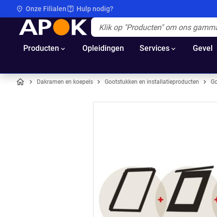
Onze Filialen
Hulp nodig?
APOK
Apok.Header.Search.Label
(Optioneel)
Producten
Opleidingen
Services
Gevel
Dakramen en koepels
Gootstukken en installatieproducten
Go
Home