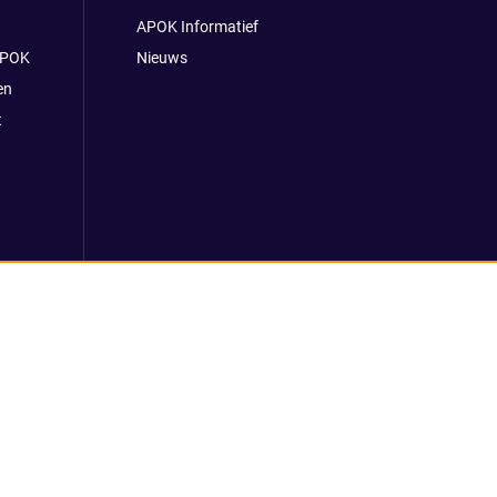
APOK Informatief
APOK
Nieuws
en
t
 voorwaarden
Klokkenluidersmelding
REACH verordening