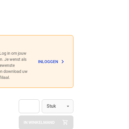
 Log in om jouw
en. Je wenst als
INLOGGEN
 gewenste
 en download uw
liaal.
Eenheid
(Optioneel)
Stuk
Apok.Product.Detail.AddToCart.Quantity
(Optioneel)
IN WINKELMAND