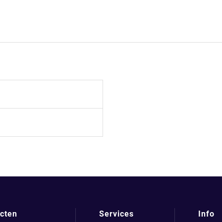
cten
Services
Info