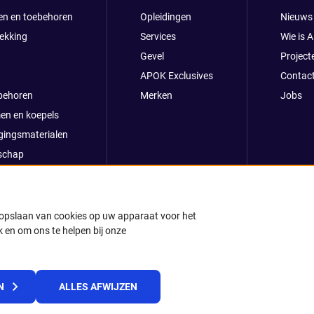
en en toebehoren
Opleidingen
Nieuws
ekking
Services
Wie is 
Gevel
Project
APOK Exclusives
Contac
behoren
Merken
Jobs
en en koepels
gingsmaterialen
schap
clusives
oop
ong
t opslaan van cookies op uw apparaat voor het
 en om ons te helpen bij onze
k
© 2025 APOK
N
ALLES AFWIJZEN
Levervoorwaarden
Cookies
Privacyverklaring
Algemene