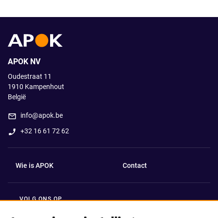
APOK NV
Oudestraat 11
1910
Kampenhout
België
info@apok.be
+32 16 61 72 62
Wie is APOK
Contact
VOLG ONS OP
Facebook
LinkedIn