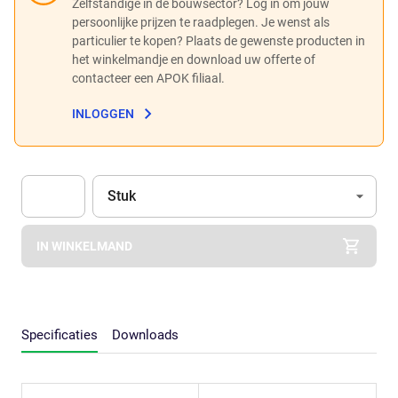
Zelfstandige in de bouwsector? Log in om jouw
persoonlijke prijzen te raadplegen. Je wenst als
particulier te kopen? Plaats de gewenste producten in
het winkelmandje en download uw offerte of
contacteer een APOK filiaal.
INLOGGEN
Eenheid
(Optioneel)
Stuk
Apok.Product.Detail.AddToCart.Quantity
(Optioneel)
IN WINKELMAND
Specificaties
Downloads