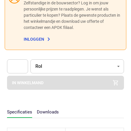
Zelfstandige in de bouwsector? Log in om jouw
persoonlijke prijzen te raadplegen. Je wenst als
particulier te kopen? Plaats de gewenste producten in
het winkelmandje en download uw offerte of
contacteer een APOK filiaal.
INLOGGEN
Eenheid
(Optioneel)
Rol
Apok.Product.Detail.AddToCart.Quantity
(Optioneel)
IN WINKELMAND
Specificaties
Downloads