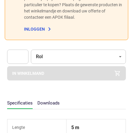
particulier te kopen? Plaats de gewenste producten in
het winkelmandje en download uw offerte of
contacteer een APOK filiaal.
INLOGGEN
Eenheid
(Optioneel)
Rol
Apok.Product.Detail.AddToCart.Quantity
(Optioneel)
IN WINKELMAND
Specificaties
Downloads
5 m
Lengte