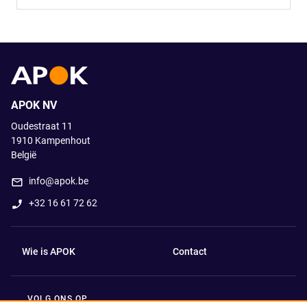
APOK NV
Oudestraat 11
1910
Kampenhout
België
info@apok.be
+32 16 61 72 62
Wie is APOK
Contact
VOLG ONS OP