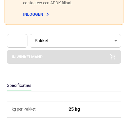
contacteer een APOK filiaal.
INLOGGEN
Eenheid
(Optioneel)
Pakket
Apok.Product.Detail.AddToCart.Quantity
(Optioneel)
IN WINKELMAND
Specificaties
25 kg
kg per Pakket