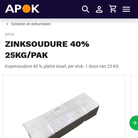
Winkelmandje
APOK
Men
Inloggen
Solderen en behandelen
APOK
ZINKSOUDURE 40%
25KG/PAK
Kopersoudure 40 %, platte staaf, per stuk. 1 doos van 25 KG
V