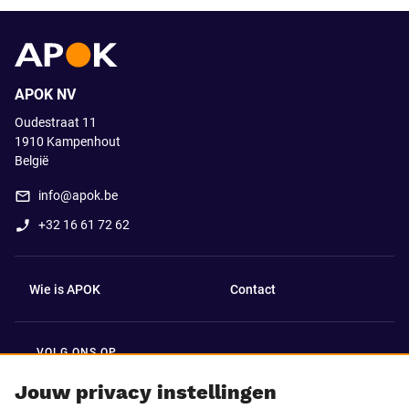
APOK NV
Oudestraat 11
1910
Kampenhout
België
info@apok.be
+32 16 61 72 62
Wie is APOK
Contact
VOLG ONS OP
Facebook
LinkedIn
Jouw privacy instellingen