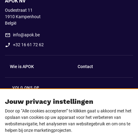
APOK NV
Oudestraat 11
1910
Kampenhout
België
info@apok.be
+32 16 61 72 62
Wie is APOK
Contact
VOLG ONS OP
Facebook
LinkedIn
Jouw privacy instellingen
Door op “Alle cookies accepteren” te klikken gaat u akkoord met het
Instagram
TikTok
opslaan van cookies op uw apparaat voor het verbeteren van
websitenavigatie, het analyseren van websitegebruik en om ons te
helpen bij onze marketingprojecten.
Youtube