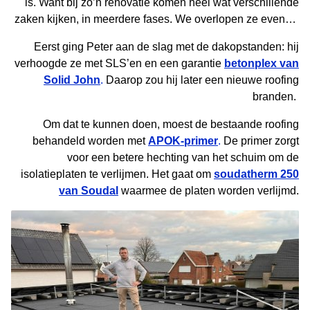
is. Want bij zo’n renovatie komen heel wat verschillende
zaken kijken, in meerdere fases. We overlopen ze even…
Eerst ging Peter aan de slag met de dakopstanden: hij
verhoogde ze met SLS’en en een garantie
betonplex van
Solid John
.
Daarop zou hij later een nieuwe roofing
branden.
Om dat te kunnen doen, moest de bestaande roofing
behandeld worden met
APOK-primer
.
De primer zorgt
voor een betere hechting van het schuim om de
isolatieplaten te verlijmen. Het gaat om
soudatherm 250
van Soudal
waarmee de platen worden verlijmd.