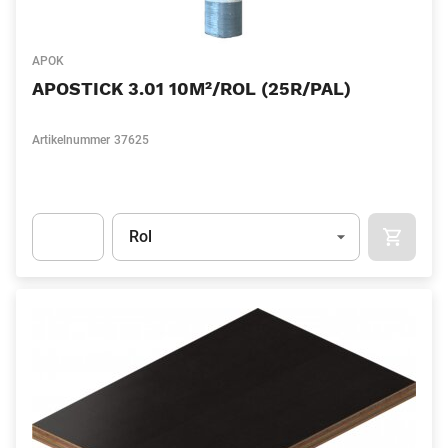
APOK
APOSTICK 3.01 10M²/ROL (25R/PAL)
Artikelnummer
37625
Eenheid
(Optioneel)
Rol
IN WIN
Apok.Product.Detail.AddToCart.Quantity
(Optioneel)