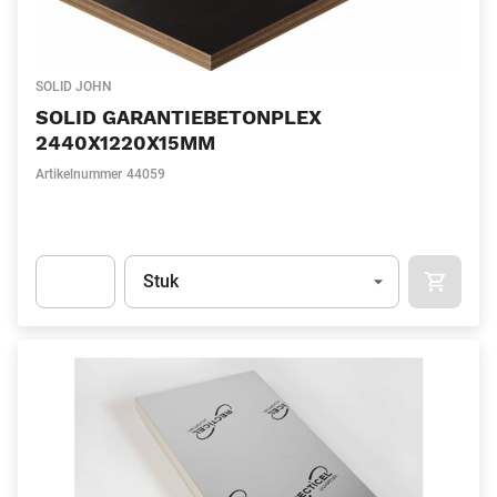
SOLID JOHN
SOLID GARANTIEBETONPLEX
2440X1220X15MM
Artikelnummer
44059
Eenheid
(Optioneel)
Stuk
IN WIN
Apok.Product.Detail.AddToCart.Quantity
(Optioneel)