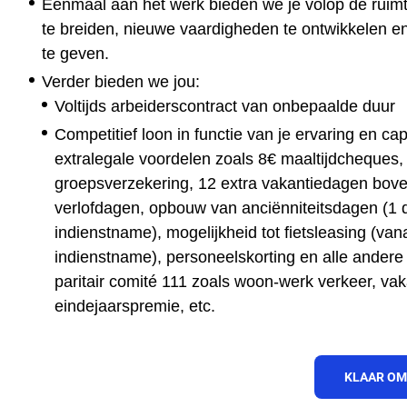
Eenmaal aan het werk bieden we je volop de ruimt
te breiden, nieuwe vaardigheden te ontwikkelen e
te geven.
Verder bieden we jou:
Voltijds arbeiderscontract van onbepaalde duur
Competitief loon in functie van je ervaring en ca
extralegale voordelen zoals 8€ maaltijdcheques, 
groepsverzekering, 12 extra vakantiedagen bove
verlofdagen, opbouw van anciënniteitsdagen (1 d
indienstname), mogelijkheid tot fietsleasing (vana
indienstname), personeelskorting en alle andere
paritair comité 111 zoals woon-werk verkeer, vak
eindejaarspremie, etc.
KLAAR OM