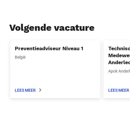
Volgende vacature
Preventieadviseur Niveau 1
Technis
Medewer
België
Anderle
Apok Anderl
LEES MEER
LEES MEER