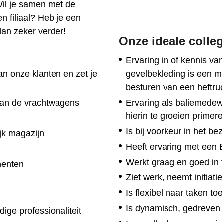
Wil je samen met de
 filiaal? Heb je een
an zeker verder!
Onze ideale colle
Ervaring in of kennis v
an onze klanten en zet je
gevelbekleding is een m
besturen van een heftru
 van de vrachtwagens
Ervaring als baliemedew
hierin te groeien primer
Is bij voorkeur in het be
ijk magazijn
Heeft ervaring met een
Werkt graag en goed in t
menten
Ziet werk, neemt initiati
Is flexibel naar taken t
Is dynamisch, gedreven 
ige professionaliteit