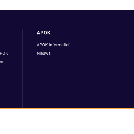
APOK
APOK Informatief
APOK
Nieuws
en
t