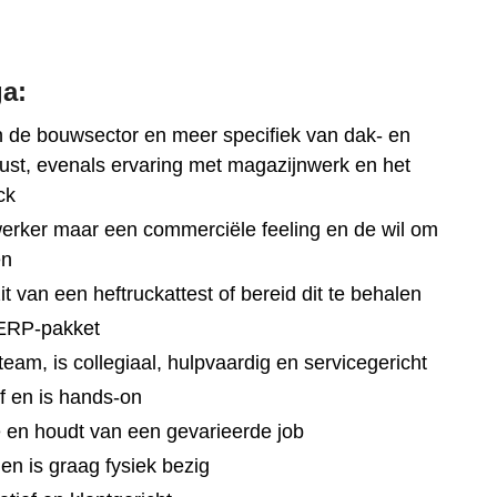
ga:
an de bouwsector en meer specifiek van dak- en
ust, evenals ervaring met magazijnwerk en het
ck
erker maar een commerciële feeling en de wil om
en
zit van een heftruckattest of bereid dit te behalen
 ERP-pakket
eam, is collegiaal, hulpvaardig en servicegericht
ef en is hands-on
oe en houdt van een gevarieerde job
en is graag fysiek bezig