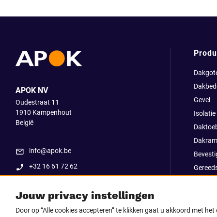
Produ
Dakgot
Dakbed
APOK NV
Gevel
Oudestraat 11
1910
Kampenhout
Isolatie
België
Daktoe
Dakram
info@apok.be
Bevesti
+32 16 61 72 62
Gereed
Apok ex
Jouw privacy instellingen
Uitverk
Go Str
Door op “Alle cookies accepteren” te klikken gaat u akkoord met he