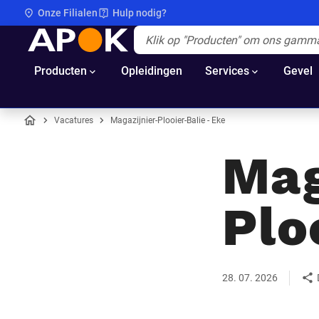
Onze Filialen
Hulp nodig?
APOK
Apok.Header.Search.Label
(Optioneel)
Producten
Opleidingen
Services
Gevel
Vacatures
Magazijnier-Plooier-Balie - Eke
Home
Mag
Plo
28. 07. 2026