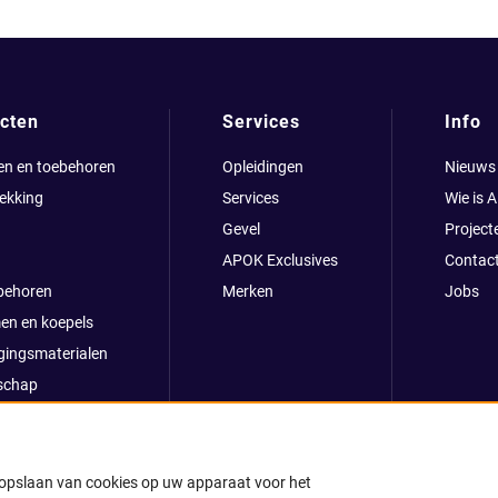
cten
Services
Info
en en toebehoren
Opleidingen
Nieuws
ekking
Services
Wie is 
Gevel
Project
APOK Exclusives
Contac
behoren
Merken
Jobs
en en koepels
gingsmaterialen
schap
clusives
oop
ong
t opslaan van cookies op uw apparaat voor het