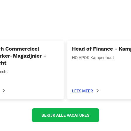
ch Commercieel
Head of Finance - Ka
ker-Magazijnier -
HQ APOK Kampenhout
cht
echt
LEES MEER
BEKIJK ALLE VACATURES