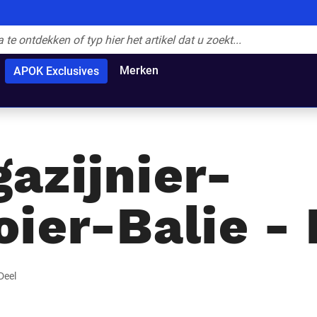
Merken
APOK Exclusives
azijnier-
oier-Balie -
Deel