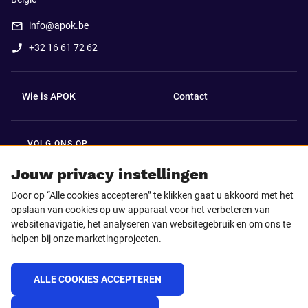
info@apok.be
+32 16 61 72 62
Wie is APOK
Contact
VOLG ONS OP
Facebook
LinkedIn
Jouw privacy instellingen
Door op “Alle cookies accepteren” te klikken gaat u akkoord met het
Instagram
TikTok
opslaan van cookies op uw apparaat voor het verbeteren van
websitenavigatie, het analyseren van websitegebruik en om ons te
helpen bij onze marketingprojecten.
Youtube
ALLE COOKIES ACCEPTEREN
© 2025 APOK