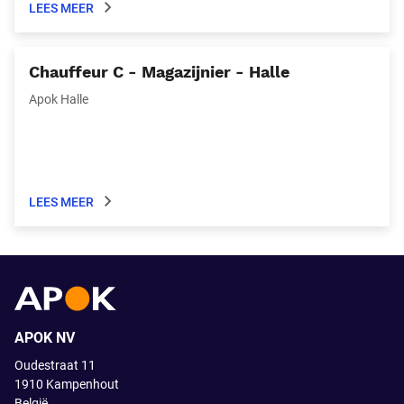
LEES MEER
Chauffeur C - Magazijnier - Halle
Apok Halle
LEES MEER
APOK NV
Oudestraat 11
1910
Kampenhout
België