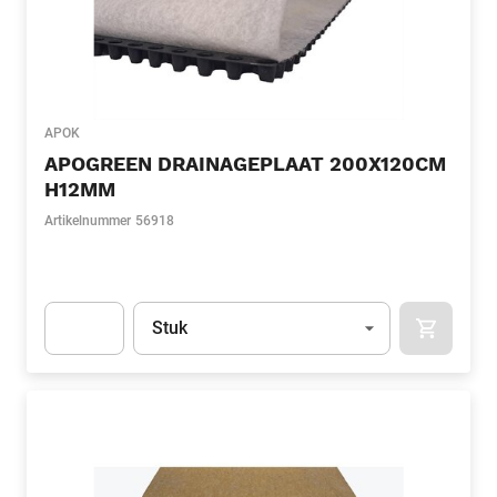
APOK
APOGREEN DRAINAGEPLAAT 200X120CM
H12MM
Artikelnummer
56918
Eenheid
(Optioneel)
Stuk
APOK.CA
Apok.Product.Detail.AddToCart.Quantity
(Optioneel)