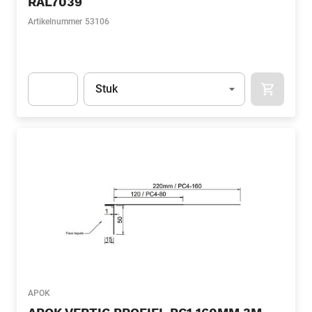
RAL7039
Artikelnummer
53106
Eenheid
(Optioneel)
Stuk
APOK.CA
Apok.Product.Detail.AddToCart.Quantity
(Optioneel)
APOK