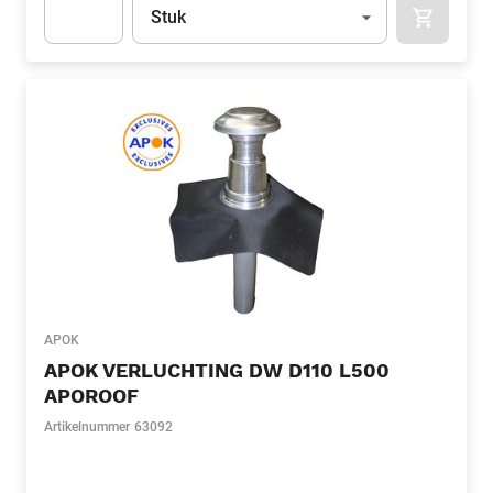
Eenheid
(Optioneel)
Stuk
APOK.CA
Apok.Product.Detail.AddToCart.Quantity
(Optioneel)
APOK
APOK VERLUCHTING DW D110 L500
APOROOF
Artikelnummer
63092