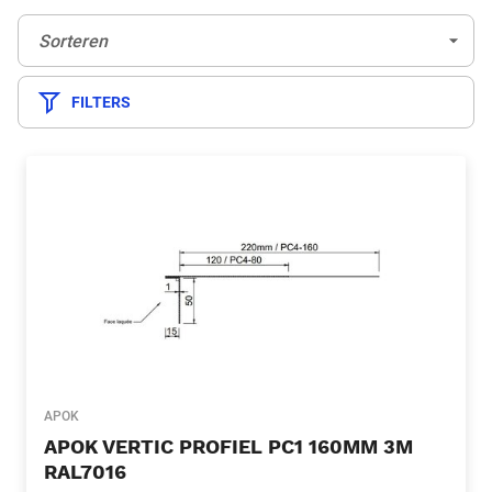
Sorteren:
(Optioneel)
Sorteren
FILTERS
APOK
APOK VERTIC PROFIEL PC1 160MM 3M
RAL7016