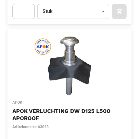
Eenheid
(Optioneel)
Stuk
APOK.CA
Apok.Product.Detail.AddToCart.Quantity
(Optioneel)
APOK
APOK VERLUCHTING DW D125 L500
APOROOF
Artikelnummer
63093