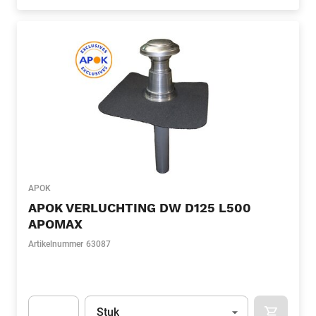
Apok.Product.Detail.AddToCart.Quantity
(Optioneel)
APOK
APOK VERLUCHTING DW D125 L500
APOMAX
Artikelnummer
63087
Eenheid
(Optioneel)
Stuk