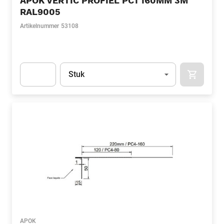
APOK VERTIC PROFIEL PC1 160MM 3M
RAL9005
Artikelnummer
53108
Eenheid
(Optioneel)
Stuk
APOK.CA
Apok.Product.Detail.AddToCart.Quantity
(Optioneel)
APOK