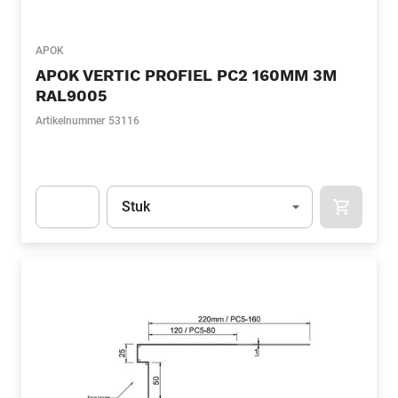
APOK
APOK VERTIC PROFIEL PC2 160MM 3M
RAL9005
Artikelnummer
53116
Eenheid
(Optioneel)
Stuk
APOK.CA
Apok.Product.Detail.AddToCart.Quantity
(Optioneel)