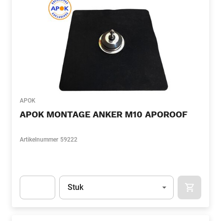
APOK
APOK MONTAGE ANKER M10 APOROOF
Artikelnummer
59222
Eenheid
(Optioneel)
Stuk
APOK.CA
Apok.Product.Detail.AddToCart.Quantity
(Optioneel)