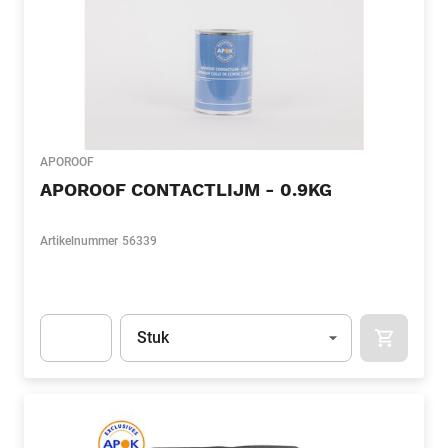
APOROOF
APOROOF CONTACTLIJM - 0.9KG
Artikelnummer
56339
Eenheid
(Optioneel)
Stuk
APOK.CA
Apok.Product.Detail.AddToCart.Quantity
(Optioneel)