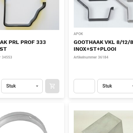
APOK
AK PRL PROF 333
GOOTHAAK VKL 8/12/
ST
INOX+ST+PLOOI
r
34553
Artikelnummer
36184
Eenheid
(Optioneel)
Eenheid
(Optionee
Stuk
Stuk
APOK.CATEGORY.PRODUCTS.CART.ADDT
t.Detail.AddToCart.Quantity
(Optioneel)
Apok.Product.Detail.AddToCart