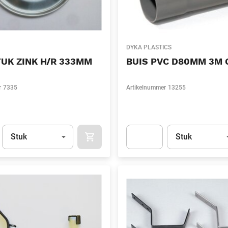
DYKA PLASTICS
UK ZINK H/R 333MM
BUIS PVC D80MM 3M 
r
7335
Artikelnummer
13255
Eenheid
(Optioneel)
Eenheid
(Optionee
Stuk
Stuk
APOK.CATEGORY.PRODUCTS.CART.ADDT
t.Detail.AddToCart.Quantity
(Optioneel)
Apok.Product.Detail.AddToCart