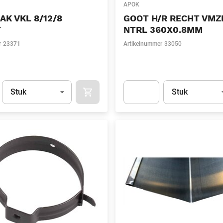
APOK
K VKL 8/12/8
GOOT H/R RECHT VMZ
T
NTRL 360X0.8MM
r
23371
Artikelnummer
33050
Eenheid
(Optioneel)
Eenheid
(Optionee
Stuk
Stuk
APOK.CATEGORY.PRODUCTS.CART.ADDT
t.Detail.AddToCart.Quantity
(Optioneel)
Apok.Product.Detail.AddToCart