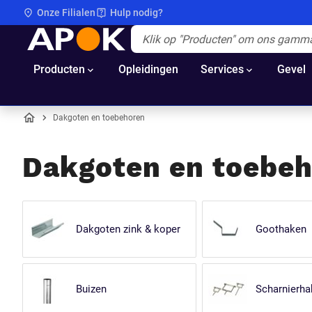
Onze Filialen
Hulp nodig?
APOK
Apok.Header.Search.Label
(Optioneel)
Producten
Opleidingen
Services
Gevel
Dakgoten en toebehoren
Home
Dakgoten en toebe
Dakgoten zink & koper
Goothaken
Buizen
Scharnierha