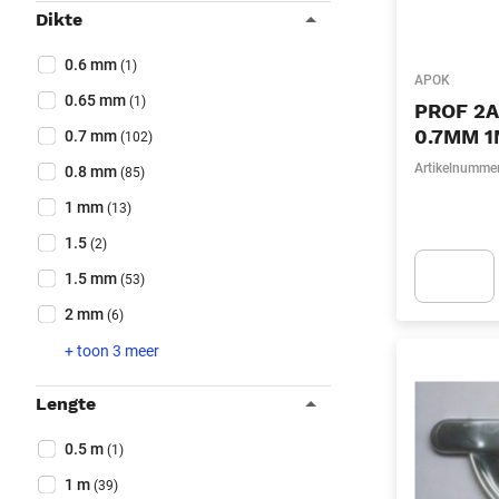
Dikte
Collapse filter
Dikte
(Optioneel)
0.6 mm
(1)
APOK
0.65 mm
(1)
PROF 2A
0.7MM 
0.7 mm
(102)
Artikelnumme
0.8 mm
(85)
1 mm
(13)
1.5
(2)
1.5 mm
(53)
Apok.Produc
2 mm
(6)
+ toon 3 meer
Lengte
Collapse filter
Lengte
(Optioneel)
0.5 m
(1)
1 m
(39)