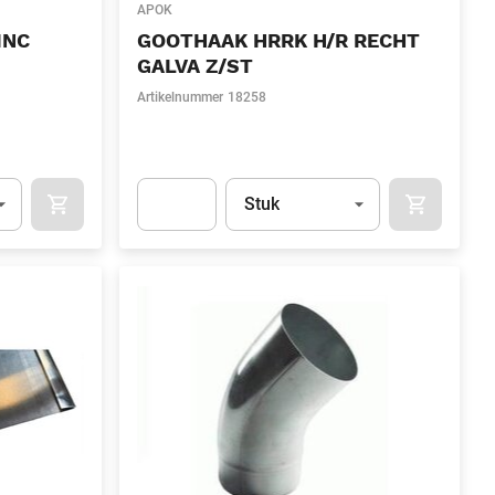
APOK
INC
GOOTHAAK HRRK H/R RECHT
GALVA Z/ST
Artikelnummer
18258
l)
Eenheid
(Optioneel)
Stuk
OCART
APOK.CATEGORY.PRODUCTS.CART.ADDTOCART
APOK.CAT
.Quantity
(Optioneel)
Apok.Product.Detail.AddToCart.Quantity
(Optione