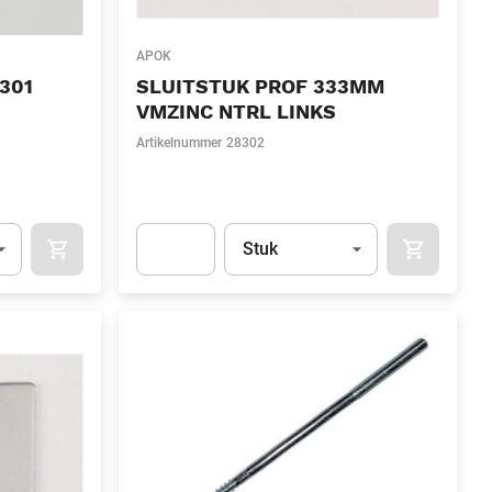
APOK
301
SLUITSTUK PROF 333MM
VMZINC NTRL LINKS
Artikelnummer
28302
l)
Eenheid
(Optioneel)
Stuk
OCART
APOK.CATEGORY.PRODUCTS.CART.ADDTOCART
APOK.CAT
.Quantity
(Optioneel)
Apok.Product.Detail.AddToCart.Quantity
(Optione