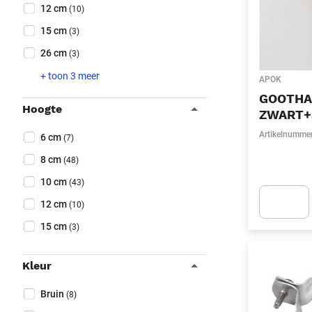
12 cm
(10)
15 cm
(3)
26 cm
(3)
+ toon 3 meer
APOK
GOOTHA
Hoogte
ZWART+
Collapse filter
Artikelnumme
Hoogte
(Optioneel)
6 cm
(7)
8 cm
(48)
10 cm
(43)
12 cm
(10)
Apok.Produc
15 cm
(3)
Kleur
Collapse filter
Kleur
(Optioneel)
Bruin
(8)