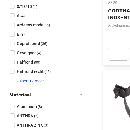
Collapse filter
APOK
Type
(Optioneel)
0/12/10
(1)
GOOTHAA
A
(4)
INOX+S
Ardeens model
(5)
Artikelnumme
B
(3)
Geprofileerd
(36)
Gevelgoot
(4)
Halfrond
(99)
Apok.Produc
Halfrond recht
(42)
+ toon 17 meer
Materiaal
Collapse filter
Materiaal
(Optioneel)
Aluminium
(8)
ANTHRA
(2)
ANTHRA ZINK
(3)