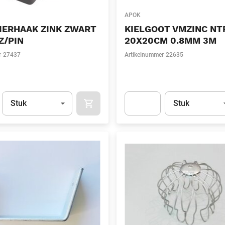
APOK
IERHAAK ZINK ZWART
KIELGOOT VMZINC NT
Z/PIN
20X20CM 0.8MM 3M
r
27437
Artikelnummer
22635
Eenheid
(Optioneel)
Eenheid
(Optionee
Stuk
Stuk
APOK.CATEGORY.PRODUCTS.CART.ADDT
t.Detail.AddToCart.Quantity
(Optioneel)
Apok.Product.Detail.AddToCart