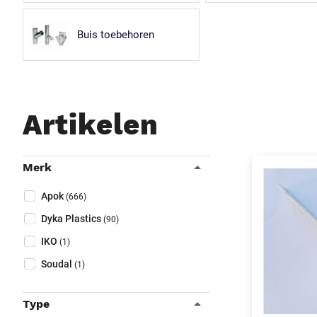
Buis toebehoren
Artikelen
Filters
Merk
Sluit filters
Collapse filter
Merk
(Optioneel)
Apok
(666)
Dyka Plastics
(90)
IKO
(1)
Soudal
(1)
Type