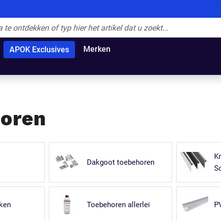
Merken
APOK Exclusives
horen
Kr
Dakgoot toebehoren
So
ken
Toebehoren allerlei
P