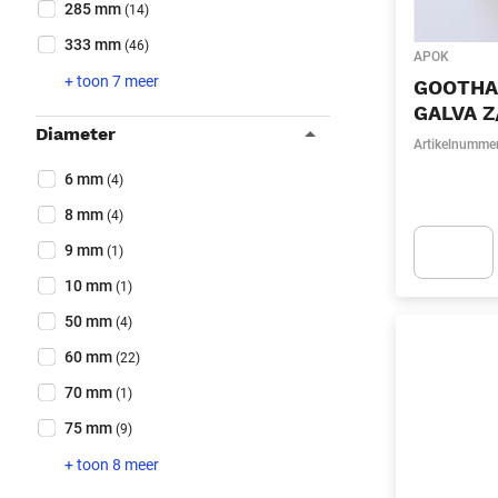
285 mm
(14)
333 mm
(46)
APOK
+ toon 7 meer
GOOTHAA
GALVA Z
Diameter
Artikelnumme
Collapse filter
Diameter
(Optioneel)
6 mm
(4)
8 mm
(4)
9 mm
(1)
10 mm
(1)
Apok.Produc
50 mm
(4)
60 mm
(22)
70 mm
(1)
75 mm
(9)
+ toon 8 meer