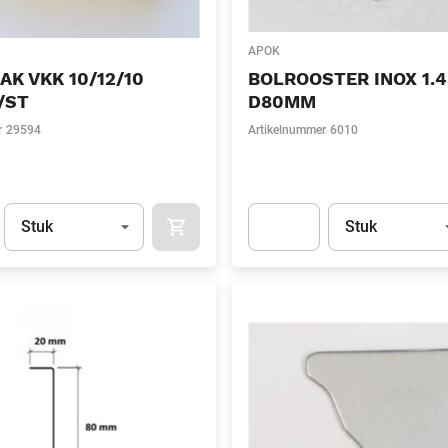
APOK
K VKK 10/12/10
BOLROOSTER INOX 1.4
/ST
D80MM
r
29594
Artikelnummer
6010
Eenheid
(Optioneel)
Eenheid
(Optionee
Stuk
Stuk
APOK.CATEGORY.PRODUCTS.CART.ADDT
t.Detail.AddToCart.Quantity
(Optioneel)
Apok.Product.Detail.AddToCart