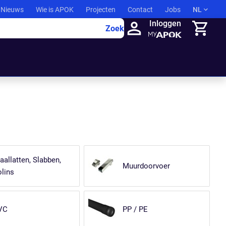
Nieuws
Wie is APOK
Projecten
Contact
Jobs
NL
Inloggen
Zoek
Winkelma
aallatten, Slabben,
Muurdoorvoer
lins
VC
PP / PE