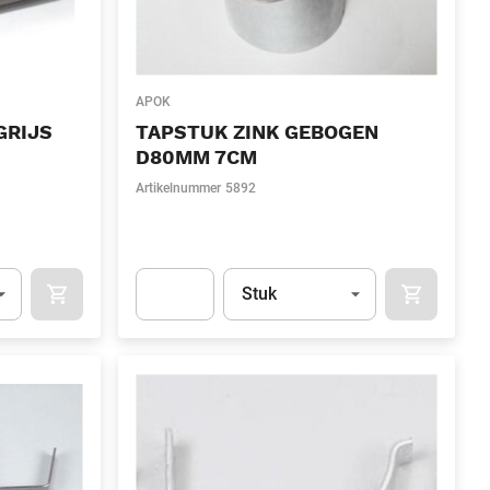
APOK
GRIJS
TAPSTUK ZINK GEBOGEN
D80MM 7CM
Artikelnummer
5892
l)
Eenheid
(Optioneel)
Stuk
OCART
APOK.CATEGORY.PRODUCTS.CART.ADDTOCART
APOK.CAT
.Quantity
(Optioneel)
Apok.Product.Detail.AddToCart.Quantity
(Optione