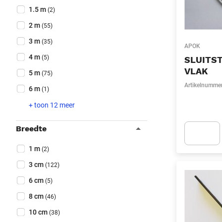
1.5 m
(2)
2 m
(55)
3 m
(35)
APOK
4 m
(5)
SLUITST
VLAK
5 m
(75)
Artikelnumme
6 m
(1)
+ toon 12 meer
Breedte
Collapse filter
Breedte
(Optioneel)
1 m
(2)
Apok.Produc
3 cm
(122)
6 cm
(5)
8 cm
(46)
10 cm
(38)