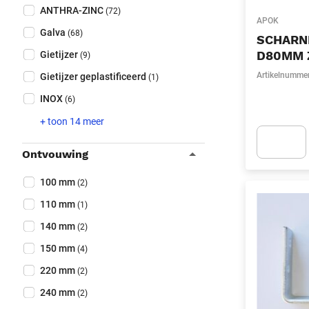
ANTHRA-ZINC
(72)
APOK
Galva
(68)
SCHARN
D80MM 
Gietijzer
(9)
Artikelnumme
Gietijzer geplastificeerd
(1)
INOX
(6)
+ toon 14 meer
Ontvouwing
Apok.Produc
Collapse filter
Ontvouwing
(Optioneel)
100 mm
(2)
110 mm
(1)
140 mm
(2)
150 mm
(4)
220 mm
(2)
240 mm
(2)