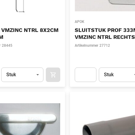
APOK
 VMZINC NTRL 8X2CM
SLUITSTUK PROF 33
1M
VMZINC NTRL RECHTS
r
28445
Artikelnummer
27712
Eenheid
(Optioneel)
Eenheid
(Optionee
Stuk
Stuk
APOK.CATEGORY.PRODUCTS.CART.ADDT
t.Detail.AddToCart.Quantity
(Optioneel)
Apok.Product.Detail.AddToCart