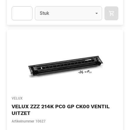
Eenheid
(Optioneel)
Stuk
APOK.CA
Apok.Product.Detail.AddToCart.Quantity
(Optioneel)
VELUX
VELUX ZZZ 214K PC0 GP CK00 VENTIL
UITZET
Artikelnummer
10627