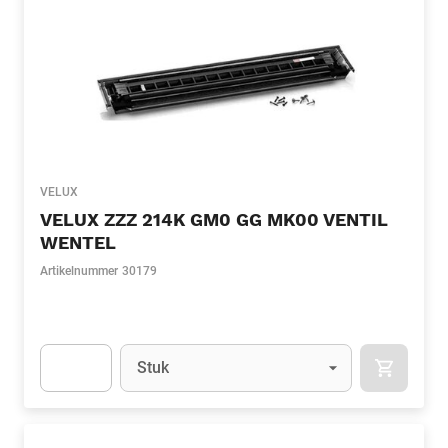
VELUX
VELUX ZZZ 214K GM0 GG MK00 VENTIL
WENTEL
Artikelnummer
30179
Eenheid
(Optioneel)
Stuk
APOK.CA
Apok.Product.Detail.AddToCart.Quantity
(Optioneel)