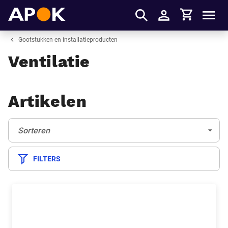
Winkelmandje
APOK
Men
Inloggen
Gootstukken en installatieproducten
Ventilatie
Artikelen
Sorteren:
(Optioneel)
Sorteren
FILTERS