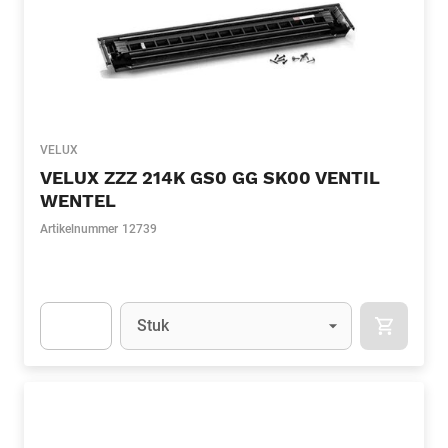
VELUX
VELUX ZZZ 214K GS0 GG SK00 VENTIL
WENTEL
Artikelnummer
12739
Eenheid
(Optioneel)
Stuk
APOK.CA
Apok.Product.Detail.AddToCart.Quantity
(Optioneel)