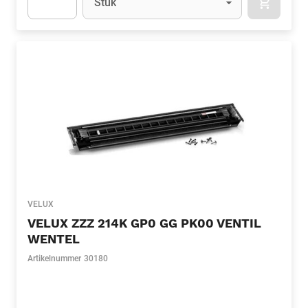
Stuk
APOK.CA
Apok.Product.Detail.AddToCart.Quantity
(Optioneel)
VELUX
VELUX ZZZ 214K GP0 GG PK00 VENTIL
WENTEL
Artikelnummer
30180