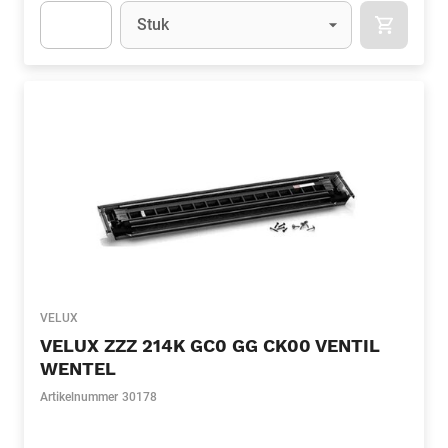
Eenheid
(Optioneel)
Stuk
APOK.CA
Apok.Product.Detail.AddToCart.Quantity
(Optioneel)
VELUX
VELUX ZZZ 214K GC0 GG CK00 VENTIL
WENTEL
Artikelnummer
30178