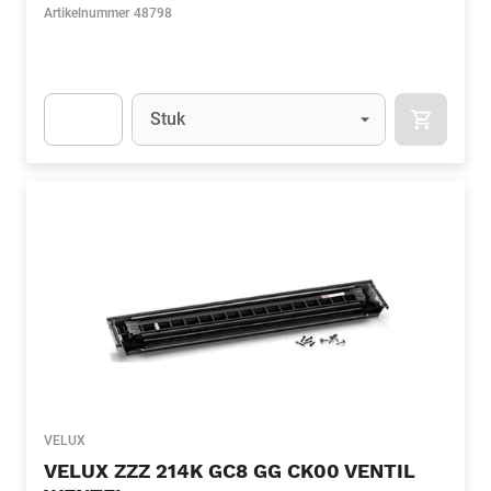
Artikelnummer
48798
Eenheid
(Optioneel)
Stuk
APOK.CA
Apok.Product.Detail.AddToCart.Quantity
(Optioneel)
VELUX
VELUX ZZZ 214K GC8 GG CK00 VENTIL