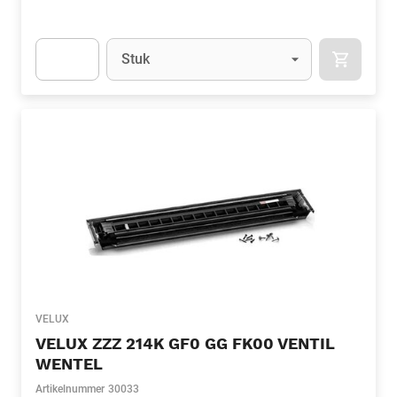
Eenheid
(Optioneel)
Stuk
APOK.CA
Apok.Product.Detail.AddToCart.Quantity
(Optioneel)
VELUX
VELUX ZZZ 214K GF0 GG FK00 VENTIL
WENTEL
Artikelnummer
30033