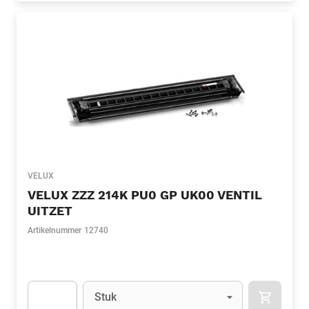
VELUX
VELUX ZZZ 214K PU0 GP UK00 VENTIL
UITZET
Artikelnummer
12740
Eenheid
(Optioneel)
Stuk
APOK.CA