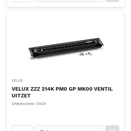
Apok.Product.Detail.AddToCart.Quantity
(Optioneel)
VELUX
VELUX ZZZ 214K PM0 GP MK00 VENTIL
UITZET
Artikelnummer
10628
Eenheid
(Optioneel)