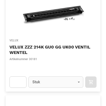
VELUX
VELUX ZZZ 214K GU0 GG UK00 VENTIL
WENTEL
Artikelnummer
30181
Eenheid
(Optioneel)
Stuk
APOK.CA
Apok.Product.Detail.AddToCart.Quantity
(Optioneel)