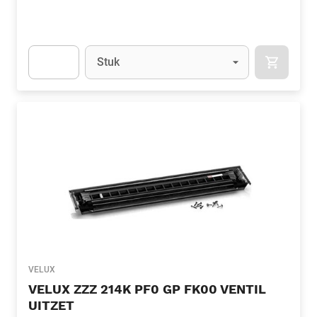
Eenheid
(Optioneel)
Stuk
APOK.CA
Apok.Product.Detail.AddToCart.Quantity
(Optioneel)
VELUX
VELUX ZZZ 214K PF0 GP FK00 VENTIL
UITZET