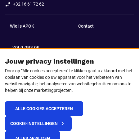
+32 16 61 72 62
Wie is APOK
Contact
VOLG ONS OP
Facebook
LinkedIn
Jouw privacy instellingen
Door op “Alle cookies accepteren” te klikken gaat u akkoord met het
Instagram
TikTok
opslaan van cookies op uw apparaat voor het verbeteren van
websitenavigatie, het analyseren van websitegebruik en om ons te
helpen bij onze marketingprojecten.
Youtube
ALLE COOKIES ACCEPTEREN
© 2025 APOK
COOKIE-INSTELLINGEN
Levervoorwaarden
Cookies
Privacyverklaring
Algemene voorwaarden
Klokkenluidersmelding
ALLES AFWIJZEN