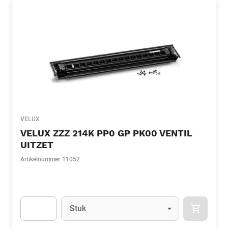
VELUX
VELUX ZZZ 214K PP0 GP PK00 VENTIL
UITZET
Artikelnummer
11052
Eenheid
(Optioneel)
Stuk
APOK.CA
Apok.Product.Detail.AddToCart.Quantity
(Optioneel)