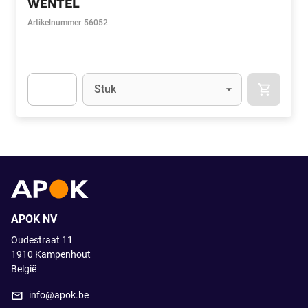
WENTEL
Artikelnummer
56052
Eenheid
(Optioneel)
Stuk
APOK.CA
Apok.Product.Detail.AddToCart.Quantity
(Optioneel)
APOK NV
Oudestraat 11
1910
Kampenhout
België
info@apok.be