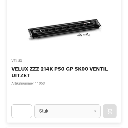
VELUX
VELUX ZZZ 214K PS0 GP SK00 VENTIL
UITZET
Artikelnummer
11053
Eenheid
(Optioneel)
Stuk
APOK.CA
Apok.Product.Detail.AddToCart.Quantity
(Optioneel)