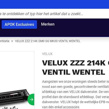
Merken
APOK Exclusives
ntilatie
VELUX ZZZ 214K GM0 GG MK00 VENTIL WENTEL
VELUX
VELUX ZZZ 214K
VENTIL WENTEL
Aangezien we onze woningen steeds beter iso
nood aan een goede, gecontroleerde ventilat
afdekkap van een VELUX dakvenster. De ventil
profiel dan de standaard afdekkap. Dat veran
Volgende slide
dakvenster. VELUX helpt de wettelijke EPB-n
van één enkel accessoire.