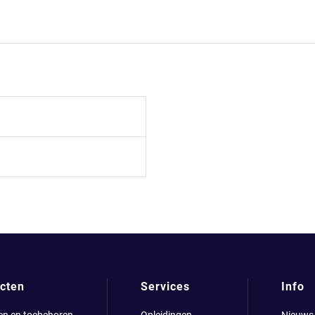
cten
Services
Info