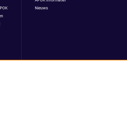
APOK Informatief
APOK
Nieuws
en
t
 voorwaarden
Klokkenluidersmelding
REACH verordening