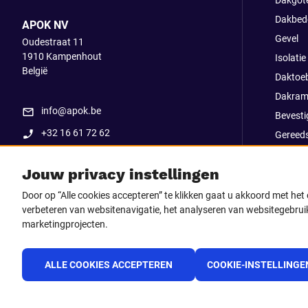
Dakgot
Dakbed
APOK NV
Gevel
Oudestraat 11
1910
Kampenhout
Isolatie
België
Daktoe
Dakram
info@apok.be
Bevesti
+32 16 61 72 62
Gereed
Apok ex
Jouw privacy instellingen
Uitverk
Go Str
Door op “Alle cookies accepteren” te klikken gaat u akkoord met he
verbeteren van websitenavigatie, het analyseren van websitegebruik
marketingprojecten.
Volg ons op
Facebook
LinkedIn
Instagram
TikTo
ALLE COOKIES ACCEPTEREN
COOKIE-INSTELLINGE
Youtube