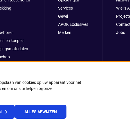
en en toebehoren
Opleidingen
Nieuws
ekking
Services
Wie is 
Gevel
Project
APOK Exclusives
Contac
behoren
Merken
Jobs
en en koepels
gingsmaterialen
schap
clusives
oop
ong
t opslaan van cookies op uw apparaat voor het
 en om ons te helpen bij onze
k
© 2025 APOK
N
ALLES AFWIJZEN
Levervoorwaarden
Cookies
Privacyverklaring
Algemene