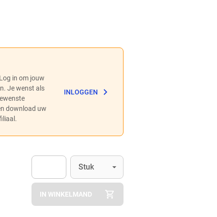
 Log in om jouw
en. Je wenst als
INLOGGEN
 gewenste
 en download uw
liaal.
Eenheid
(Optioneel)
Stuk
Apok.Product.Detail.AddToCart.Quantity
(Optioneel)
IN WINKELMAND