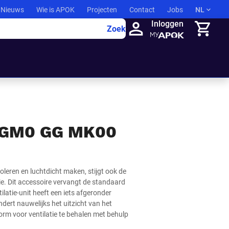
Nieuws
Wie is APOK
Projecten
Contact
Jobs
NL
Inloggen
Zoek
Winkelma
 GM0 GG MK00
leren en luchtdicht maken, stijgt ook de
ie. Dit accessoire vervangt de standaard
atie-unit heeft een iets afgeronder
dert nauwelijks het uitzicht van het
orm voor ventilatie te behalen met behulp