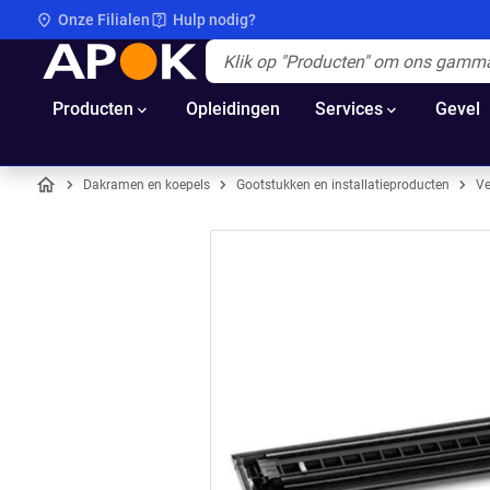
Onze Filialen
Hulp nodig?
APOK
Apok.Header.Search.Label
(Optioneel)
Producten
Opleidingen
Services
Gevel
Dakramen en koepels
Gootstukken en installatieproducten
Ve
Home