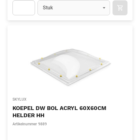
Eenheid
(Optioneel)
Stuk
APOK.CA
Apok.Product.Detail.AddToCart.Quantity
(Optioneel)
SKYLUX
KOEPEL DW BOL ACRYL 60X60CM
HELDER HH
Artikelnummer
9889