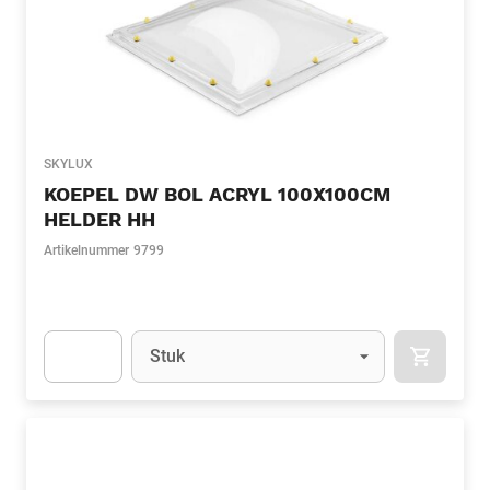
SKYLUX
KOEPEL DW BOL ACRYL 100X100CM
HELDER HH
Artikelnummer
9799
Eenheid
(Optioneel)
Stuk
APOK.CA
Apok.Product.Detail.AddToCart.Quantity
(Optioneel)