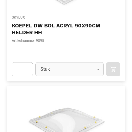
SKYLUX
KOEPEL DW BOL ACRYL 90X90CM
HELDER HH
Artikelnummer
9895
Eenheid
(Optioneel)
Stuk
APOK.CA
Apok.Product.Detail.AddToCart.Quantity
(Optioneel)