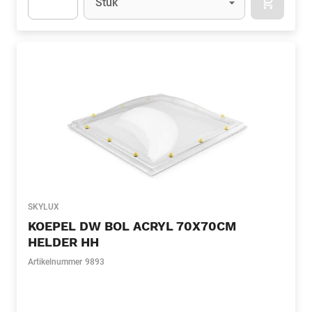
Stuk
APOK.CA
Apok.Product.Detail.AddToCart.Quantity
(Optioneel)
SKYLUX
KOEPEL DW BOL ACRYL 70X70CM
HELDER HH
Artikelnummer
9893