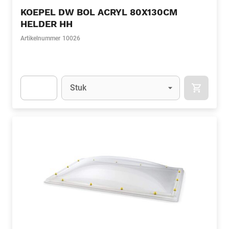
KOEPEL DW BOL ACRYL 80X130CM
HELDER HH
Artikelnummer
10026
Eenheid
(Optioneel)
Stuk
APOK.CA
Apok.Product.Detail.AddToCart.Quantity
(Optioneel)