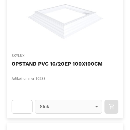
SKYLUX
OPSTAND PVC 16/20EP 100X100CM
Artikelnummer
10238
Eenheid
(Optioneel)
Stuk
APOK.CA
Apok.Product.Detail.AddToCart.Quantity
(Optioneel)