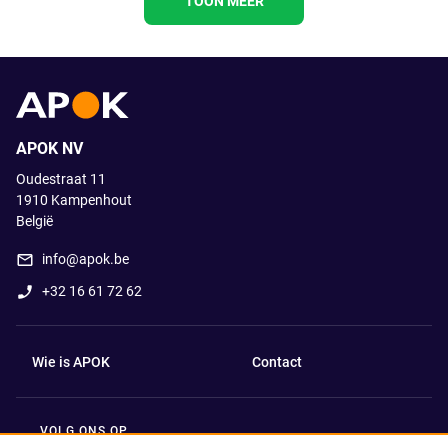
TOON MEER
APOK NV
Oudestraat 11
1910
Kampenhout
België
info@apok.be
+32 16 61 72 62
Wie is APOK
Contact
VOLG ONS OP