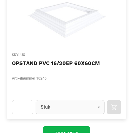
SKYLUX
OPSTAND PVC 16/20EP 60X60CM
Artikelnummer
10246
Eenheid
(Optioneel)
Stuk
APOK.CA
Apok.Product.Detail.AddToCart.Quantity
(Optioneel)