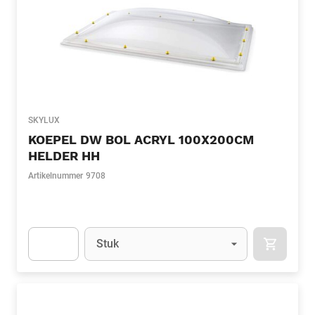
SKYLUX
KOEPEL DW BOL ACRYL 100X200CM
HELDER HH
Artikelnummer
9708
Eenheid
(Optioneel)
Stuk
APOK.CA
Apok.Product.Detail.AddToCart.Quantity
(Optioneel)