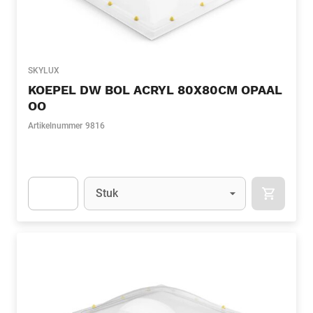
SKYLUX
KOEPEL DW BOL ACRYL 80X80CM OPAAL
OO
Artikelnummer
9816
Eenheid
(Optioneel)
Stuk
APOK.CA
Apok.Product.Detail.AddToCart.Quantity
(Optioneel)