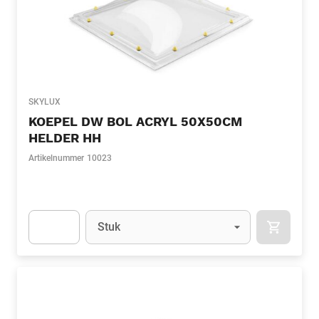
SKYLUX
KOEPEL DW BOL ACRYL 50X50CM
HELDER HH
Artikelnummer
10023
Eenheid
(Optioneel)
Stuk
APOK.CA
Apok.Product.Detail.AddToCart.Quantity
(Optioneel)