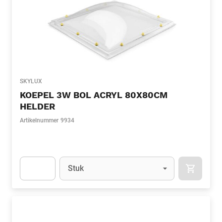
SKYLUX
KOEPEL 3W BOL ACRYL 80X80CM
HELDER
Artikelnummer
9934
Eenheid
(Optioneel)
Stuk
APOK.CA
Apok.Product.Detail.AddToCart.Quantity
(Optioneel)