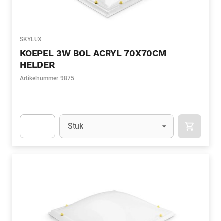
SKYLUX
KOEPEL 3W BOL ACRYL 70X70CM
HELDER
Artikelnummer
9875
Eenheid
(Optioneel)
Stuk
APOK.CA
Apok.Product.Detail.AddToCart.Quantity
(Optioneel)