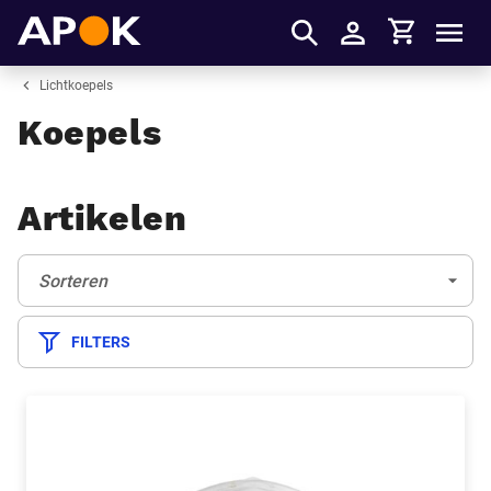
Winkelmandje
APOK
Men
Inloggen
Lichtkoepels
Koepels
Artikelen
Sorteren:
(Optioneel)
Sorteren
FILTERS