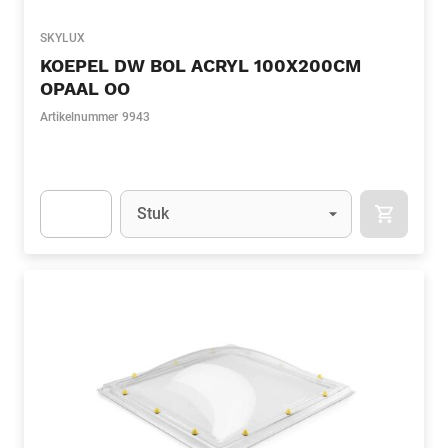
SKYLUX
KOEPEL DW BOL ACRYL 100X200CM
OPAAL OO
Artikelnummer
9943
Eenheid
(Optioneel)
Stuk
APOK.CA
Apok.Product.Detail.AddToCart.Quantity
(Optioneel)