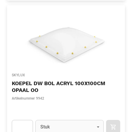
SKYLUX
KOEPEL DW BOL ACRYL 100X100CM
OPAAL OO
Artikelnummer
9942
Eenheid
(Optioneel)
Stuk
APOK.CA