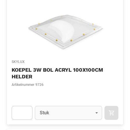
SKYLUX
KOEPEL 3W BOL ACRYL 100X100CM
HELDER
Artikelnummer
9726
Eenheid
(Optioneel)
Stuk
APOK.CA
Apok.Product.Detail.AddToCart.Quantity
(Optioneel)