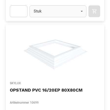
Eenheid
(Optioneel)
Stuk
APOK.CA
Apok.Product.Detail.AddToCart.Quantity
(Optioneel)
SKYLUX
OPSTAND PVC 16/20EP 80X80CM
Artikelnummer
10699