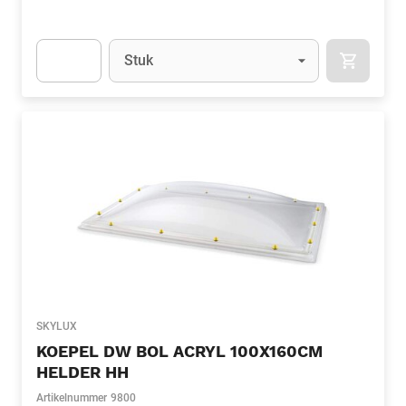
Eenheid
(Optioneel)
Stuk
APOK.CA
Apok.Product.Detail.AddToCart.Quantity
(Optioneel)
SKYLUX
KOEPEL DW BOL ACRYL 100X160CM
HELDER HH
Artikelnummer
9800