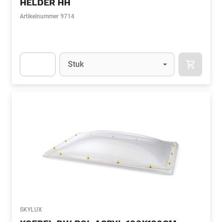
HELDER HH
Artikelnummer
9714
Eenheid
(Optioneel)
Stuk
APOK.CA
Apok.Product.Detail.AddToCart.Quantity
(Optioneel)
SKYLUX