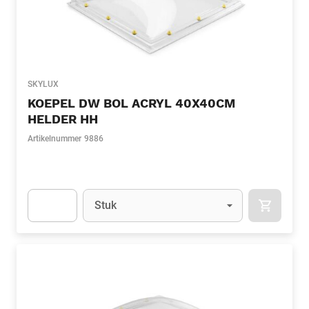
SKYLUX
KOEPEL DW BOL ACRYL 40X40CM
HELDER HH
Artikelnummer
9886
Eenheid
(Optioneel)
Stuk
APOK.CA
Apok.Product.Detail.AddToCart.Quantity
(Optioneel)