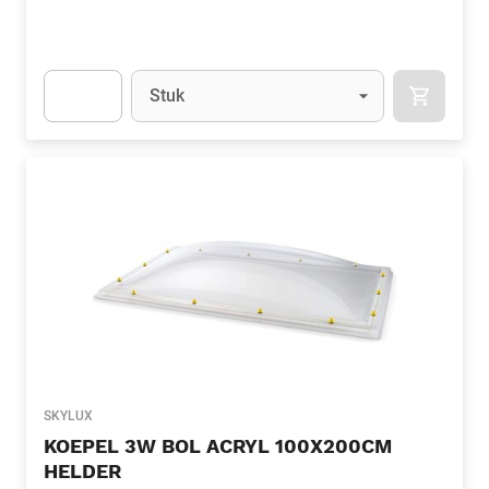
Eenheid
(Optioneel)
Stuk
APOK.CA
Apok.Product.Detail.AddToCart.Quantity
(Optioneel)
SKYLUX
KOEPEL 3W BOL ACRYL 100X200CM
HELDER