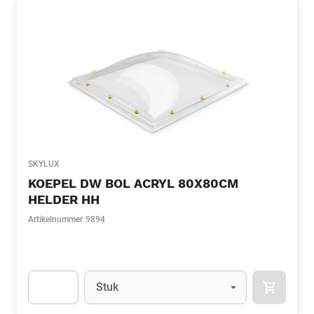
SKYLUX
KOEPEL DW BOL ACRYL 80X80CM
HELDER HH
Artikelnummer
9894
Eenheid
(Optioneel)
Stuk
APOK.CA
Apok.Product.Detail.AddToCart.Quantity
(Optioneel)