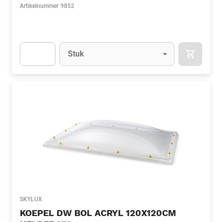
Artikelnummer
9852
Eenheid
(Optioneel)
Stuk
APOK.CA
Apok.Product.Detail.AddToCart.Quantity
(Optioneel)
SKYLUX
KOEPEL DW BOL ACRYL 120X120CM