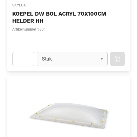
SKYLUX
KOEPEL DW BOL ACRYL 70X100CM
HELDER HH
Artikelnummer
9891
Eenheid
(Optioneel)
Stuk
APOK.CA
Apok.Product.Detail.AddToCart.Quantity
(Optioneel)