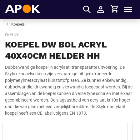
Winkelmandje
APOK
Men
Inloggen
Koepels
SKYLUX
KOEPEL DW BOL ACRYL
40X40CM HELDER HH
Dubbelwandige koepel in acrylaat, transparante uitvoering. De
Skylux koepelschalen zijn vervaardigd uit geëxtrudeerde
polymetylmetacrylaat kunststofplaten. Ze kunnen enkelwandig,
dubbelwandig, driewandig en vierwandig toegepast worden. Bij de
assemblage van de koepel kunnen diverse type schalen met elkaar
gecombineerd worden. De slagvastheid van acrylaat is 10x hoger
dan die van glas met een vergelijkbare dikte. De Skylux acrylaat
koepel heeft een CE label volgens EN 1873.