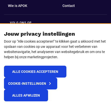
Wie is APOK
Contact
VOLG ONS OP
Facebook
LinkedIn
Jouw privacy instellingen
Door op “Alle cookies accepteren” te klikken gaat u akkoord met het
Instagram
TikTok
opslaan van cookies op uw apparaat voor het verbeteren van
websitenavigatie, het analyseren van websitegebruik en om ons te
helpen bij onze marketingprojecten.
Youtube
ALLE COOKIES ACCEPTEREN
© 2025 APOK
COOKIE-INSTELLINGEN
Levervoorwaarden
Cookies
Privacyverklaring
Algemene voorwaarden
Klokkenluidersmelding
ALLES AFWIJZEN
REACH verordening