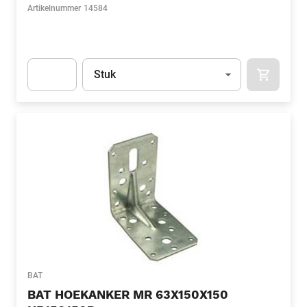
Artikelnummer
14584
Eenheid
(Optioneel)
Stuk
APOK.CA
Apok.Product.Detail.AddToCart.Quantity
(Optioneel)
BAT
BAT HOEKANKER MR 63X150X150