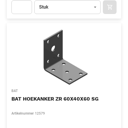
Eenheid
(Optioneel)
Stuk
APOK.CA
Apok.Product.Detail.AddToCart.Quantity
(Optioneel)
BAT
BAT HOEKANKER ZR 60X40X60 SG
Artikelnummer
12579