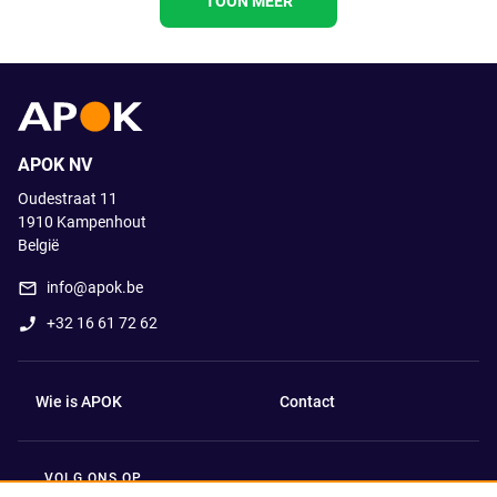
TOON MEER
APOK NV
Oudestraat 11
1910
Kampenhout
België
info@apok.be
+32 16 61 72 62
Wie is APOK
Contact
VOLG ONS OP