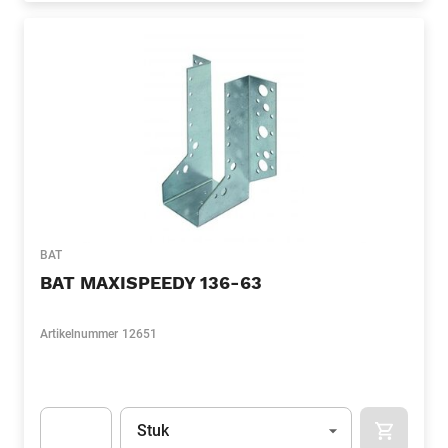
BAT
BAT MAXISPEEDY 136-63
Artikelnummer
12651
Eenheid
(Optioneel)
Stuk
APOK.CA