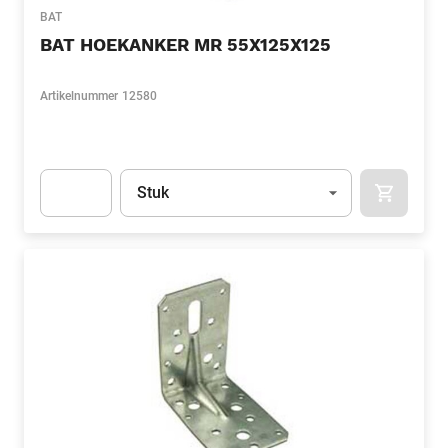
BAT
BAT HOEKANKER MR 55X125X125
Artikelnummer
12580
Eenheid
(Optioneel)
Stuk
APOK.CA
Apok.Product.Detail.AddToCart.Quantity
(Optioneel)