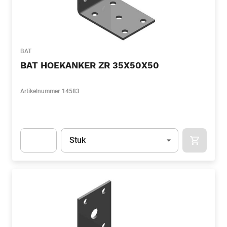
BAT
BAT HOEKANKER ZR 35X50X50
Artikelnummer
14583
Eenheid
(Optioneel)
Stuk
APOK.CA
Apok.Product.Detail.AddToCart.Quantity
(Optioneel)