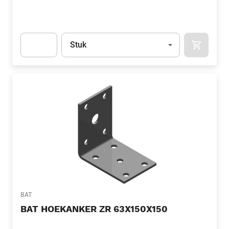
Eenheid
(Optioneel)
Stuk
APOK.CA
Apok.Product.Detail.AddToCart.Quantity
(Optioneel)
BAT
BAT HOEKANKER ZR 63X150X150