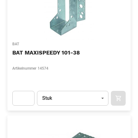
BAT
BAT MAXISPEEDY 101-38
Artikelnummer
14574
Eenheid
(Optioneel)
Stuk
APOK.CA
Apok.Product.Detail.AddToCart.Quantity
(Optioneel)