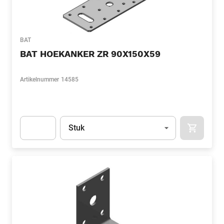
BAT
BAT HOEKANKER ZR 90X150X59
Artikelnummer
14585
Eenheid
(Optioneel)
Stuk
APOK.CA
Apok.Product.Detail.AddToCart.Quantity
(Optioneel)