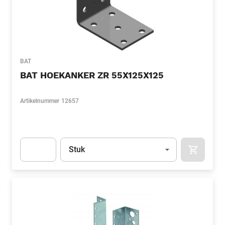
BAT
BAT HOEKANKER ZR 55X125X125
Artikelnummer
12657
Eenheid
(Optioneel)
Stuk
APOK.CA
Apok.Product.Detail.AddToCart.Quantity
(Optioneel)