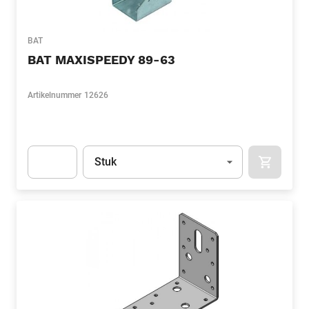
BAT
BAT MAXISPEEDY 89-63
Artikelnummer
12626
Eenheid
(Optioneel)
Stuk
APOK.CA
Apok.Product.Detail.AddToCart.Quantity
(Optioneel)