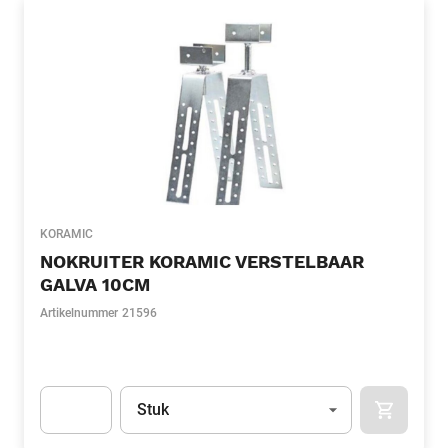
KORAMIC
NOKRUITER KORAMIC VERSTELBAAR
GALVA 10CM
Artikelnummer
21596
Eenheid
(Optioneel)
Stuk
APOK.CA
Apok.Product.Detail.AddToCart.Quantity
(Optioneel)