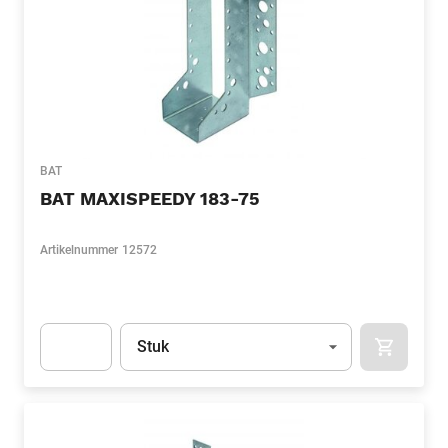
BAT
BAT MAXISPEEDY 183-75
Artikelnummer
12572
Eenheid
(Optioneel)
Stuk
APOK.CA
Apok.Product.Detail.AddToCart.Quantity
(Optioneel)