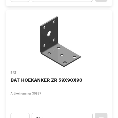
Apok.Product.Detail.AddToCart.Quantity
(Optioneel)
BAT
BAT HOEKANKER ZR 59X90X90
Artikelnummer
30897
Eenheid
(Optioneel)