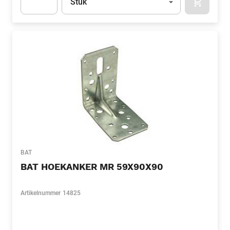
Stuk
APOK.CA
Apok.Product.Detail.AddToCart.Quantity
(Optioneel)
BAT
BAT HOEKANKER MR 59X90X90
Artikelnummer
14825