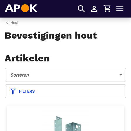
Winkelmandje
APOK
Men
Inloggen
Hout
Bevestigingen hout
Artikelen
Sorteren:
(Optioneel)
Sorteren
FILTERS