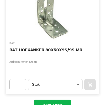
BAT
BAT HOEKANKER 80X50X9S/9S MR
Artikelnummer
12658
Eenheid
(Optioneel)
Stuk
APOK.CA
Apok.Product.Detail.AddToCart.Quantity
(Optioneel)