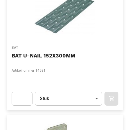
BAT
BAT U-NAIL 152X300MM
Artikelnummer
14581
Eenheid
(Optioneel)
Stuk
APOK.CA
Apok.Product.Detail.AddToCart.Quantity
(Optioneel)