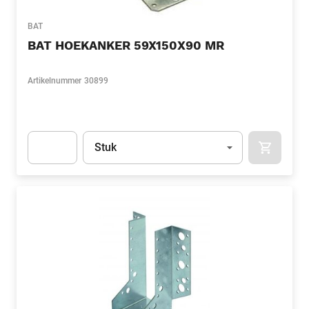
BAT
BAT HOEKANKER 59X150X90 MR
Artikelnummer
30899
Eenheid
(Optioneel)
Stuk
APOK.CA
Apok.Product.Detail.AddToCart.Quantity
(Optioneel)