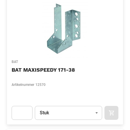
BAT
BAT MAXISPEEDY 171-38
Artikelnummer
12570
Eenheid
(Optioneel)
Stuk
APOK.CA
Apok.Product.Detail.AddToCart.Quantity
(Optioneel)