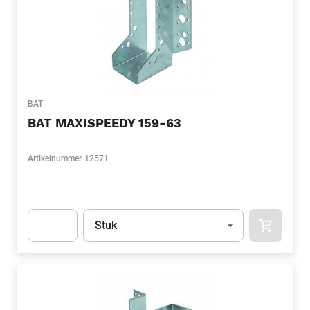
BAT
BAT MAXISPEEDY 159-63
Artikelnummer
12571
Eenheid
(Optioneel)
Stuk
APOK.CA
Apok.Product.Detail.AddToCart.Quantity
(Optioneel)