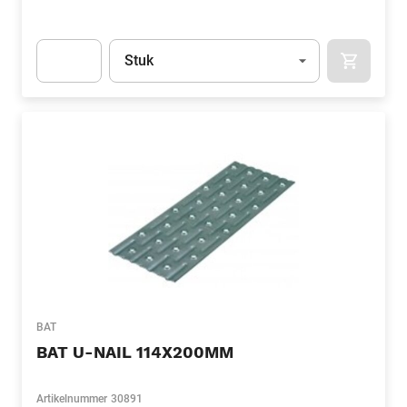
Eenheid
(Optioneel)
Stuk
APOK.CA
Apok.Product.Detail.AddToCart.Quantity
(Optioneel)
BAT
BAT U-NAIL 114X200MM
Artikelnummer
30891