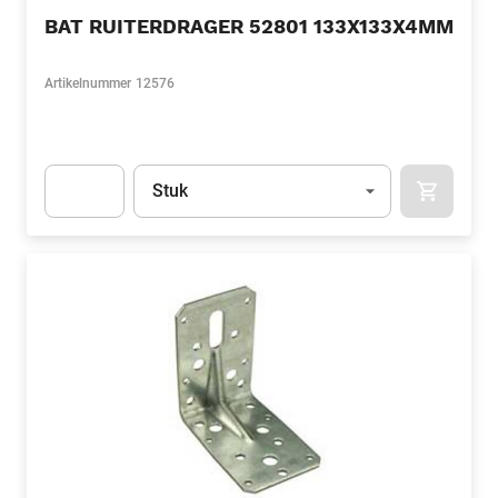
BAT RUITERDRAGER 52801 133X133X4MM
Artikelnummer
12576
Eenheid
(Optioneel)
Stuk
APOK.CA
Apok.Product.Detail.AddToCart.Quantity
(Optioneel)