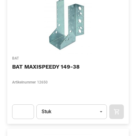
BAT
BAT MAXISPEEDY 149-38
Artikelnummer
12650
Eenheid
(Optioneel)
Stuk
APOK.CA
Apok.Product.Detail.AddToCart.Quantity
(Optioneel)