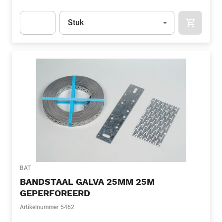
Eenheid
(Optioneel)
Stuk
APOK.CA
Apok.Product.Detail.AddToCart.Quantity
(Optioneel)
BAT
BANDSTAAL GALVA 25MM 25M
GEPERFOREERD
Artikelnummer
5462