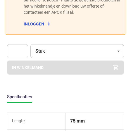
het winkelmandje en download uw offerte of
contacteer een APOK filiaal.
INLOGGEN
Eenheid
(Optioneel)
Stuk
Apok.Product.Detail.AddToCart.Quantity
(Optioneel)
IN WINKELMAND
Specificaties
75 mm
Lengte