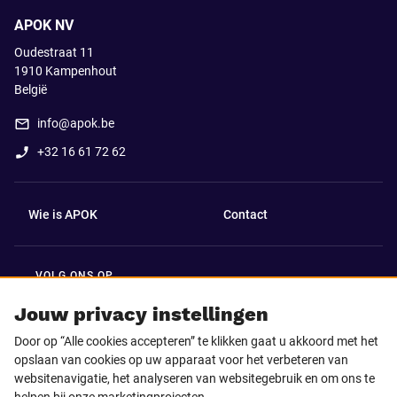
APOK NV
Oudestraat 11
1910
Kampenhout
België
info@apok.be
+32 16 61 72 62
Wie is APOK
Contact
VOLG ONS OP
Facebook
LinkedIn
Jouw privacy instellingen
Door op “Alle cookies accepteren” te klikken gaat u akkoord met het
Instagram
TikTok
opslaan van cookies op uw apparaat voor het verbeteren van
websitenavigatie, het analyseren van websitegebruik en om ons te