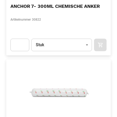
ANCHOR 7- 300ML CHEMISCHE ANKER
Artikelnummer
30822
Eenheid
(Optioneel)
Stuk
APOK.CA
Apok.Product.Detail.AddToCart.Quantity
(Optioneel)