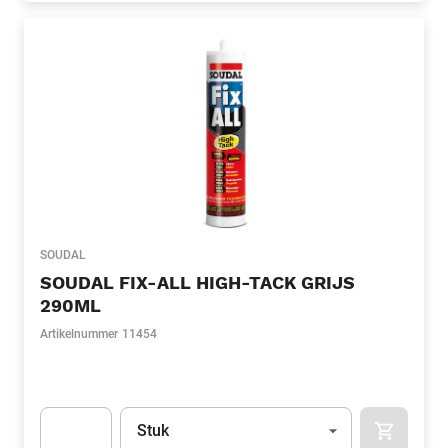
SOUDAL
SOUDAL FIX-ALL HIGH-TACK GRIJS
290ML
Artikelnummer
11454
Eenheid
(Optioneel)
Stuk
APOK.CA