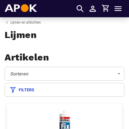
Winkelmandje
APOK
Men
Inloggen
Lijmen en afdichten
Lijmen
Artikelen
Sorteren:
(Optioneel)
Sorteren
FILTERS