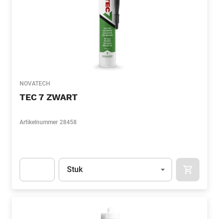
NOVATECH
TEC 7 ZWART
Artikelnummer
28458
Eenheid
(Optioneel)
Stuk
APOK.CA
Apok.Product.Detail.AddToCart.Quantity
(Optioneel)