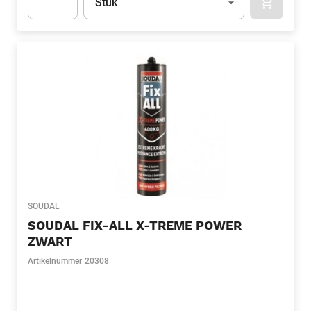
Stuk
APOK.CA
Apok.Product.Detail.AddToCart.Quantity
(Optioneel)
SOUDAL
SOUDAL FIX-ALL X-TREME POWER
ZWART
Artikelnummer
20308