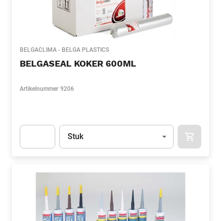
BELGACLIMA - BELGA PLASTICS
BELGASEAL KOKER 600ML
Artikelnummer
9206
Eenheid
(Optioneel)
Stuk
APOK.CA
Apok.Product.Detail.AddToCart.Quantity
(Optioneel)