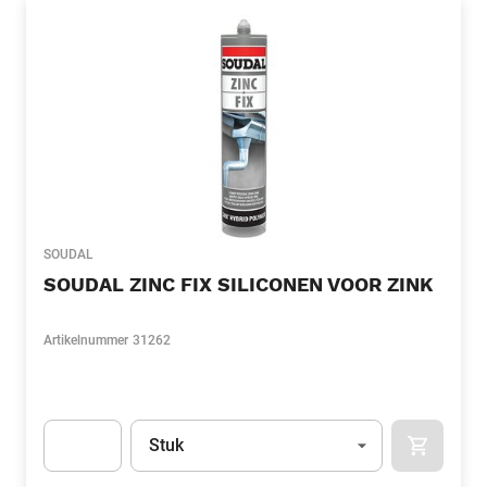
SOUDAL
SOUDAL ZINC FIX SILICONEN VOOR ZINK
Artikelnummer
31262
Eenheid
(Optioneel)
Stuk
APOK.CA
Apok.Product.Detail.AddToCart.Quantity
(Optioneel)