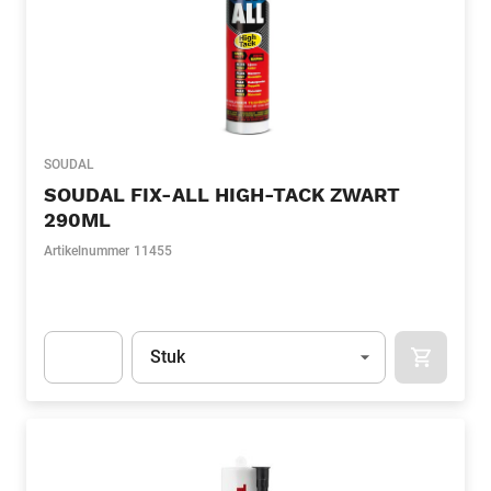
SOUDAL
SOUDAL FIX-ALL HIGH-TACK ZWART
290ML
Artikelnummer
11455
Eenheid
(Optioneel)
Stuk
APOK.CA
Apok.Product.Detail.AddToCart.Quantity
(Optioneel)