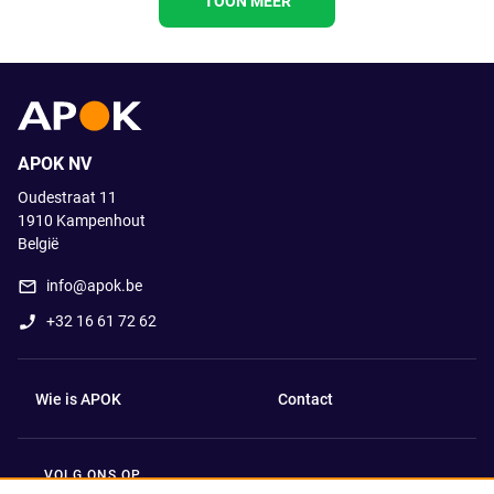
TOON MEER
APOK NV
Oudestraat 11
1910
Kampenhout
België
info@apok.be
+32 16 61 72 62
Wie is APOK
Contact
VOLG ONS OP