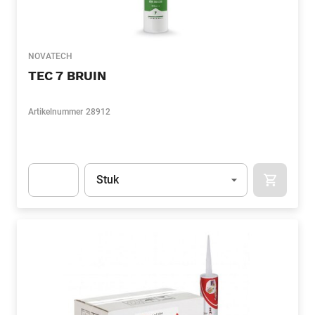
NOVATECH
TEC 7 BRUIN
Artikelnummer
28912
Eenheid
(Optioneel)
Stuk
APOK.CA
Apok.Product.Detail.AddToCart.Quantity
(Optioneel)