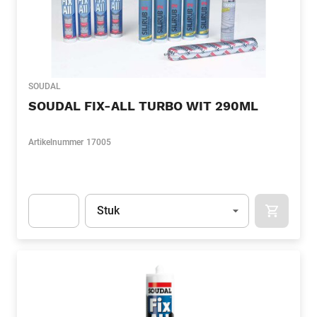
SOUDAL
SOUDAL FIX-ALL TURBO WIT 290ML
Artikelnummer
17005
Eenheid
(Optioneel)
Stuk
APOK.CA
Apok.Product.Detail.AddToCart.Quantity
(Optioneel)