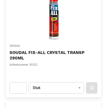
SOUDAL
SOUDAL FIX-ALL CRYSTAL TRANSP
290ML
Artikelnummer
30322
Eenheid
(Optioneel)
Stuk
APOK.CA
Apok.Product.Detail.AddToCart.Quantity
(Optioneel)