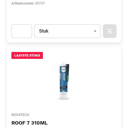
Artikelnummer
35737
Eenheid
(Optioneel)
Stuk
APOK.CA
Apok.Product.Detail.AddToCart.Quantity
(Optioneel)
LAATSTE STUKS
NOVATECH
ROOF 7 310ML