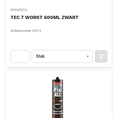
NOVATECH
TEC 7 WORST 600ML ZWART
Artikelnummer
28913
Eenheid
(Optioneel)
Stuk
APOK.CA
Apok.Product.Detail.AddToCart.Quantity
(Optioneel)