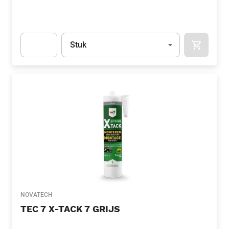
Eenheid
(Optioneel)
Stuk
APOK.CA
Apok.Product.Detail.AddToCart.Quantity
(Optioneel)
NOVATECH
TEC 7 X-TACK 7 GRIJS