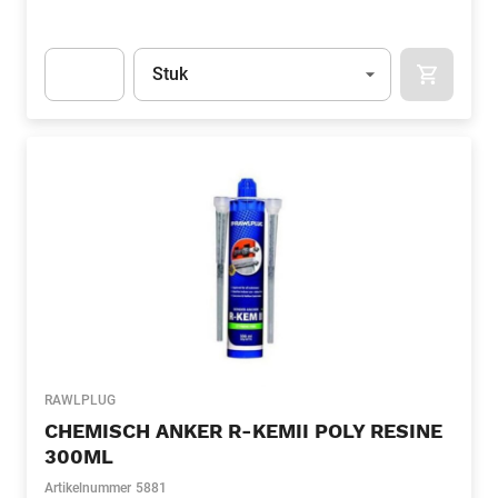
Eenheid
(Optioneel)
Stuk
APOK.CA
Apok.Product.Detail.AddToCart.Quantity
(Optioneel)
RAWLPLUG
CHEMISCH ANKER R-KEMII POLY RESINE
300ML
Artikelnummer
5881