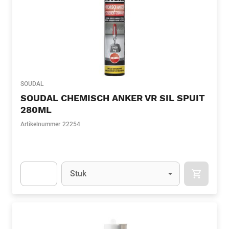
SOUDAL
SOUDAL CHEMISCH ANKER VR SIL SPUIT
280ML
Artikelnummer
22254
Eenheid
(Optioneel)
Stuk
APOK.CA
Apok.Product.Detail.AddToCart.Quantity
(Optioneel)