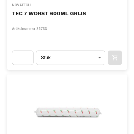
NOVATECH
TEC 7 WORST 600ML GRIJS
Artikelnummer
35733
Eenheid
(Optioneel)
Stuk
APOK.CA
Apok.Product.Detail.AddToCart.Quantity
(Optioneel)