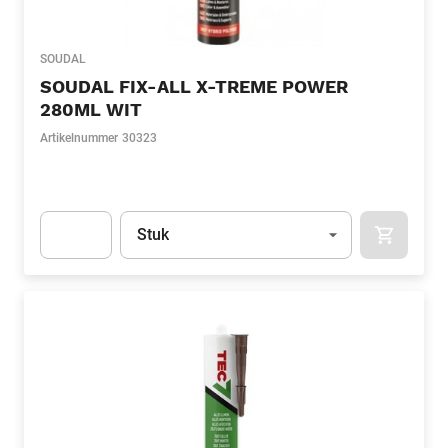
SOUDAL
SOUDAL FIX-ALL X-TREME POWER
280ML WIT
Artikelnummer
30323
Eenheid
(Optioneel)
Stuk
APOK.CA
Apok.Product.Detail.AddToCart.Quantity
(Optioneel)