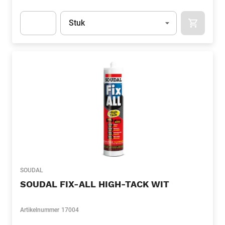
Eenheid
(Optioneel)
Stuk
APOK.CA
Apok.Product.Detail.AddToCart.Quantity
(Optioneel)
SOUDAL
SOUDAL FIX-ALL HIGH-TACK WIT
Artikelnummer
17004