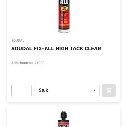
SOUDAL
SOUDAL FIX-ALL HIGH TACK CLEAR
Artikelnummer
21080
Eenheid
(Optioneel)
Stuk
APOK.CA
Apok.Product.Detail.AddToCart.Quantity
(Optioneel)