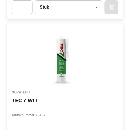
Eenheid
(Optioneel)
Stuk
APOK.CA
Apok.Product.Detail.AddToCart.Quantity
(Optioneel)
NOVATECH
TEC 7 WIT
Artikelnummer
28457