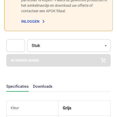
het winkelmandje en download uw offerte of
contacteer een APOK filiaal.
INLOGGEN
Eenheid
(Optioneel)
Stuk
Apok.Product.Detail.AddToCart.Quantity
(Optioneel)
IN WINKELMAND
Specificaties
Downloads
Grijs
Kleur