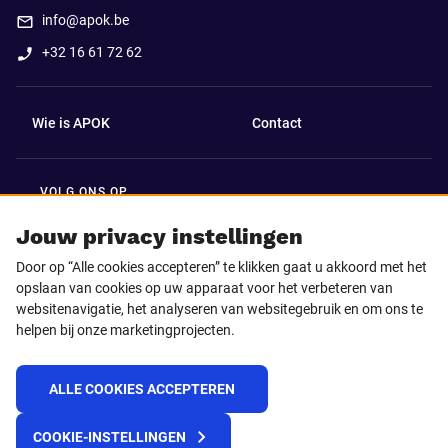
info@apok.be
+32 16 61 72 62
Wie is APOK
Contact
VOLG ONS OP
Facebook
LinkedIn
Jouw privacy instellingen
Door op “Alle cookies accepteren” te klikken gaat u akkoord met het
Instagram
TikTok
opslaan van cookies op uw apparaat voor het verbeteren van
websitenavigatie, het analyseren van websitegebruik en om ons te
helpen bij onze marketingprojecten.
Youtube
ALLE COOKIES ACCEPTEREN
© 2025 APOK
COOKIE-INSTELLINGEN