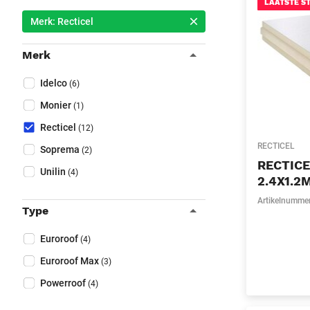
Sluit filters
LAATSTE S
Merk: Recticel
Merk
Collapse filter
Merk
(Optioneel)
Idelco
(6)
Monier
(1)
Recticel
(12)
RECTICEL
Soprema
(2)
RECTIC
Unilin
(4)
2.4X1.2
Artikelnumme
Type
Collapse filter
Type
(Optioneel)
Euroroof
(4)
Euroroof Max
(3)
Powerroof
(4)