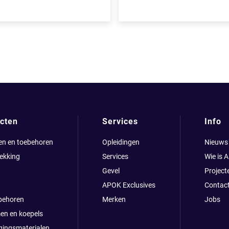
cten
Services
Info
en en toebehoren
Opleidingen
Nieuws
ekking
Services
Wie is 
Gevel
Project
APOK Exclusives
Contac
behoren
Merken
Jobs
en en koepels
gingsmaterialen