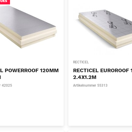
TUKS
RECTICEL
EL POWERROOF 120MM
RECTICEL EUROROOF
M
2.4X1.2M
r
42025
Artikelnummer
55313