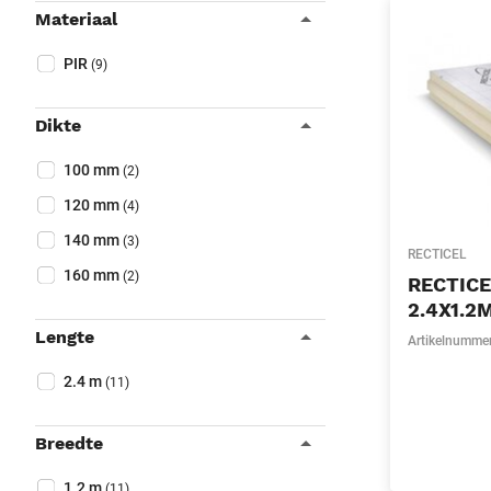
Materiaal
Collapse filter
Materiaal
(Optioneel)
PIR
(9)
Dikte
Collapse filter
Dikte
(Optioneel)
100 mm
(2)
120 mm
(4)
140 mm
(3)
RECTICEL
160 mm
(2)
RECTIC
2.4X1.2
Lengte
Artikelnumme
Collapse filter
Lengte
(Optioneel)
2.4 m
(11)
Breedte
Collapse filter
Breedte
(Optioneel)
1.2 m
(11)