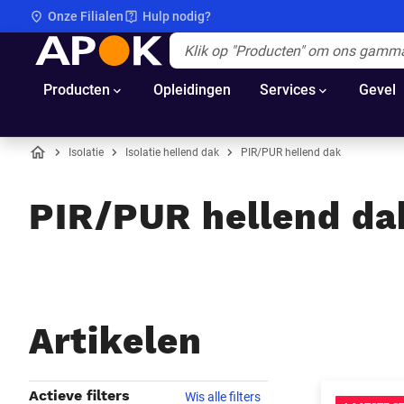
Onze Filialen
Hulp nodig?
APOK
Apok.Header.Search.Label
(Optioneel)
Producten
Opleidingen
Services
Gevel
Isolatie
Isolatie hellend dak
PIR/PUR hellend dak
Home
PIR/PUR hellend da
Artikelen
Filters
Actieve filters
Wis alle filters