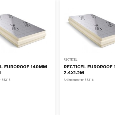
RECTICEL
EL EUROROOF 140MM
RECTICEL EUROROOF
M
2.4X1.2M
r
55315
Artikelnummer
55316