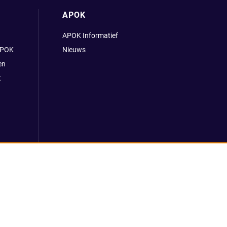
APOK
APOK Informatief
APOK
Nieuws
en
t