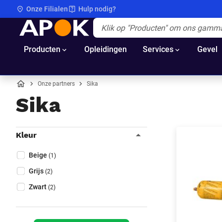
Onze Filialen
Hulp nodig?
APOK
Apok.Header.Search.Label
(Optioneel)
Producten
Opleidingen
Services
Gevel
Onze partners
Sika
Home
Sika
Filters
Kleur
Sluit filters
Collapse filter
Kleur
(Optioneel)
Beige
(1)
Grijs
(2)
Zwart
(2)