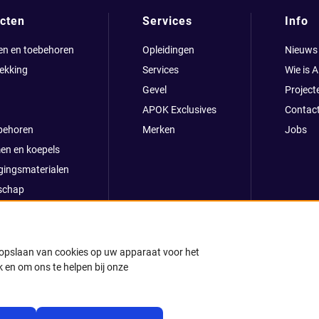
cten
Services
Info
en en toebehoren
Opleidingen
Nieuws
ekking
Services
Wie is 
Gevel
Project
APOK Exclusives
Contac
behoren
Merken
Jobs
en en koepels
gingsmaterialen
schap
clusives
oop
ong
t opslaan van cookies op uw apparaat voor het
 en om ons te helpen bij onze
k
© 2025 APOK