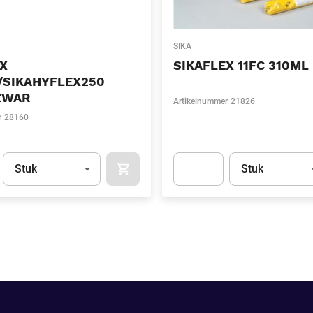
SIKA
EX
SIKAFLEX 11FC 310ML
/SIKAHYFLEX250
ZWAR
Artikelnummer
21826
r
28160
Eenheid
(Optioneel)
Eenheid
(Optionee
Stuk
Stuk
APOK.CATEGORY.PRODUCTS.CART.ADDT
t.Detail.AddToCart.Quantity
(Optioneel)
Apok.Product.Detail.AddToCart