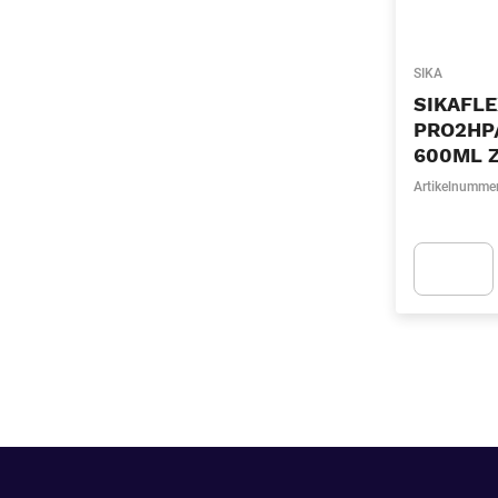
SIKA
SIKAFL
PRO2HP
600ML 
Artikelnumme
Apok.Produc