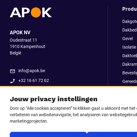
Produ
Dakgot
Dakbed
APOK NV
Gevel
Oudestraat 11
1910
Kampenhout
Isolatie
België
Daktoe
Dakram
info@apok.be
Bevesti
+32 16 61 72 62
Gereed
Apok ex
Jouw privacy instellingen
Uitverk
Go Str
Door op “Alle cookies accepteren” te klikken gaat u akkoord met he
verbeteren van websitenavigatie, het analyseren van websitegebruik
marketingprojecten.
Volg ons op
Facebook
LinkedIn
Instagram
TikTo