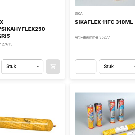
SIKA
EX
SIKAFLEX 11FC 310ML
/SIKAHYFLEX250
GRIS
Artikelnummer
35277
r
27615
Eenheid
(Optioneel)
Eenheid
(Optionee
Stuk
Stuk
APOK.CATEGORY.PRODUCTS.CART.ADDT
t.Detail.AddToCart.Quantity
(Optioneel)
Apok.Product.Detail.AddToCart