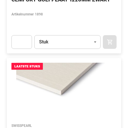
Artikelnummer
1898
Eenheid
(Optioneel)
Stuk
APOK.CA
Apok.Product.Detail.AddToCart.Quantity
(Optioneel)
LAATSTE STUKS
SWISSPEARL