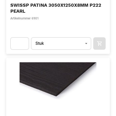
SWISSP PATINA 3050X1250X8MM P222
PEARL
Artikelnummer
6901
Eenheid
(Optioneel)
Stuk
APOK.CA
Apok.Product.Detail.AddToCart.Quantity
(Optioneel)