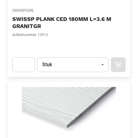
SWISSPEARL
SWISSP PLANK CED 180MM L=3.6 M
GRANITGR
Artikelnummer
13912
Eenheid
(Optioneel)
Stuk
APOK.CA
Apok.Product.Detail.AddToCart.Quantity
(Optioneel)