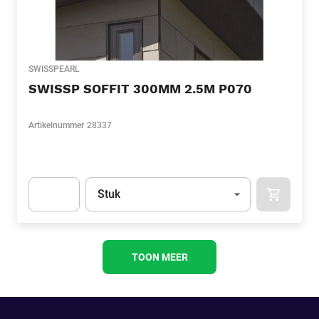
SWISSPEARL
SWISSP SOFFIT 300MM 2.5M P070
Artikelnummer
28337
Eenheid
(Optioneel)
Stuk
APOK.CA
Apok.Product.Detail.AddToCart.Quantity
(Optioneel)
TOON MEER