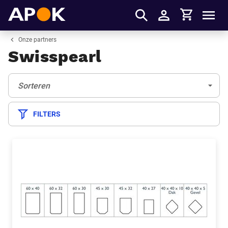
Winkelmandje
APOK
Men
Inloggen
Onze partners
Swisspearl
Sorteren:
(Optioneel)
Sorteren
FILTERS