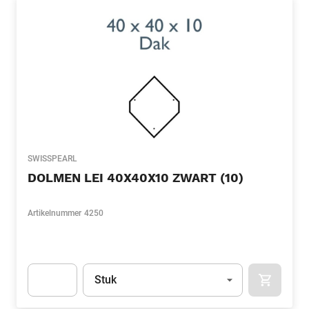
SWISSPEARL
DOLMEN LEI 40X40X10 ZWART (10)
Artikelnummer
4250
Eenheid
(Optioneel)
Stuk
APOK.CA
Apok.Product.Detail.AddToCart.Quantity
(Optioneel)