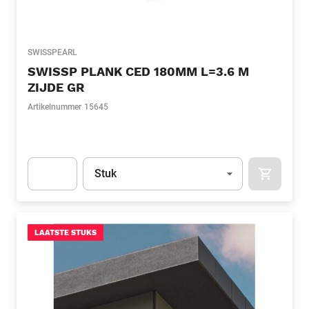
SWISSPEARL
SWISSP PLANK CED 180MM L=3.6 M
ZIJDE GR
Artikelnummer
15645
Eenheid
(Optioneel)
Stuk
APOK.CA
Apok.Product.Detail.AddToCart.Quantity
(Optioneel)
LAATSTE STUKS