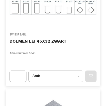
SWISSPEARL
DOLMEN LEI 45X32 ZWART
Artikelnummer
6043
Eenheid
(Optioneel)
Stuk
APOK.CA
Apok.Product.Detail.AddToCart.Quantity
(Optioneel)