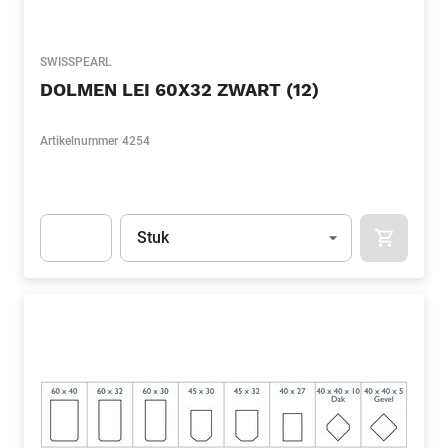
SWISSPEARL
DOLMEN LEI 60X32 ZWART (12)
Artikelnummer
4254
Eenheid
(Optioneel)
Stuk
APOK.CA
Apok.Product.Detail.AddToCart.Quantity
(Optioneel)