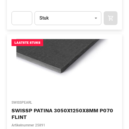
Eenheid
(Optioneel)
Stuk
APOK.CA
Apok.Product.Detail.AddToCart.Quantity
(Optioneel)
LAATSTE STUKS
SWISSPEARL
SWISSP PATINA 3050X1250X8MM P070
FLINT
Artikelnummer
25891