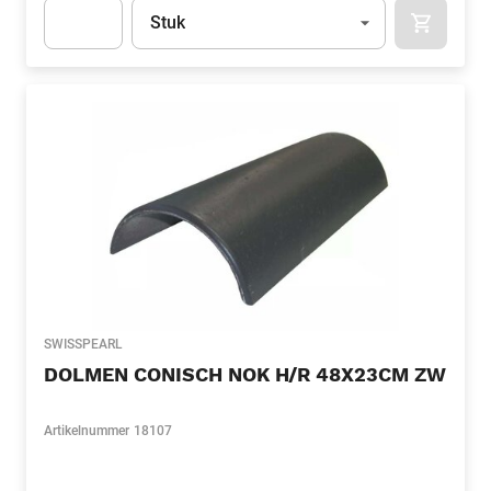
Eenheid
(Optioneel)
Stuk
APOK.CA
Apok.Product.Detail.AddToCart.Quantity
(Optioneel)
SWISSPEARL
DOLMEN CONISCH NOK H/R 48X23CM ZW
Artikelnummer
18107