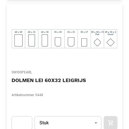
SWISSPEARL
DOLMEN LEI 60X32 LEIGRIJS
Artikelnummer
5448
Eenheid
(Optioneel)
Stuk
APOK.CA