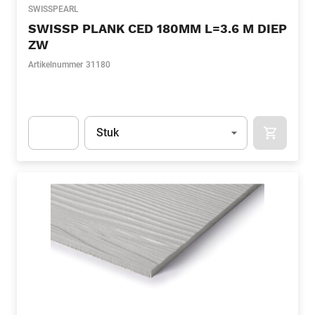
SWISSPEARL
SWISSP PLANK CED 180MM L=3.6 M DIEP
ZW
Artikelnummer
31180
Eenheid
(Optioneel)
Stuk
APOK.CA
Apok.Product.Detail.AddToCart.Quantity
(Optioneel)