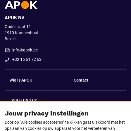
APOK NV
Oudestraat 11
1910
Kampenhout
België
info@apok.be
+32 16 61 72 62
Wie is APOK
Contact
VOLG ONS OP
Facebook
LinkedIn
Jouw privacy instellingen
Door op “Alle cookies accepteren” te klikken gaat u akkoord met het
Instagram
TikTok
opslaan van cookies op uw apparaat voor het verbeteren van