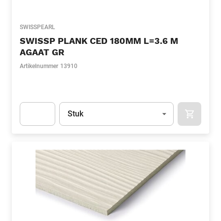
SWISSPEARL
SWISSP PLANK CED 180MM L=3.6 M
AGAAT GR
Artikelnummer
13910
Eenheid
(Optioneel)
Stuk
APOK.CA
Apok.Product.Detail.AddToCart.Quantity
(Optioneel)