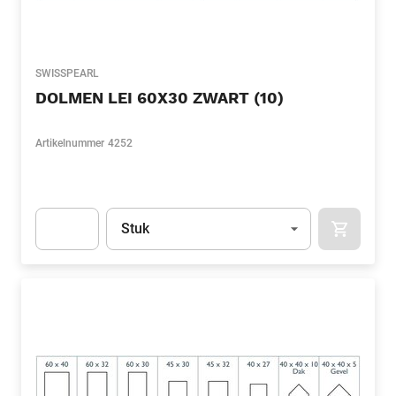
SWISSPEARL
DOLMEN LEI 60X30 ZWART (10)
Artikelnummer
4252
Eenheid
(Optioneel)
Stuk
APOK.CA
Apok.Product.Detail.AddToCart.Quantity
(Optioneel)