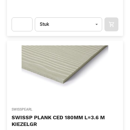
Eenheid
(Optioneel)
Stuk
APOK.CA
Apok.Product.Detail.AddToCart.Quantity
(Optioneel)
SWISSPEARL
SWISSP PLANK CED 180MM L=3.6 M
KIEZELGR