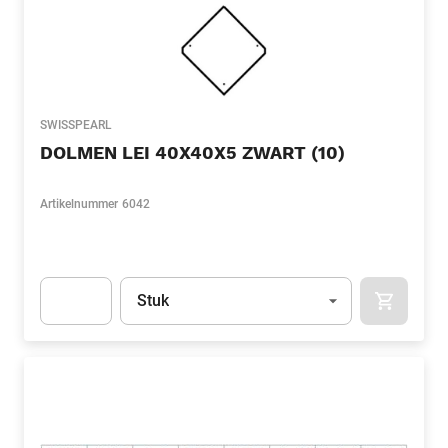
SWISSPEARL
DOLMEN LEI 40X40X5 ZWART (10)
Artikelnummer
6042
Eenheid
(Optioneel)
Stuk
APOK.CA
Apok.Product.Detail.AddToCart.Quantity
(Optioneel)