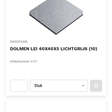
SWISSPEARL
DOLMEN LEI 40X40X5 LICHTGRIJS (10)
Artikelnummer
5741
Eenheid
(Optioneel)
Stuk
APOK.CA
Apok.Product.Detail.AddToCart.Quantity
(Optioneel)