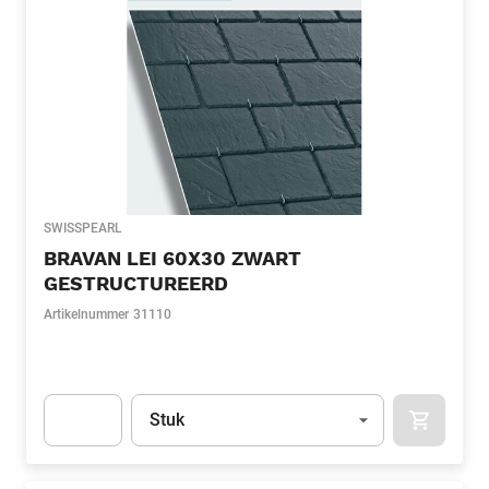
SWISSPEARL
BRAVAN LEI 60X30 ZWART
GESTRUCTUREERD
Artikelnummer
31110
Eenheid
(Optioneel)
Stuk
APOK.CA
Apok.Product.Detail.AddToCart.Quantity
(Optioneel)