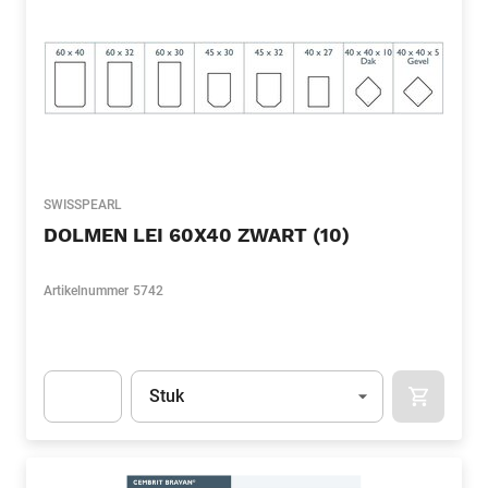
SWISSPEARL
DOLMEN LEI 60X40 ZWART (10)
Artikelnummer
5742
Eenheid
(Optioneel)
Stuk
APOK.CA
Apok.Product.Detail.AddToCart.Quantity
(Optioneel)