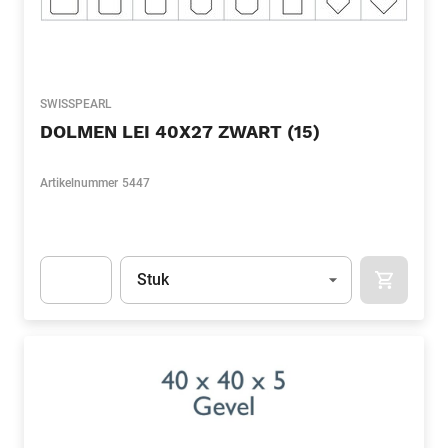
SWISSPEARL
DOLMEN LEI 40X27 ZWART (15)
Artikelnummer
5447
Eenheid
(Optioneel)
Stuk
APOK.CA
Apok.Product.Detail.AddToCart.Quantity
(Optioneel)