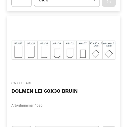
APOK.CA
Apok.Product.Detail.AddToCart.Quantity
(Optioneel)
SWISSPEARL
DOLMEN LEI 60X30 BRUIN
Artikelnummer
4080