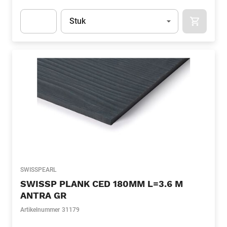
Eenheid
(Optioneel)
Stuk
APOK.CA
Apok.Product.Detail.AddToCart.Quantity
(Optioneel)
SWISSPEARL
SWISSP PLANK CED 180MM L=3.6 M
ANTRA GR
Artikelnummer
31179