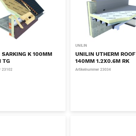
UNILIN
 SARKING K 100MM
UNILIN UTHERM ROOF
M TG
140MM 1.2X0.6M RK
r
23102
Artikelnummer
23034