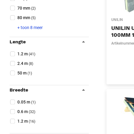
70 mm
(2)
80 mm
(5)
UNILIN
UNILIN 
+ toon 8 meer
100MM 1
Lengte
Artikelnumme
Collapse filter
Lengte
(Optioneel)
1.2 m
(41)
2.4 m
(8)
50 m
(1)
Breedte
Collapse filter
Breedte
(Optioneel)
0.05 m
(1)
0.6 m
(32)
1.2 m
(16)