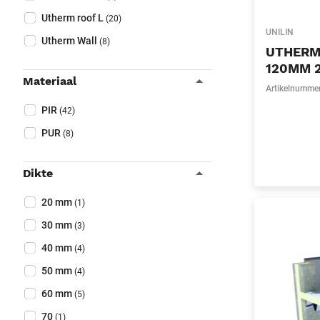
Utherm roof L
(20)
UNILIN
Utherm Wall
(8)
UTHERM
120MM 2
Materiaal
Artikelnumme
Collapse filter
Materiaal
(Optioneel)
PIR
(42)
PUR
(8)
Dikte
Collapse filter
Dikte
(Optioneel)
20 mm
(1)
30 mm
(3)
40 mm
(4)
50 mm
(4)
60 mm
(5)
70
(1)