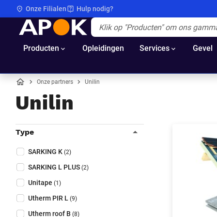
Onze Filialen
Hulp nodig?
APOK
Apok.Header.Search.Label
(Optioneel)
Producten
Opleidingen
Services
Gevel
Onze partners
Unilin
Home
Unilin
Filters
Type
Sluit filters
Collapse filter
Type
(Optioneel)
SARKING K
(2)
SARKING L PLUS
(2)
Unitape
(1)
Utherm PIR L
(9)
Utherm roof B
(8)