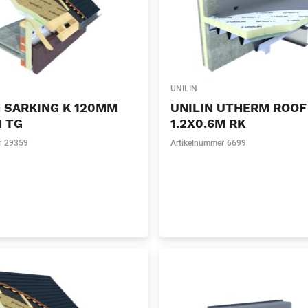
UNILIN
 SARKING K 120MM
UNILIN UTHERM ROOF
M TG
1.2X0.6M RK
r
29359
Artikelnummer
6699