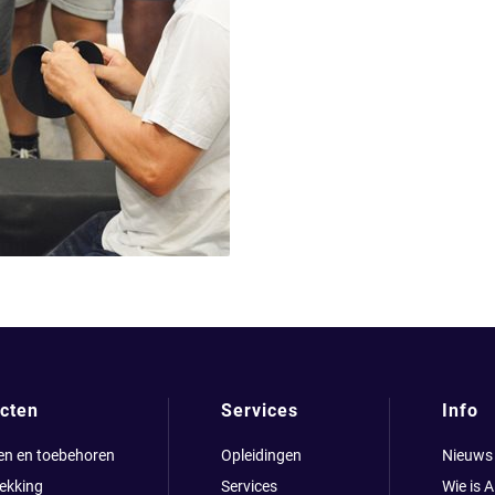
cten
Services
Info
en en toebehoren
Opleidingen
Nieuws
ekking
Services
Wie is 