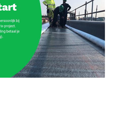
art
ersoonlijk bij
ix-project.
ing betaal je
).