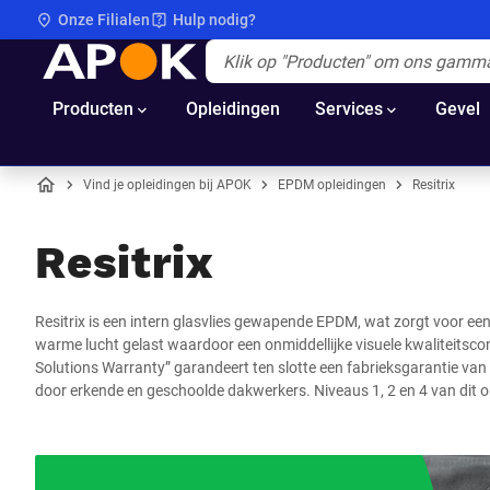
Onze Filialen
Hulp nodig?
APOK
Apok.Header.Search.Label
(Optioneel)
Producten
Opleidingen
Services
Gevel
Vind je opleidingen bij APOK
EPDM opleidingen
Resitrix
Home
Resitrix
Resitrix is een intern glasvlies gewapende EPDM, wat zorgt voor 
warme lucht gelast waardoor een onmiddellijke visuele kwaliteitscon
Solutions Warranty” garandeert ten slotte een fabrieksgarantie van 1
door erkende en geschoolde dakwerkers. Niveaus 1, 2 en 4 van dit op