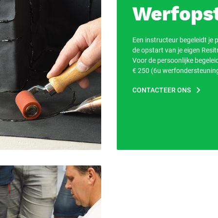
Werfopst
Een instructeur begeleidt je p
de opstart van je eigen Resitr
Voor de persoonlijke begeleid
€ 250 (6u werfondersteuning
CONTACTEER ONS