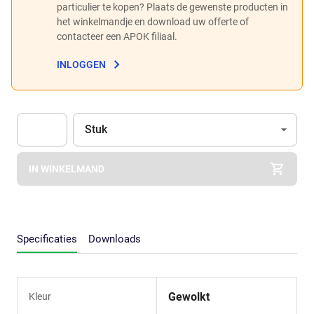
particulier te kopen? Plaats de gewenste producten in
het winkelmandje en download uw offerte of
contacteer een APOK filiaal.
INLOGGEN
Eenheid
(Optioneel)
Stuk
Apok.Product.Detail.AddToCart.Quantity
(Optioneel)
IN WINKELMAND
Specificaties
Downloads
Gewolkt
Kleur