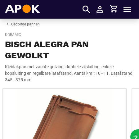
Winkelmandje
APOK
Men
Inloggen
Gegolfde pannen
KORAMIC
BISCH ALEGRA PAN
GEWOLKT
Kleidakpan met zachte golving, dubbele zijsluiting, enkele
kopsluiting en regelbare latafstand. Aantal/m²: 10 - 11. Latafstand
345 - 375 mm.