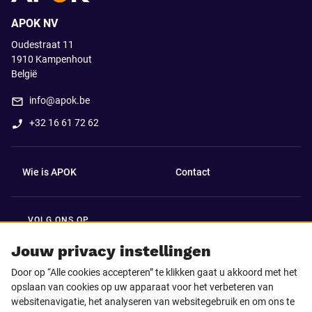
APOK NV
Oudestraat 11
1910
Kampenhout
België
info@apok.be
+32 16 61 72 62
Wie is APOK
Contact
VOLG ONS OP
Facebook
LinkedIn
Jouw privacy instellingen
Door op “Alle cookies accepteren” te klikken gaat u akkoord met het
Instagram
TikTok
opslaan van cookies op uw apparaat voor het verbeteren van
websitenavigatie, het analyseren van websitegebruik en om ons te