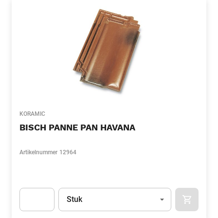
KORAMIC
BISCH PANNE PAN HAVANA
Artikelnummer
12964
Eenheid
(Optioneel)
Stuk
APOK.CA
Apok.Product.Detail.AddToCart.Quantity
(Optioneel)