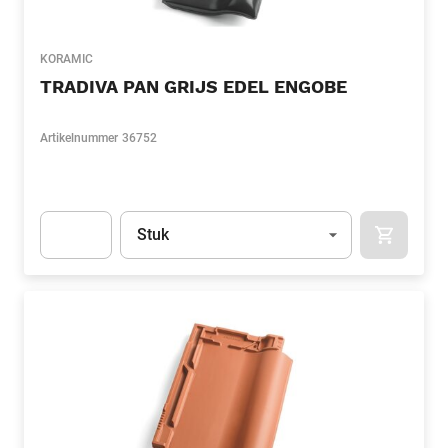
KORAMIC
TRADIVA PAN GRIJS EDEL ENGOBE
Artikelnummer
36752
Eenheid
(Optioneel)
Stuk
APOK.CA
Apok.Product.Detail.AddToCart.Quantity
(Optioneel)