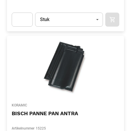
Eenheid
(Optioneel)
Stuk
APOK.CA
Apok.Product.Detail.AddToCart.Quantity
(Optioneel)
KORAMIC
BISCH PANNE PAN ANTRA
Artikelnummer
15225