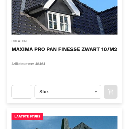
CREATON
MAXIMA PRO PAN FINESSE ZWART 10/M2
Artikelnummer
48464
Eenheid
(Optioneel)
Stuk
APOK.CA
Apok.Product.Detail.AddToCart.Quantity
(Optioneel)
LAATSTE STUKS