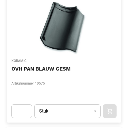
KORAMIC
OVH PAN BLAUW GESM
Artikelnummer
19575
Eenheid
(Optioneel)
Stuk
APOK.CA
Apok.Product.Detail.AddToCart.Quantity
(Optioneel)