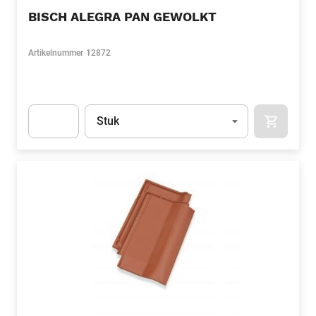
BISCH ALEGRA PAN GEWOLKT
Artikelnummer
12872
Eenheid
(Optioneel)
Stuk
APOK.CA
Apok.Product.Detail.AddToCart.Quantity
(Optioneel)