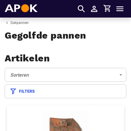
Winkelmandje
APOK
Men
Inloggen
Dakpannen
Gegolfde pannen
Artikelen
Sorteren:
(Optioneel)
Sorteren
FILTERS