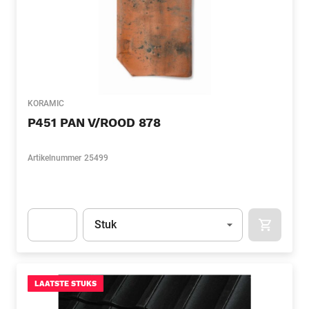
KORAMIC
P451 PAN V/ROOD 878
Artikelnummer
25499
Eenheid
(Optioneel)
Stuk
APOK.CA
Apok.Product.Detail.AddToCart.Quantity
(Optioneel)
LAATSTE STUKS