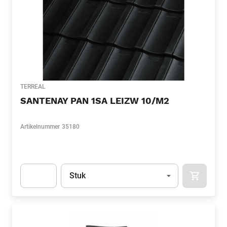
TERREAL
SANTENAY PAN 1SA LEIZW 10/M2
Artikelnummer
35180
Eenheid
(Optioneel)
Stuk
APOK.CA
Apok.Product.Detail.AddToCart.Quantity
(Optioneel)