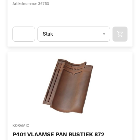
Artikelnummer
36753
Eenheid
(Optioneel)
Stuk
APOK.CA
Apok.Product.Detail.AddToCart.Quantity
(Optioneel)
KORAMIC
P401 VLAAMSE PAN RUSTIEK 872