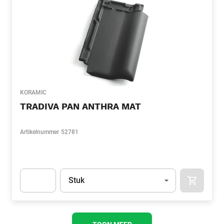
KORAMIC
TRADIVA PAN ANTHRA MAT
Artikelnummer
52781
Eenheid
(Optioneel)
Stuk
APOK.CA
Apok.Product.Detail.AddToCart.Quantity
(Optioneel)