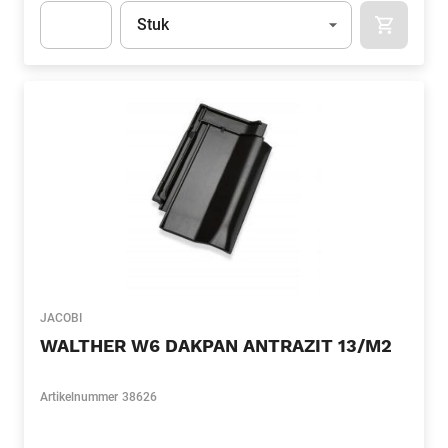
Eenheid
(Optioneel)
Stuk
APOK.CA
Apok.Product.Detail.AddToCart.Quantity
(Optioneel)
JACOBI
WALTHER W6 DAKPAN ANTRAZIT 13/M2
Artikelnummer
38626