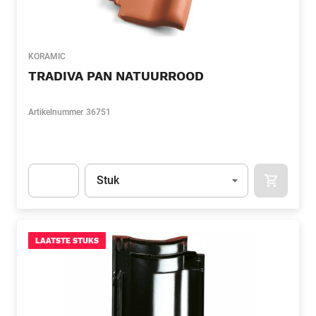
KORAMIC
TRADIVA PAN NATUURROOD
Artikelnummer
36751
Eenheid
(Optioneel)
Stuk
APOK.CA
Apok.Product.Detail.AddToCart.Quantity
(Optioneel)
LAATSTE STUKS