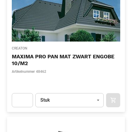
CREATON
MAXIMA PRO PAN MAT ZWART ENGOBE
10/M2
Artikelnummer
48462
Eenheid
(Optioneel)
Stuk
APOK.CA
Apok.Product.Detail.AddToCart.Quantity
(Optioneel)