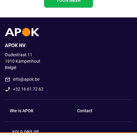
TOON MEER
APOK NV
Oudestraat 11
1910
Kampenhout
België
info@apok.be
+32 16 61 72 62
Wie is APOK
Contact
VOLG ONS OP