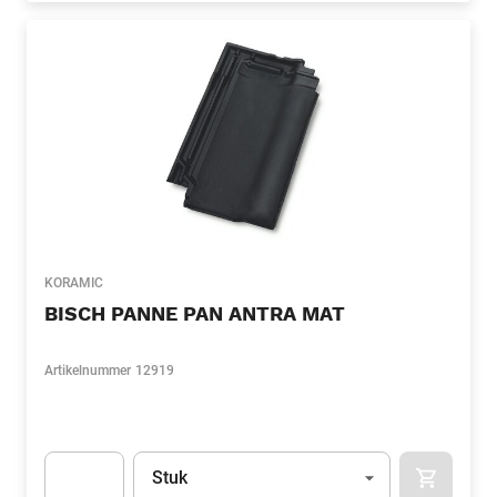
KORAMIC
BISCH PANNE PAN ANTRA MAT
Artikelnummer
12919
Eenheid
(Optioneel)
Stuk
APOK.CA