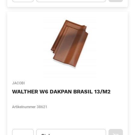
Apok.Product.Detail.AddToCart.Quantity
(Optioneel)
JACOBI
WALTHER W6 DAKPAN BRASIL 13/M2
Artikelnummer
38621
Eenheid
(Optioneel)