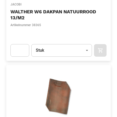
JACOBI
WALTHER W6 DAKPAN NATUURROOD
13/M2
Artikelnummer
38365
Eenheid
(Optioneel)
Stuk
APOK.CA
Apok.Product.Detail.AddToCart.Quantity
(Optioneel)