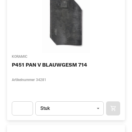
KORAMIC
P451 PAN V BLAUWGESM 714
Artikelnummer
34281
Eenheid
(Optioneel)
Stuk
APOK.CA
Apok.Product.Detail.AddToCart.Quantity
(Optioneel)