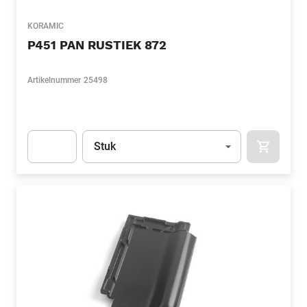
KORAMIC
P451 PAN RUSTIEK 872
Artikelnummer
25498
Eenheid
(Optioneel)
Stuk
APOK.CA
Apok.Product.Detail.AddToCart.Quantity
(Optioneel)