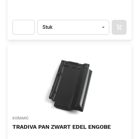
Eenheid
(Optioneel)
Stuk
APOK.CA
Apok.Product.Detail.AddToCart.Quantity
(Optioneel)
KORAMIC
TRADIVA PAN ZWART EDEL ENGOBE