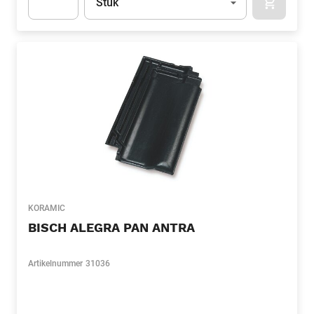
Stuk
APOK.CA
Apok.Product.Detail.AddToCart.Quantity
(Optioneel)
KORAMIC
BISCH ALEGRA PAN ANTRA
Artikelnummer
31036