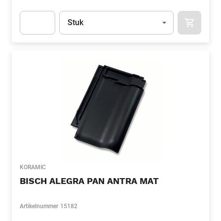
Eenheid
(Optioneel)
Stuk
APOK.CA
Apok.Product.Detail.AddToCart.Quantity
(Optioneel)
KORAMIC
BISCH ALEGRA PAN ANTRA MAT
Artikelnummer
15182