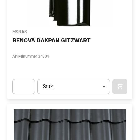
MONIER
RENOVA DAKPAN GITZWART
Artikelnummer
34804
Eenheid
(Optioneel)
Stuk
APOK.CA
Apok.Product.Detail.AddToCart.Quantity
(Optioneel)