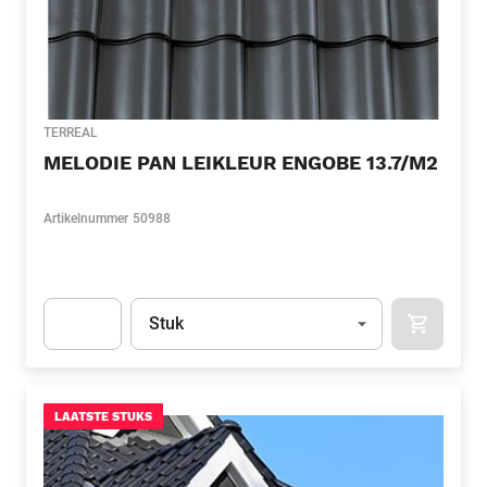
TERREAL
MELODIE PAN LEIKLEUR ENGOBE 13.7/M2
Artikelnummer
50988
Eenheid
(Optioneel)
Stuk
APOK.CA
Apok.Product.Detail.AddToCart.Quantity
(Optioneel)
LAATSTE STUKS