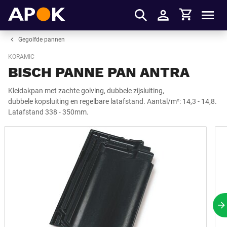
Winkelmandje
APOK
Men
Inloggen
Gegolfde pannen
KORAMIC
BISCH PANNE PAN ANTRA
Kleidakpan met zachte golving, dubbele zijsluiting,
dubbele kopsluiting en regelbare latafstand. Aantal/m²: 14,3 - 14,8.
Latafstand 338 - 350mm.
V