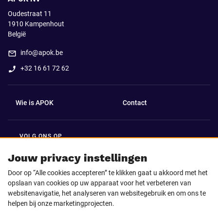
Oudestraat 11
1910
Kampenhout
België
info@apok.be
+32 16 61 72 62
Wie is APOK
Contact
VOLG ONS OP
Facebook
LinkedIn
Jouw privacy instellingen
Door op “Alle cookies accepteren” te klikken gaat u akkoord met het
Instagram
TikTok
opslaan van cookies op uw apparaat voor het verbeteren van
websitenavigatie, het analyseren van websitegebruik en om ons te
helpen bij onze marketingprojecten.
Youtube