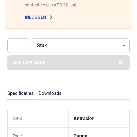
contacteer een APOK filiaal.
INLOGGEN
Eenheid
(Optioneel)
Stuk
Apok.Product.Detail.AddToCart.Quantity
(Optioneel)
IN WINKELMAND
Specificaties
Downloads
Antraciet
Kleur
Panne
Type