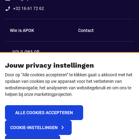
+32 16 61 72 62
Wie is APOK
Contact
VOLG ONS OP
Facebook
LinkedIn
Jouw privacy instellingen
Door op “Alle cookies accepteren” te klikken gaat u akkoord met het
Instagram
TikTok
opslaan van cookies op uw apparaat voor het verbeteren van
websitenavigatie, het analyseren van websitegebruik en om ons te
helpen bij onze marketingprojecten.
Youtube
ALLE COOKIES ACCEPTEREN
© 2025 APOK
COOKIE-INSTELLINGEN
Levervoorwaarden
Cookies
Privacyverklaring