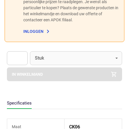
persoonlijke prijzen te raadplegen. Je wenst als
particulier te kopen? Plaats de gewenste producten in
het winkelmandje en download uw offerte of
contacteer een APOK filiaal.
INLOGGEN
Eenheid
(Optioneel)
Stuk
Apok.Product.Detail.AddToCart.Quantity
(Optioneel)
IN WINKELMAND
Specificaties
CK06
Maat