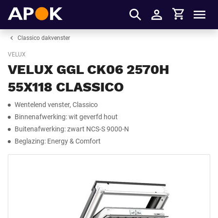
Winkelmandje
APOK
Men
Inloggen
Classico dakvenster
VELUX
VELUX GGL CK06 2570H
55X118 CLASSICO
Wentelend venster, Classico
Binnenafwerking: wit geverfd hout
Buitenafwerking: zwart NCS-S 9000-N
Beglazing: Energy & Comfort