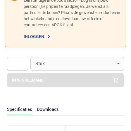
Zelfstandige in de bouwsector? Log in om jouw
persoonlijke prijzen te raadplegen. Je wenst als
particulier te kopen? Plaats de gewenste producten in
het winkelmandje en download uw offerte of
contacteer een APOK filiaal.
INLOGGEN
Eenheid
(Optioneel)
Stuk
Apok.Product.Detail.AddToCart.Quantity
(Optioneel)
IN WINKELMAND
Specificaties
Downloads