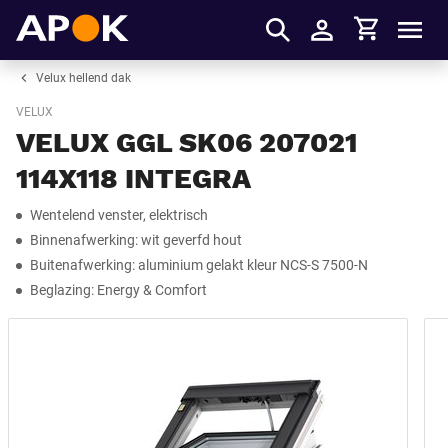
Winkelmandje
APOK
Men
Inloggen
Velux hellend dak
VELUX
VELUX GGL SK06 207021
114X118 INTEGRA
Wentelend venster, elektrisch
Binnenafwerking: wit geverfd hout
Buitenafwerking: aluminium gelakt kleur NCS-S 7500-N
Beglazing: Energy & Comfort