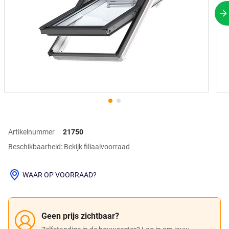
V
Artikelnummer
21750
Beschikbaarheid: Bekijk filiaalvoorraad
WAAR OP VOORRAAD?
Geen prijs zichtbaar?