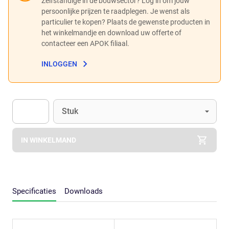
Zelfstandige in de bouwsector? Log in om jouw
persoonlijke prijzen te raadplegen. Je wenst als
particulier te kopen? Plaats de gewenste producten in
het winkelmandje en download uw offerte of
contacteer een APOK filiaal.
INLOGGEN
Eenheid
(Optioneel)
Stuk
Apok.Product.Detail.AddToCart.Quantity
(Optioneel)
IN WINKELMAND
Specificaties
Downloads