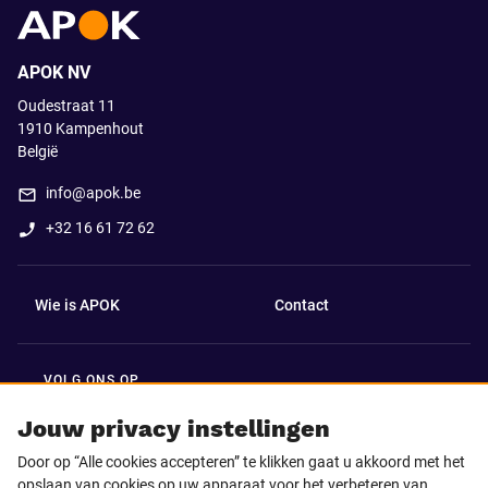
APOK NV
Oudestraat 11
1910
Kampenhout
België
info@apok.be
+32 16 61 72 62
Wie is APOK
Contact
VOLG ONS OP
Facebook
LinkedIn
Jouw privacy instellingen
Door op “Alle cookies accepteren” te klikken gaat u akkoord met het
Instagram
TikTok
opslaan van cookies op uw apparaat voor het verbeteren van