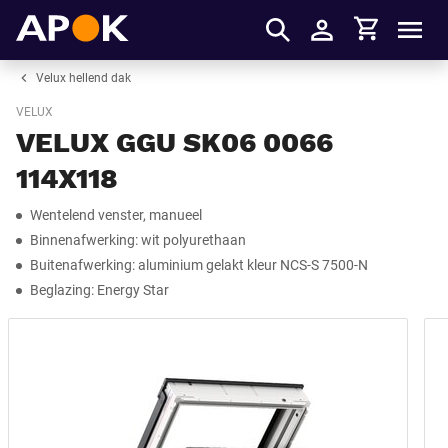
Winkelmandje
APOK
Men
Inloggen
Velux hellend dak
VELUX
VELUX GGU SK06 0066
114X118
Wentelend venster, manueel
Binnenafwerking: wit polyurethaan
Buitenafwerking: aluminium gelakt kleur NCS-S 7500-N
Beglazing: Energy Star