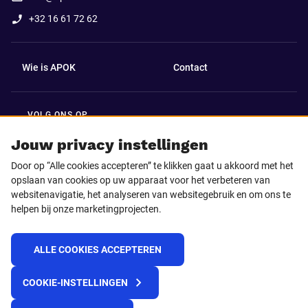
+32 16 61 72 62
Wie is APOK
Contact
VOLG ONS OP
Facebook
LinkedIn
Jouw privacy instellingen
Door op “Alle cookies accepteren” te klikken gaat u akkoord met het
Instagram
TikTok
opslaan van cookies op uw apparaat voor het verbeteren van
websitenavigatie, het analyseren van websitegebruik en om ons te
helpen bij onze marketingprojecten.
Youtube
ALLE COOKIES ACCEPTEREN
© 2025 APOK
COOKIE-INSTELLINGEN
Levervoorwaarden
Cookies
Privacyverklaring