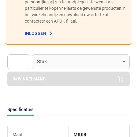
persoonlijke prijzen te raadplegen. Je wenst als
particulier te kopen? Plaats de gewenste producten in
het winkelmandje en download uw offerte of
contacteer een APOK filiaal.
INLOGGEN
Eenheid
(Optioneel)
Stuk
Apok.Product.Detail.AddToCart.Quantity
(Optioneel)
IN WINKELMAND
Specificaties
MK08
Maat