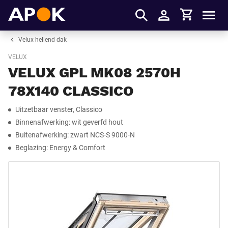
Winkelmandje
APOK
Men
Inloggen
Velux hellend dak
VELUX
VELUX GPL MK08 2570H
78X140 CLASSICO
Uitzetbaar venster, Classico
Binnenafwerking: wit geverfd hout
Buitenafwerking: zwart NCS-S 9000-N
Beglazing: Energy & Comfort