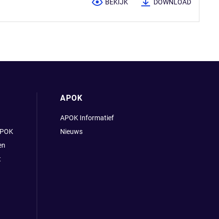
BEKIJK
DOWNLOAD
APOK
APOK Informatief
APOK
Nieuws
en
t