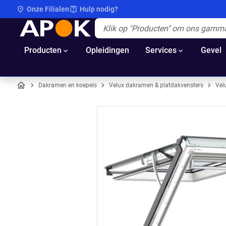
Onze Filialen
Hulp nodig?
APOK
Apok.Header.Search.Label
(Optioneel)
Producten
Opleidingen
Services
Gevel
Dakramen en koepels
Velux dakramen & platdakvensters
Vel
Home