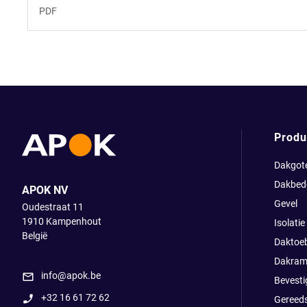
PDF
Produ
Dakgot
Dakbed
APOK NV
Gevel
Oudestraat 11
1910
Kampenhout
Isolatie
België
Daktoe
Dakram
info@apok.be
Bevesti
+32 16 61 72 62
Gereed