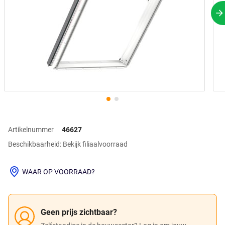
V
Artikelnummer
46627
Beschikbaarheid: Bekijk filiaalvoorraad
WAAR OP VOORRAAD?
Geen prijs zichtbaar?