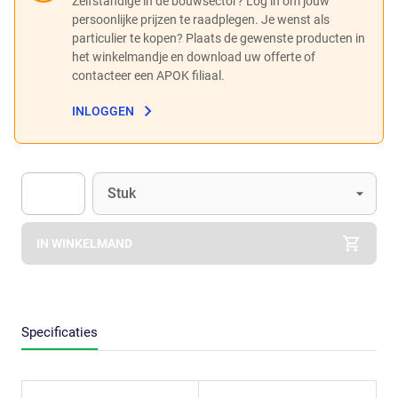
Zelfstandige in de bouwsector? Log in om jouw
persoonlijke prijzen te raadplegen. Je wenst als
particulier te kopen? Plaats de gewenste producten in
het winkelmandje en download uw offerte of
contacteer een APOK filiaal.
INLOGGEN
Eenheid
(Optioneel)
Stuk
Apok.Product.Detail.AddToCart.Quantity
(Optioneel)
IN WINKELMAND
Specificaties