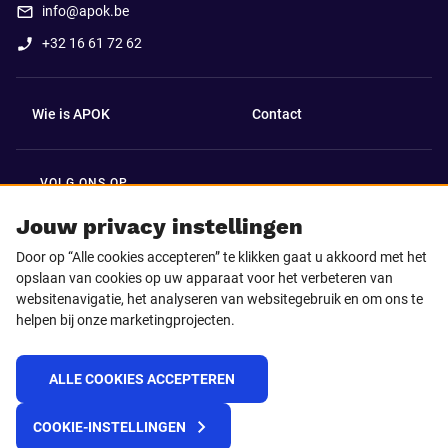
info@apok.be
+32 16 61 72 62
Wie is APOK
Contact
VOLG ONS OP
Facebook
LinkedIn
Jouw privacy instellingen
Door op “Alle cookies accepteren” te klikken gaat u akkoord met het
Instagram
TikTok
opslaan van cookies op uw apparaat voor het verbeteren van
websitenavigatie, het analyseren van websitegebruik en om ons te
helpen bij onze marketingprojecten.
Youtube
ALLE COOKIES ACCEPTEREN
© 2025 APOK
COOKIE-INSTELLINGEN
Levervoorwaarden
Cookies
Privacyverklaring