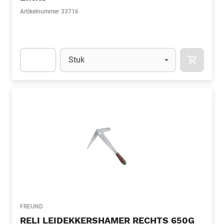
Artikelnummer
33716
Eenheid
(Optioneel)
Stuk
APOK.CA
Apok.Product.Detail.AddToCart.Quantity
(Optioneel)
FREUND
RELI LEIDEKKERSHAMER RECHTS 650G