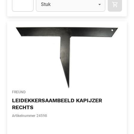
Eenheid
(Optioneel)
Stuk
APOK.CA
Apok.Product.Detail.AddToCart.Quantity
(Optioneel)
FREUND
LEIDEKKERSAAMBEELD KAPIJZER
RECHTS
Artikelnummer
24598