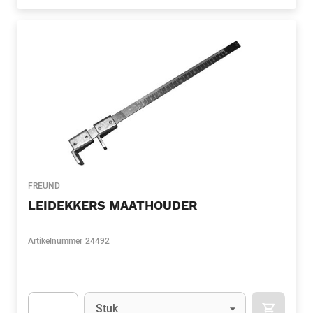
Apok.Product.Detail.AddToCart.Quantity
(Optioneel)
FREUND
LEIDEKKERS MAATHOUDER
Artikelnummer
24492
Eenheid
(Optioneel)
Stuk