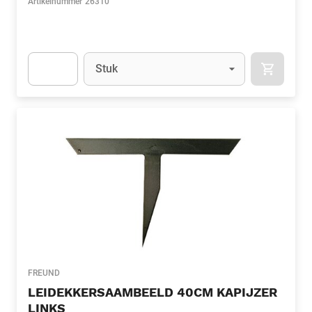
Artikelnummer
26310
Eenheid
(Optioneel)
Stuk
APOK.CA
Apok.Product.Detail.AddToCart.Quantity
(Optioneel)
FREUND
LEIDEKKERSAAMBEELD 40CM KAPIJZER
LINKS