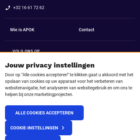
+32 16 61 72 62
Wie is APOK
Contact
VOLG ONS OP
Facebook
LinkedIn
Jouw privacy instellingen
Door op “Alle cookies accepteren” te klikken gaat u akkoord met het
Instagram
TikTok
opslaan van cookies op uw apparaat voor het verbeteren van
websitenavigatie, het analyseren van websitegebruik en om ons te
helpen bij onze marketingprojecten.
Youtube
ALLE COOKIES ACCEPTEREN
© 2025 APOK
COOKIE-INSTELLINGEN
Levervoorwaarden
Cookies
Privacyverklaring
Algemene voorwaarden
Klokkenluidersmelding