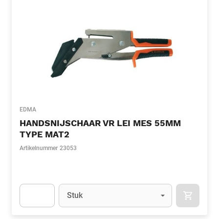
EDMA
HANDSNIJSCHAAR VR LEI MES 55MM
TYPE MAT2
Artikelnummer
23053
Eenheid
(Optioneel)
Stuk
APOK.CA
Apok.Product.Detail.AddToCart.Quantity
(Optioneel)