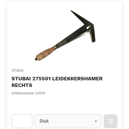
STUBAI
STUBAI 275501 LEIDEKKERSHAMER
RECHTS
Artikelnummer
23009
Eenheid
(Optioneel)
Stuk
APOK.CA