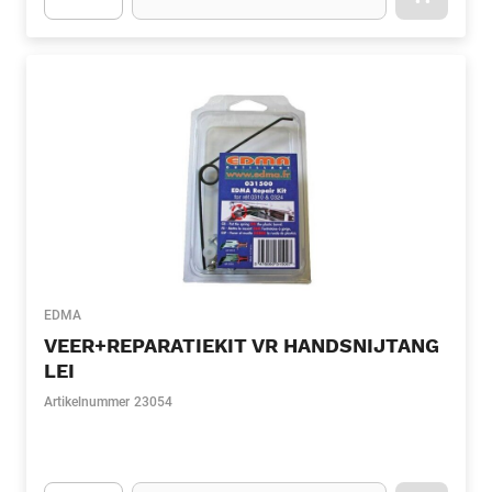
APOK.CA
Apok.Product.Detail.AddToCart.Quantity
(Optioneel)
EDMA
VEER+REPARATIEKIT VR HANDSNIJTANG
LEI
Artikelnummer
23054