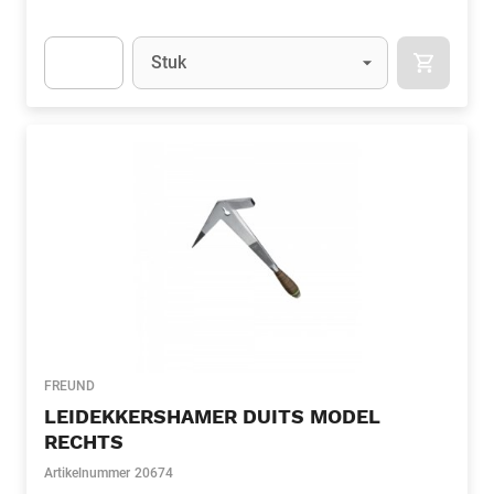
Eenheid
(Optioneel)
Stuk
APOK.CA
Apok.Product.Detail.AddToCart.Quantity
(Optioneel)
FREUND
LEIDEKKERSHAMER DUITS MODEL
RECHTS
Artikelnummer
20674