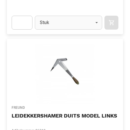
Eenheid
(Optioneel)
Stuk
APOK.CA
Apok.Product.Detail.AddToCart.Quantity
(Optioneel)
FREUND
LEIDEKKERSHAMER DUITS MODEL LINKS