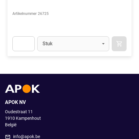
Artikelnummer
26725
Eenheid
(Optioneel)
Stuk
APOK.CA
Apok.Product.Detail.AddToCart.Quantity
(Optioneel)
APOK NV
Oudestraat 11
1910
Kampenhout
België
info@apok.be