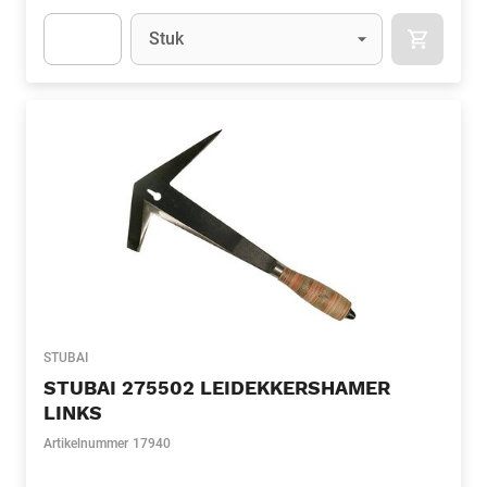
Eenheid
(Optioneel)
Stuk
APOK.CA
Apok.Product.Detail.AddToCart.Quantity
(Optioneel)
STUBAI
STUBAI 275502 LEIDEKKERSHAMER
LINKS
Artikelnummer
17940