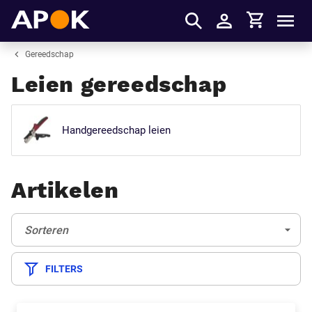
Winkelmandje
APOK
Men
Inloggen
Gereedschap
Leien gereedschap
Handgereedschap leien
Artikelen
Sorteren:
(Optioneel)
Sorteren
FILTERS