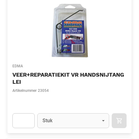
EDMA
VEER+REPARATIEKIT VR HANDSNIJTANG
LEI
Artikelnummer
23054
Eenheid
(Optioneel)
Stuk
APOK.CA
Apok.Product.Detail.AddToCart.Quantity
(Optioneel)