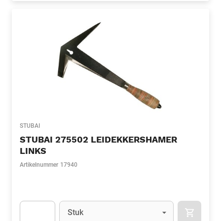
STUBAI
STUBAI 275502 LEIDEKKERSHAMER
LINKS
Artikelnummer
17940
Eenheid
(Optioneel)
Stuk
APOK.CA