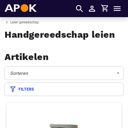
Winkelmandje
APOK
Men
Inloggen
Leien gereedschap
Handgereedschap leien
Artikelen
Sorteren:
(Optioneel)
Sorteren
FILTERS