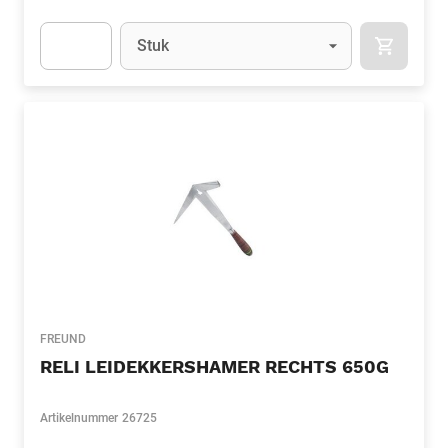
Eenheid
(Optioneel)
Stuk
APOK.CA
Apok.Product.Detail.AddToCart.Quantity
(Optioneel)
FREUND
RELI LEIDEKKERSHAMER RECHTS 650G
Artikelnummer
26725