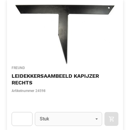
FREUND
LEIDEKKERSAAMBEELD KAPIJZER
RECHTS
Artikelnummer
24598
Eenheid
(Optioneel)
Stuk
APOK.CA
Apok.Product.Detail.AddToCart.Quantity
(Optioneel)