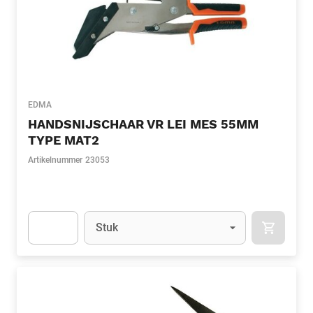
EDMA
HANDSNIJSCHAAR VR LEI MES 55MM
TYPE MAT2
Artikelnummer
23053
Eenheid
(Optioneel)
Stuk
APOK.CA
Apok.Product.Detail.AddToCart.Quantity
(Optioneel)