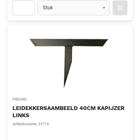
Eenheid
(Optioneel)
Stuk
APOK.CA
Apok.Product.Detail.AddToCart.Quantity
(Optioneel)
FREUND
LEIDEKKERSAAMBEELD 40CM KAPIJZER
LINKS
Artikelnummer
33716