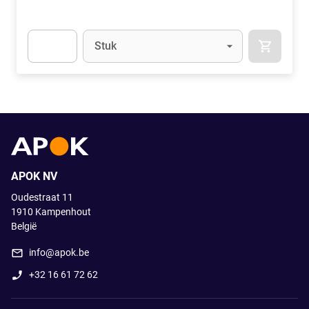
Eenheid
(Optioneel)
Stuk
APOK.CA
Apok.Product.Detail.AddToCart.Quantity
(Optioneel)
APOK NV
Oudestraat 11
1910
Kampenhout
België
info@apok.be
+32 16 61 72 62