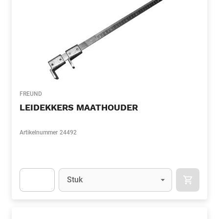
FREUND
LEIDEKKERS MAATHOUDER
Artikelnummer
24492
Eenheid
(Optioneel)
Stuk
APOK.CA
Apok.Product.Detail.AddToCart.Quantity
(Optioneel)