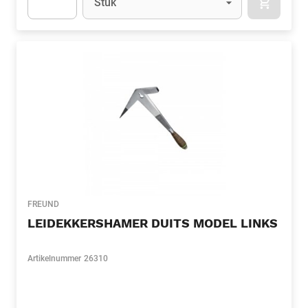
Stuk
APOK.CA
Apok.Product.Detail.AddToCart.Quantity
(Optioneel)
FREUND
LEIDEKKERSHAMER DUITS MODEL LINKS
Artikelnummer
26310