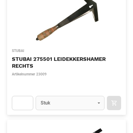
STUBAI
STUBAI 275501 LEIDEKKERSHAMER
RECHTS
Artikelnummer
23009
Eenheid
(Optioneel)
Stuk
APOK.CA
Apok.Product.Detail.AddToCart.Quantity
(Optioneel)