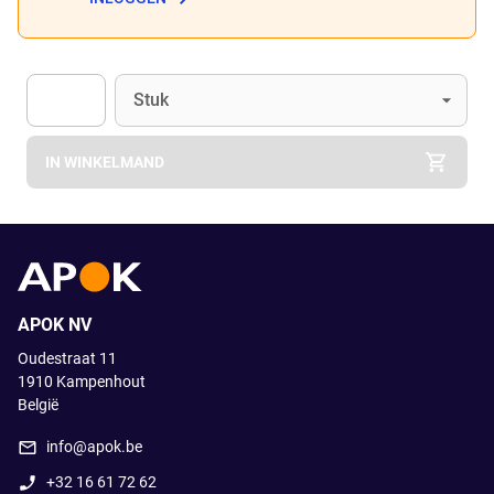
Eenheid
(Optioneel)
Stuk
Apok.Product.Detail.AddToCart.Quantity
(Optioneel)
IN WINKELMAND
APOK NV
Oudestraat 11
1910
Kampenhout
België
info@apok.be
+32 16 61 72 62