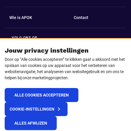
Wie is APOK
Contact
VOLG ONS OP
Facebook
LinkedIn
Jouw privacy instellingen
Door op “Alle cookies accepteren” te klikken gaat u akkoord met het
Instagram
TikTok
opslaan van cookies op uw apparaat voor het verbeteren van
websitenavigatie, het analyseren van websitegebruik en om ons te
helpen bij onze marketingprojecten.
Youtube
ALLE COOKIES ACCEPTEREN
© 2025 APOK
COOKIE-INSTELLINGEN
Levervoorwaarden
Cookies
Privacyverklaring
Algemene voorwaarden
Klokkenluidersmelding
ALLES AFWIJZEN
REACH verordening