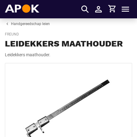
Winkelmandje
APOK
Men
Inloggen
Handgereedschap leien
FREUND
LEIDEKKERS MAATHOUDER
Leidekkers maathouder.