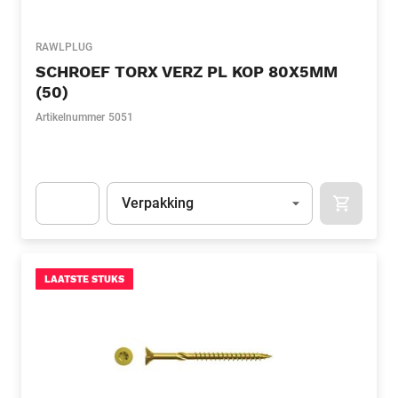
RAWLPLUG
SCHROEF TORX VERZ PL KOP 80X5MM
(50)
Artikelnummer
5051
Eenheid
(Optioneel)
Verpakking
APOK.CA
Apok.Product.Detail.AddToCart.Quantity
(Optioneel)
LAATSTE STUKS