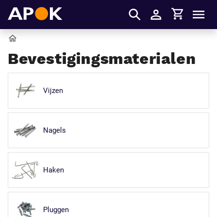
Winkelmandje
APOK
Men
Inloggen
Home
Bevestigingsmaterialen
Vijzen
Nagels
Haken
Pluggen