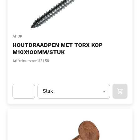
APOK
HOUTDRAADPEN MET TORX KOP
M10X100MM/STUK
Artikelnummer
33158
Eenheid
(Optioneel)
Stuk
APOK.CA
Apok.Product.Detail.AddToCart.Quantity
(Optioneel)