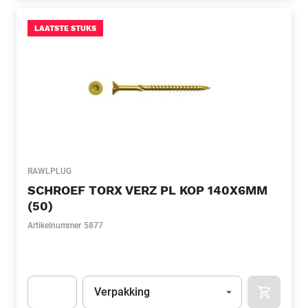
LAATSTE STUKS
RAWLPLUG
SCHROEF TORX VERZ PL KOP 140X6MM
(50)
Artikelnummer
5877
Eenheid
(Optioneel)
Verpakking
APOK.CA