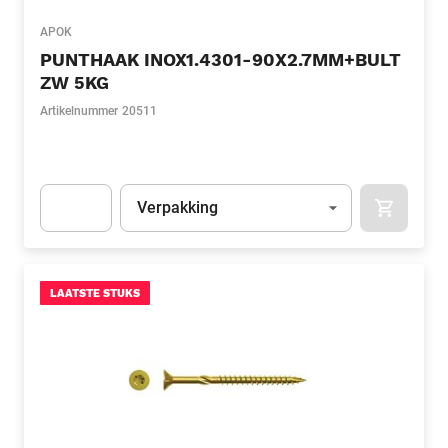
APOK
PUNTHAAK INOX1.4301-90X2.7MM+BULT
ZW 5KG
Artikelnummer
20511
Eenheid
(Optioneel)
Verpakking
APOK.CA
Apok.Product.Detail.AddToCart.Quantity
(Optioneel)
LAATSTE STUKS