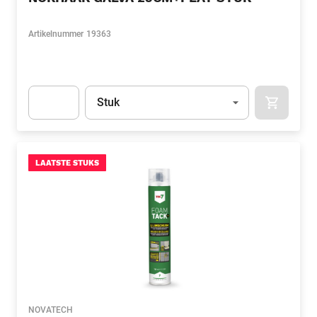
Artikelnummer
19363
Eenheid
(Optioneel)
Stuk
APOK.CA
Apok.Product.Detail.AddToCart.Quantity
(Optioneel)
LAATSTE STUKS
NOVATECH