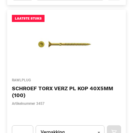
Apok.Product.Detail.AddToCart.Quantity
(Optioneel)
LAATSTE STUKS
RAWLPLUG
SCHROEF TORX VERZ PL KOP 40X5MM
(100)
Artikelnummer
3457
Eenheid
(Optioneel)
Verpakking