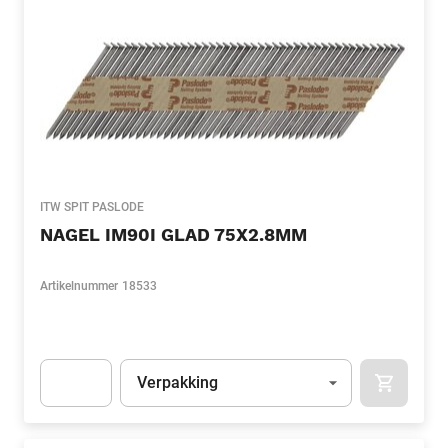
ITW SPIT PASLODE
NAGEL IM90I GLAD 75X2.8MM
Artikelnummer
18533
Eenheid
(Optioneel)
Verpakking
APOK.CA
Apok.Product.Detail.AddToCart.Quantity
(Optioneel)