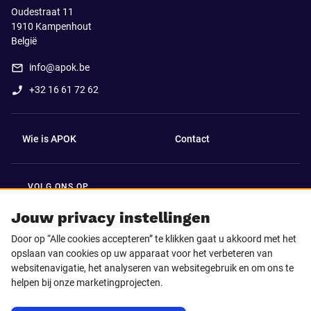
Oudestraat 11
1910
Kampenhout
België
info@apok.be
+32 16 61 72 62
Wie is APOK
Contact
VOLG ONS OP
Facebook
LinkedIn
Jouw privacy instellingen
Door op “Alle cookies accepteren” te klikken gaat u akkoord met het
Instagram
TikTok
opslaan van cookies op uw apparaat voor het verbeteren van
websitenavigatie, het analyseren van websitegebruik en om ons te
helpen bij onze marketingprojecten.
Youtube