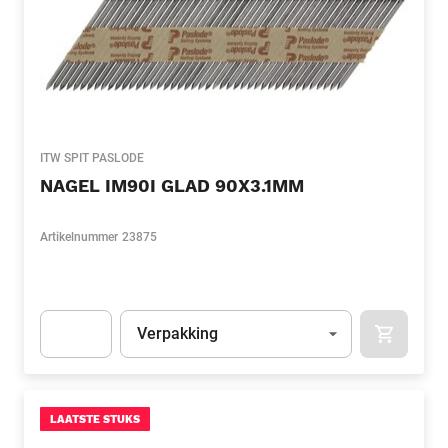
ITW SPIT PASLODE
NAGEL IM90I GLAD 90X3.1MM
Artikelnummer
23875
Eenheid
(Optioneel)
Verpakking
APOK.CA
Apok.Product.Detail.AddToCart.Quantity
(Optioneel)
LAATSTE STUKS