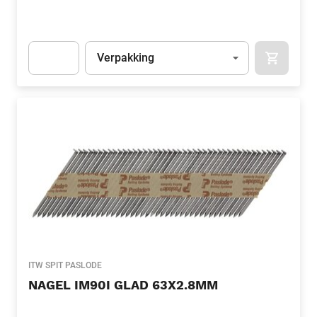
Eenheid
(Optioneel)
Verpakking
APOK.CA
Apok.Product.Detail.AddToCart.Quantity
(Optioneel)
ITW SPIT PASLODE
NAGEL IM90I GLAD 63X2.8MM