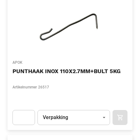
APOK
PUNTHAAK INOX 110X2.7MM+BULT 5KG
Artikelnummer
26517
Eenheid
(Optioneel)
Verpakking
APOK.CA
Apok.Product.Detail.AddToCart.Quantity
(Optioneel)