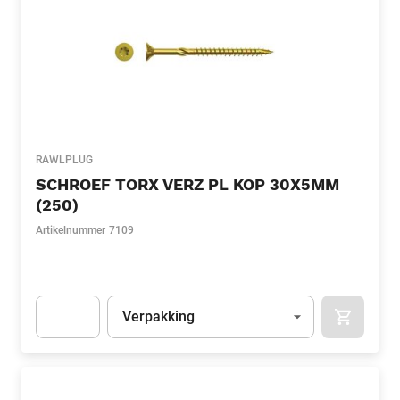
RAWLPLUG
SCHROEF TORX VERZ PL KOP 30X5MM
(250)
Artikelnummer
7109
Eenheid
(Optioneel)
Verpakking
APOK.CA
Apok.Product.Detail.AddToCart.Quantity
(Optioneel)