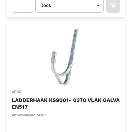
Eenheid
(Optioneel)
Doos
APOK.CA
Apok.Product.Detail.AddToCart.Quantity
(Optioneel)
APOK
LADDERHAAK KS9001- 0370 VLAK GALVA
EN517
Artikelnummer
24362