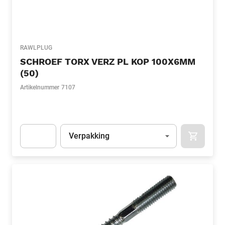
RAWLPLUG
SCHROEF TORX VERZ PL KOP 100X6MM
(50)
Artikelnummer
7107
Eenheid
(Optioneel)
Verpakking
APOK.CA
Apok.Product.Detail.AddToCart.Quantity
(Optioneel)