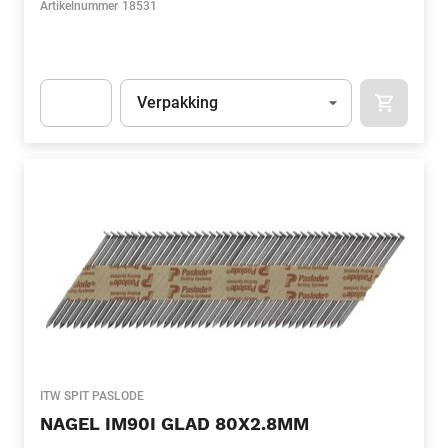
Artikelnummer
18531
Eenheid
(Optioneel)
Verpakking
APOK.CA
Apok.Product.Detail.AddToCart.Quantity
(Optioneel)
ITW SPIT PASLODE
NAGEL IM90I GLAD 80X2.8MM