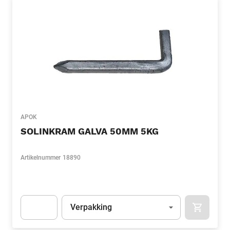
APOK
SOLINKRAM GALVA 50MM 5KG
Artikelnummer
18890
Eenheid
(Optioneel)
Verpakking
APOK.CA
Apok.Product.Detail.AddToCart.Quantity
(Optioneel)