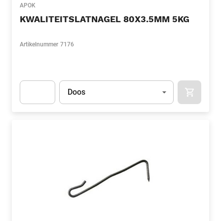
APOK
KWALITEITSLATNAGEL 80X3.5MM 5KG
Artikelnummer
7176
Eenheid
(Optioneel)
Doos
APOK.CA
Apok.Product.Detail.AddToCart.Quantity
(Optioneel)