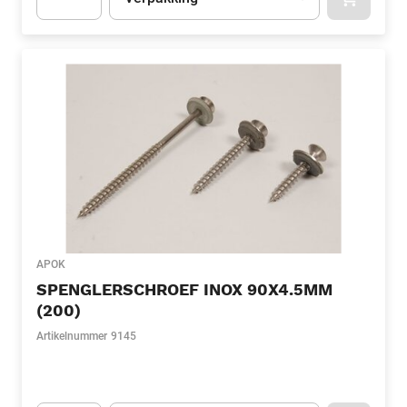
APOK.CA
Apok.Product.Detail.AddToCart.Quantity
(Optioneel)
APOK
SPENGLERSCHROEF INOX 90X4.5MM
(200)
Artikelnummer
9145