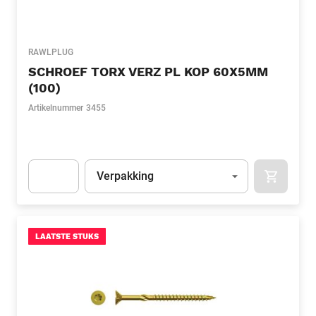
RAWLPLUG
SCHROEF TORX VERZ PL KOP 60X5MM
(100)
Artikelnummer
3455
Eenheid
(Optioneel)
Verpakking
APOK.CA
Apok.Product.Detail.AddToCart.Quantity
(Optioneel)
LAATSTE STUKS