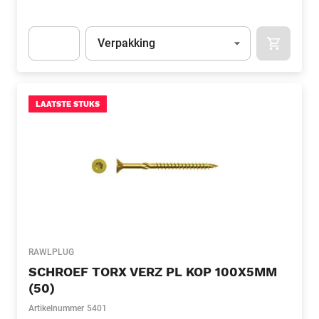
Eenheid
(Optioneel)
Verpakking
APOK.CA
Apok.Product.Detail.AddToCart.Quantity
(Optioneel)
LAATSTE STUKS
RAWLPLUG
SCHROEF TORX VERZ PL KOP 100X5MM
(50)
Artikelnummer
5401