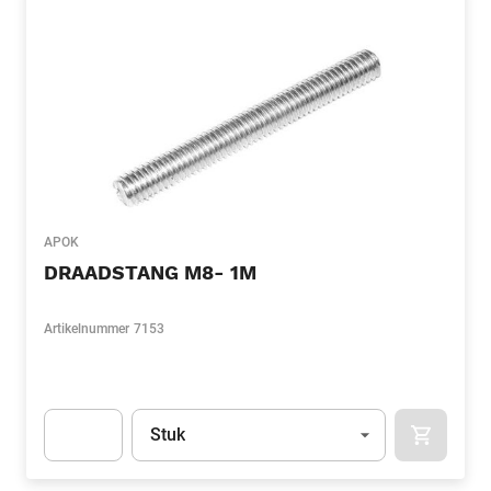
APOK
DRAADSTANG M8- 1M
Artikelnummer
7153
Eenheid
(Optioneel)
Stuk
APOK.CA
Apok.Product.Detail.AddToCart.Quantity
(Optioneel)