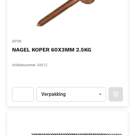
APOK
NAGEL KOPER 60X3MM 2.5KG
Artikelnummer
34012
Eenheid
(Optioneel)
Verpakking
APOK.CA
Apok.Product.Detail.AddToCart.Quantity
(Optioneel)