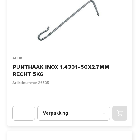
APOK
PUNTHAAK INOX 1.4301-50X2.7MM
RECHT 5KG
Artikelnummer
26535
Eenheid
(Optioneel)
Verpakking
APOK.CA
Apok.Product.Detail.AddToCart.Quantity
(Optioneel)