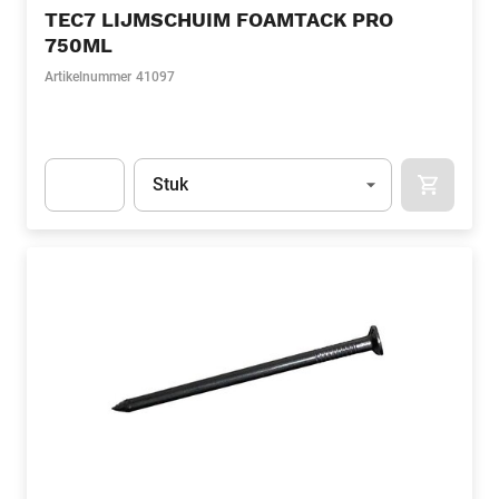
TEC7 LIJMSCHUIM FOAMTACK PRO
750ML
Artikelnummer
41097
Eenheid
(Optioneel)
Stuk
APOK.CA
Apok.Product.Detail.AddToCart.Quantity
(Optioneel)