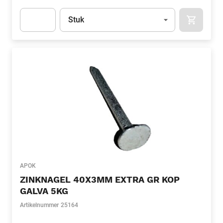
Eenheid
(Optioneel)
Stuk
APOK.CA
Apok.Product.Detail.AddToCart.Quantity
(Optioneel)
APOK
ZINKNAGEL 40X3MM EXTRA GR KOP
GALVA 5KG
Artikelnummer
25164