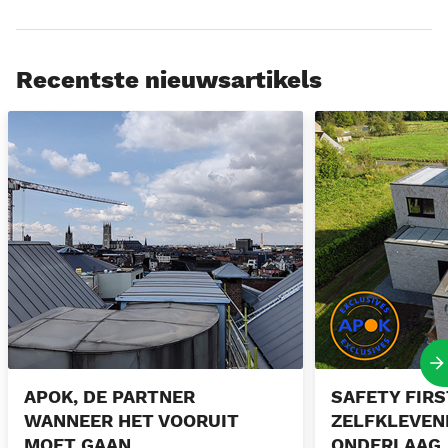
Recentste nieuwsartikels
APOK, de partner wanneer het Vooruit moet gaan
Safety first met d
V
APOK, DE PARTNER
SAFETY FIRS
WANNEER HET VOORUIT
ZELFKLEVEN
MOET GAAN
ONDERLAAG