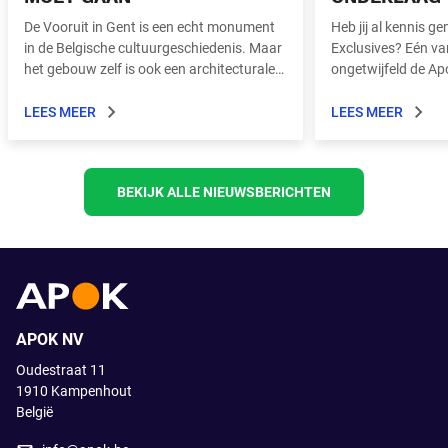
De Vooruit in Gent is een echt monument
Heb jij al kennis 
in de Belgische cultuurgeschiedenis. Maar
Exclusives? Eén va
het gebouw zelf is ook een architecturale
ongetwijfeld de Ap
parel en dringend aan een grondige
update toe.
LEES MEER
LEES MEER
BEKIJK ALLE NIEUWSBERICHTEN
APOK NV
Oudestraat 11
1910
Kampenhout
België