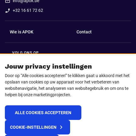
info@apok.be
+32 16 61 72 62
Wie is APOK
Contact
VOLG ONS OP
Facebook
LinkedIn
Jouw privacy instellingen
Door op “Alle cookies accepteren” te klikken gaat u akkoord met het
Instagram
TikTok
opslaan van cookies op uw apparaat voor het verbeteren van
websitenavigatie, het analyseren van websitegebruik en om ons te
helpen bij onze marketingprojecten.
Youtube
ALLE COOKIES ACCEPTEREN
© 2025 APOK
COOKIE-INSTELLINGEN
Levervoorwaarden
Cookies
Privacyverklaring