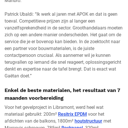
Maribro.
Patrick Ubaldi: “Ik werk al jaren met APOK en dat is geen
toeval. Competitieve prijzen zijn al langer een
vanzelfsprekendheid in de sector. Groothandelaars moeten
zich op een andere manier onderscheiden. Het gaat om de
service die je er bovenop kan bieden. In de zoektocht naar
een partner voor bouwmaterialen, is de juiste
contactpersoon cruciaal. Als aannemer wil je kunnen
terugvallen op iemand die snel reageert, oplossingsgericht
denkt en expertise naar de tafel brengt. Dat is exact wat
Gaëtan doet.”
Enkel de beste materialen, het resultaat van 7
maanden voorbereiding
Voor het gevelproject in Libramont, werd heel wat
materiaal gebruikt: 200m²
Resitrix EPDM
voor het
afdichten van de balkons, 1800m²
houtstructuur
met
Marcovis schroeven, 785m²
Rockpanel,
320m²