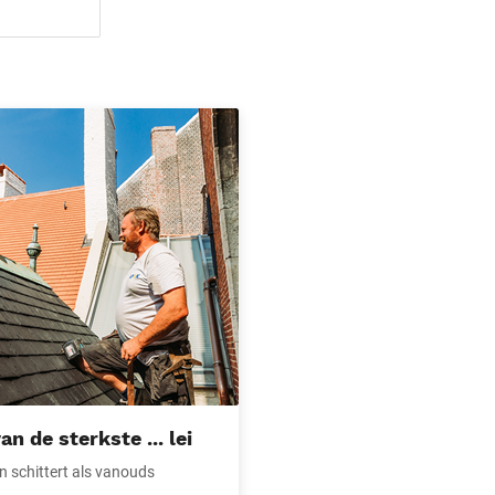
sterkste ... lei
n de sterkste ... lei
jn schittert als vanouds