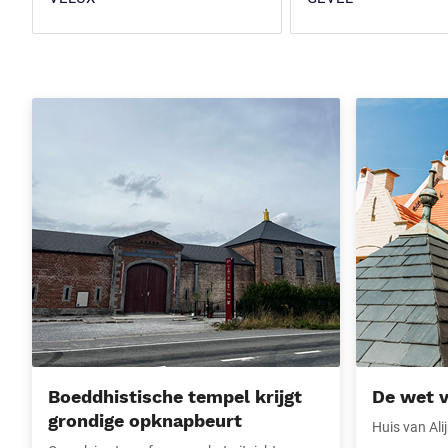
Boeddhistische tempel krijgt grondige opknapbeurt
De wet van de 
Boeddhistische tempel krijgt
De wet va
grondige opknapbeurt
Huis van Ali