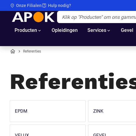
Onze Filialen
Hulp nodig?
APOK
Apok.Header.Search.Label
(Optioneel)
Producten
Opleidingen
Services
Gevel
Referenties
Home
Referentie
EPDM
ZINK
VELUX
GEVEL