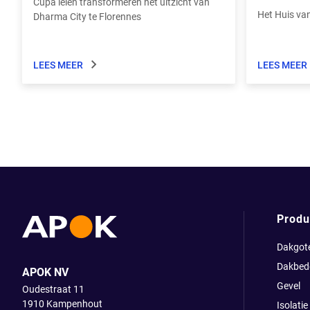
Cupa leien transformeren het uitzicht van
Het Huis van
Dharma City te Florennes
monumenten 
Patershol-wi
1363 als kin
LEES MEER
LEES MEER
een museum 
de 20e eeuw 
geleden wer
gezet, klaar
Produ
Dakgot
Dakbed
APOK NV
Gevel
Oudestraat 11
1910
Kampenhout
Isolatie