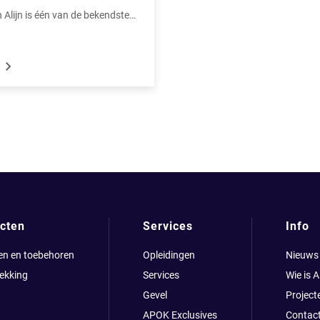
 Alijn is één van de bekendste
van Gent, gelegen in de
jk. Het gebouw zag het licht in
derziekenhuis. Vandaag is het
dat het hedendaagse leven in
belicht. Ruim een jaartje
d het gebouw in de steigers
 voor een grondige renovatie.
cten
Services
Info
en en toebehoren
Opleidingen
Nieuws
ekking
Services
Wie is 
Gevel
Project
APOK Exclusives
Contac