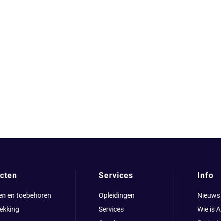
cten
Services
Info
en en toebehoren
Opleidingen
Nieuws
ekking
Services
Wie is 