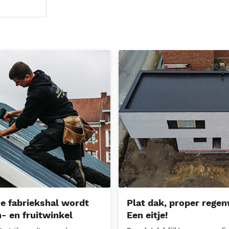
briekshal wordt groenten- en fruitwinkel
Plat dak, proper regenwater? Ee
se fabriekshal wordt
Plat dak, proper rege
- en fruitwinkel
Een eitje!