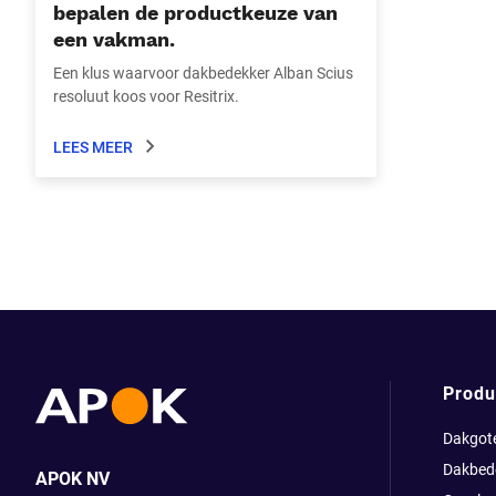
bepalen de productkeuze van
een vakman.
Een klus waarvoor dakbedekker Alban Scius
resoluut koos voor Resitrix.
LEES MEER
Produ
Dakgot
Dakbed
APOK NV