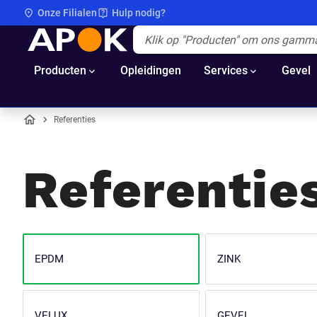
Onze Filialen
Hulp nodig?
APOK
Apok.Header.Search.Label
(Optioneel)
Producten
Opleidingen
Services
Gevel
Referenties
Home
Referentie
EPDM
ZINK
VELUX
GEVEL