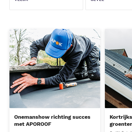
Onemanshow richting succes met APOROOF
Kortrijkse fa
Onemanshow richting succes
Kortrijk
met APOROOF
groenten