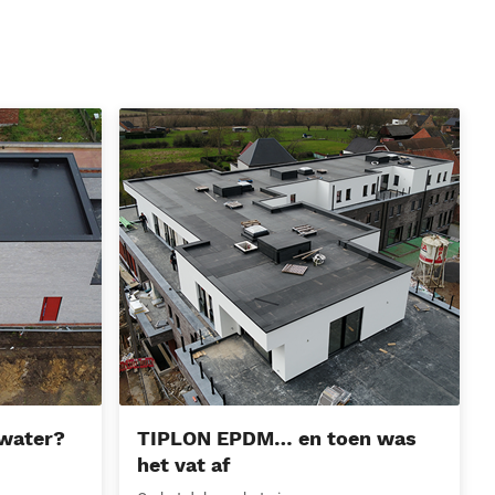
n eitje!
TIPLON EPDM… en toen was het vat af
nwater?
TIPLON EPDM… en toen was
het vat af